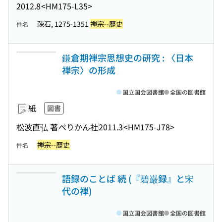
2012.8
<HM175-L35>
疎石, 1275-1351
禅宗--歴史
件名
鎌倉期禅宗思想史の研究 : 〈日本
禅宗〉の形成
国立国会図書館
全国の図書館
紙
図書
松波直弘 著
ぺりかん社
2011.3
<HM175-J78>
禅宗--歴史
件名
語録のことば 続 (『碧巌録』と宋
代の禅)
国立国会図書館
全国の図書館