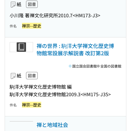
紙
図書
小川隆 著
禅文化研究所
2010.7
<HM173-J3>
禅宗--歴史
件名
禅の世界 : 駒澤大学禅文化歴史博
物館常設展示解説書 改訂第2版
国立国会図書館
全国の図書館
紙
図書
駒澤大学禅文化歴史博物館 編
駒澤大学禅文化歴史博物館
2009.3
<HM175-J35>
禅宗--歴史
件名
禅と地域社会