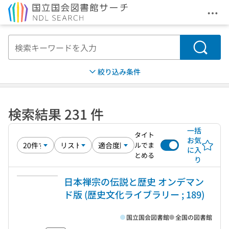
メニ
本文へ移動
検索
絞り込み条件
検索結果 231 件
一括
タイト
お気
ルでま
に入
とめる
り
日本禅宗の伝説と歴史 オンデマン
ド版 (歴史文化ライブラリー ; 189)
国立国会図書館
全国の図書館