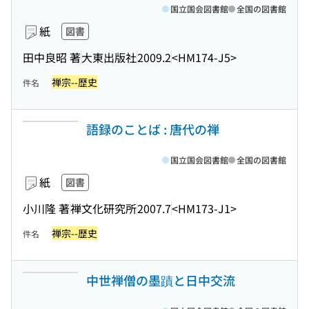
国立国会図書館
全国の図書館
紙
図書
田中良昭 著
大東出版社
2009.2
<HM174-J5>
禅宗--歴史
件名
語録のことば : 唐代の禅
国立国会図書館
全国の図書館
紙
図書
小川隆 著
禅文化研究所
2007.7
<HM173-J1>
禅宗--歴史
件名
中世禅僧の墨蹟と日中交流