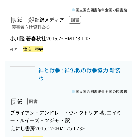
国立国会図書館
全国の図書館
紙
記録メディア
図書
障害者向け資料あり
小川隆 著
春秋社
2015.7
<HM173-L1>
禅宗--歴史
件名
禅と戦争 : 禅仏教の戦争協力 新装
版
国立国会図書館
全国の図書館
紙
図書
ブライアン・アンドレー・ヴィクトリア 著, エイミ
ー・ルイーズ・ツジモト 訳
えにし書房
2015.12
<HM175-L73>