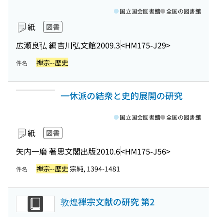
国立国会図書館
全国の図書館
紙
図書
広瀬良弘 編
吉川弘文館
2009.3
<HM175-J29>
禅宗--歴史
件名
一休派の結衆と史的展開の研究
国立国会図書館
全国の図書館
紙
図書
矢内一磨 著
思文閣出版
2010.6
<HM175-J56>
禅宗--歴史
宗純, 1394-1481
件名
敦煌禅宗文献の研究 第2