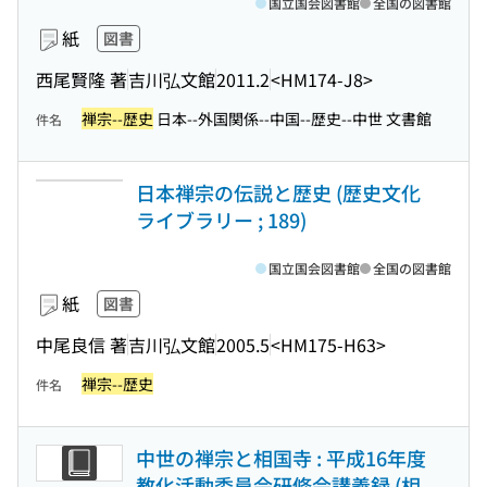
国立国会図書館
全国の図書館
紙
図書
西尾賢隆 著
吉川弘文館
2011.2
<HM174-J8>
禅宗--歴史
日本--外国関係--中国--歴史--中世 文書館
件名
日本禅宗の伝説と歴史 (歴史文化
ライブラリー ; 189)
国立国会図書館
全国の図書館
紙
図書
中尾良信 著
吉川弘文館
2005.5
<HM175-H63>
禅宗--歴史
件名
中世の禅宗と相国寺 : 平成16年度
教化活動委員会研修会講義録 (相