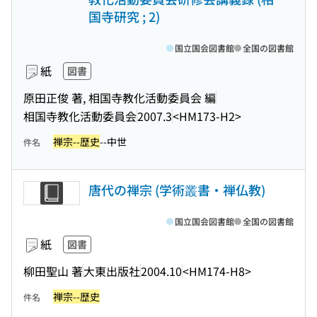
国寺研究 ; 2)
国立国会図書館
全国の図書館
紙
図書
原田正俊 著, 相国寺教化活動委員会 編
相国寺教化活動委員会
2007.3
<HM173-H2>
禅宗--歴史
--中世
件名
唐代の禅宗 (学術叢書・禅仏教)
国立国会図書館
全国の図書館
紙
図書
柳田聖山 著
大東出版社
2004.10
<HM174-H8>
禅宗--歴史
件名