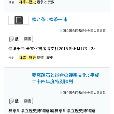
禅宗--歴史
戦争と宗教
件名
禅と茶 : 禅茶一味
国立国会図書館
全国の図書館
紙
図書
信濃千曲 著
文化書房博文社
2015.8
<HM173-L2>
禅宗--歴史
茶道--歴史
件名
夢窓疎石と鎌倉の禅宗文化 : 平成
二十四年度特別陳列
国立国会図書館
全国の図書館
紙
図書
神奈川県立歴史博物館 編
神奈川県立歴史博物館