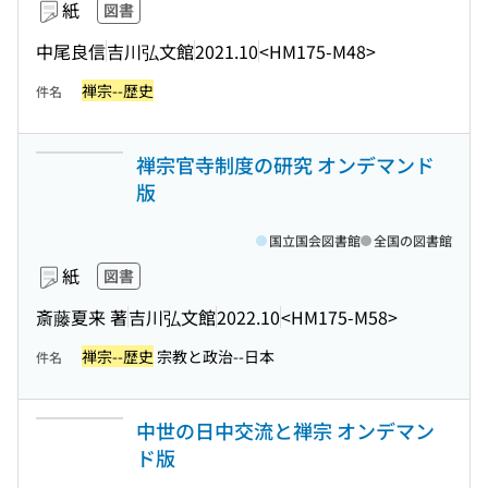
紙
図書
中尾良信
吉川弘文館
2021.10
<HM175-M48>
禅宗--歴史
件名
禅宗官寺制度の研究 オンデマンド
版
国立国会図書館
全国の図書館
紙
図書
斎藤夏来 著
吉川弘文館
2022.10
<HM175-M58>
禅宗--歴史
宗教と政治--日本
件名
中世の日中交流と禅宗 オンデマン
ド版