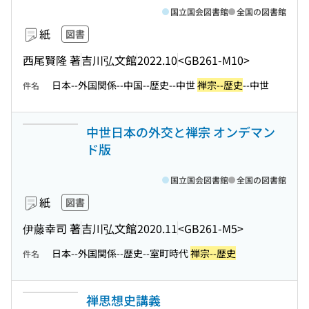
国立国会図書館
全国の図書館
紙
図書
西尾賢隆 著
吉川弘文館
2022.10
<GB261-M10>
日本--外国関係--中国--歴史--中世
禅宗--歴史
--中世
件名
中世日本の外交と禅宗 オンデマン
ド版
国立国会図書館
全国の図書館
紙
図書
伊藤幸司 著
吉川弘文館
2020.11
<GB261-M5>
日本--外国関係--歴史--室町時代
禅宗--歴史
件名
禅思想史講義