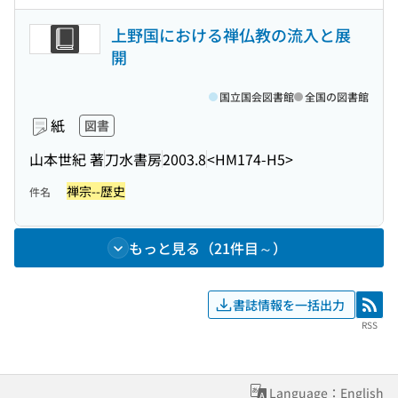
上野国における禅仏教の流入と展
開
国立国会図書館
全国の図書館
紙
図書
山本世紀 著
刀水書房
2003.8
<HM174-H5>
禅宗--歴史
件名
もっと見る（21件目～）
書誌情報を一括出力
RSS
RSS
Language：English