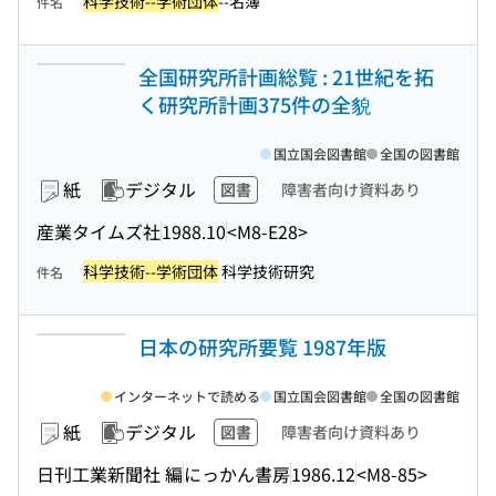
科学技術--学術団体
--名簿
件名
全国研究所計画総覧 : 21世紀を拓
く研究所計画375件の全貌
国立国会図書館
全国の図書館
紙
デジタル
図書
障害者向け資料あり
産業タイムズ社
1988.10
<M8-E28>
科学技術--学術団体
科学技術研究
件名
日本の研究所要覧 1987年版
インターネットで読める
国立国会図書館
全国の図書館
紙
デジタル
図書
障害者向け資料あり
日刊工業新聞社 編
にっかん書房
1986.12
<M8-85>