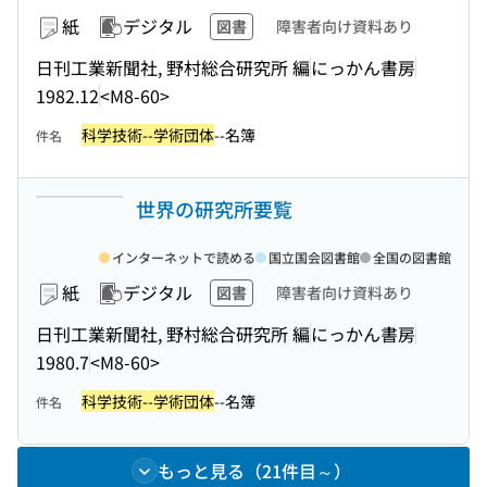
紙
デジタル
図書
障害者向け資料あり
日刊工業新聞社, 野村総合研究所 編
にっかん書房
1982.12
<M8-60>
科学技術--学術団体
--名簿
件名
世界の研究所要覧
インターネットで読める
国立国会図書館
全国の図書館
紙
デジタル
図書
障害者向け資料あり
日刊工業新聞社, 野村総合研究所 編
にっかん書房
1980.7
<M8-60>
科学技術--学術団体
--名簿
件名
もっと見る（21件目～）