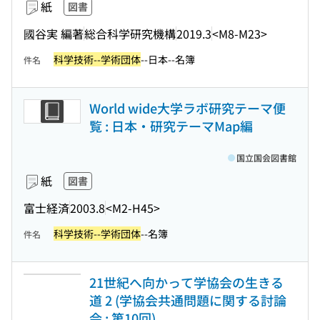
紙
図書
國谷実 編著
総合科学研究機構
2019.3
<M8-M23>
科学技術--学術団体
--日本--名簿
件名
World wide大学ラボ研究テーマ便
覧 : 日本・研究テーマMap編
国立国会図書館
紙
図書
富士経済
2003.8
<M2-H45>
科学技術--学術団体
--名簿
件名
21世紀へ向かって学協会の生きる
道 2 (学協会共通問題に関する討論
会 ; 第10回)