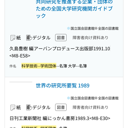
共同研究を推進する企業・団体の
ための全国大学研究機関ガイドブ
ック
国立国会図書館
全国の図書館
紙
デジタル
図書
障害者向け資料あり
久島豊樹 編
アーバンプロデュース出版部
1991.10
<M8-E58>
科学技術--学術団体
--名簿 大学--名簿
件名
世界の研究所要覧 1989
国立国会図書館
全国の図書館
紙
デジタル
図書
障害者向け資料あり
日刊工業新聞社 編
にっかん書房
1989.3
<M8-E30>