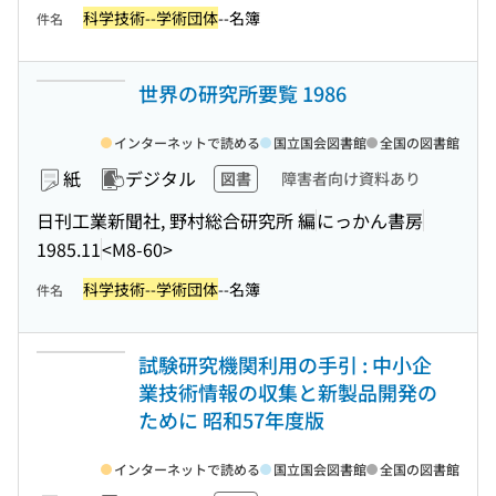
科学技術--学術団体
--名簿
件名
世界の研究所要覧 1986
インターネットで読める
国立国会図書館
全国の図書館
紙
デジタル
図書
障害者向け資料あり
日刊工業新聞社, 野村総合研究所 編
にっかん書房
1985.11
<M8-60>
科学技術--学術団体
--名簿
件名
試験研究機関利用の手引 : 中小企
業技術情報の収集と新製品開発の
ために 昭和57年度版
インターネットで読める
国立国会図書館
全国の図書館