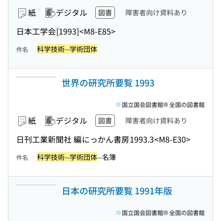
紙
デジタル
図書
障害者向け資料あり
日本工学会
[1993]
<M8-E85>
科学技術--学術団体
件名
世界の研究所要覧 1993
国立国会図書館
全国の図書館
紙
デジタル
図書
障害者向け資料あり
日刊工業新聞社 編
にっかん書房
1993.3
<M8-E30>
科学技術--学術団体
--名簿
件名
日本の研究所要覧 1991年版
国立国会図書館
全国の図書館