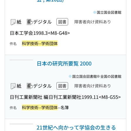
国立国会図書館
紙
デジタル
図書
障害者向け資料あり
日本工学会
1998.3
<M8-G48>
科学技術--学術団体
件名
日本の研究所要覧 2000
国立国会図書館
全国の図書館
紙
デジタル
図書
障害者向け資料あり
日刊工業新聞社 編
日刊工業新聞社
1999.11
<M8-G55>
科学技術--学術団体
--名簿
件名
21世紀へ向かって学協会の生きる