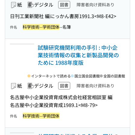
紙
デジタル
図書
障害者向け資料あり
日刊工業新聞社 編
にっかん書房
1991.3
<M8-E42>
科学技術--学術団体
--名簿
件名
試験研究機関利用の手引 : 中小企
業技術情報の収集と新製品開発の
ために 1988年度版
インターネットで読める
国立国会図書館
全国の図書館
紙
デジタル
図書
障害者向け資料あり
名古屋中小企業投資育成株式会社経営相談室 編
名古屋中小企業投資育成
1989.1
<M8-79>
科学技術--学術団体
件名