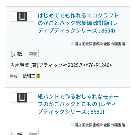
はじめてでも作れるエコクラフト
のかごとバッグ総集編 改訂版 (レ
ディブティックシリーズ ; 8654)
国立国会図書館
全国の図書館
紙
図書
古木明美 [著]
ブティック社
2025.7
<Y78-R1246>
紙細工
籠
件名
紙バンドで作るおしゃれなモチー
フのかごバッグとこもの (レディ
ブティックシリーズ ; 8681)
国立国会図書館
全国の図書館
紙
図書