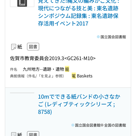
見えてきた!縄文の編みかご文化 :
現代につながる技と美 : 東名遺跡
シンポジウム記録集 : 東名遺跡保
存活用イベント2017
国立国会図書館
紙
図書
佐賀市教育委員会
2019.3
<GC261-M10>
九州地方--遺跡・遺物
籠
件名
篭
Baskets
典拠情報（件名/「を見よ」参照）
10mでできる紙バンドの小さなか
ご (レディブティックシリーズ ;
8758)
国立国会図書館
全国の図書館
紙
図書