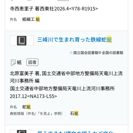
寺西恵里子 著
西東社
2026.4
<Y78-R1915>
紙細工
籠
件名
三峰川で生まれ育った鉄線蛇
籠
国立国会図書館
全国の図書館
紙
図書
北原富美子 著, 国土交通省中部地方整備局天竜川上流
河川事務所 編
国土交通省中部地方整備局天竜川上流河川事務所
2017.12
<NA173-L55>
蛇
籠
件名
石
籠
典拠情報（件名/「を見よ」参照）