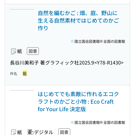
自然を編むかご : 畑、庭、野山に
生える自然素材ではじめてのかご
作り
国立国会図書館
全国の図書館
紙
図書
長谷川美和子 著
グラフィック社
2025.9
<Y78-R1430>
籠
件名
はじめてでも素敵に作れるエコク
ラフトのかごと小物 : Eco Craft
for Your Life 決定版
国立国会図書館
全国の図書館
紙
デジタル
図書