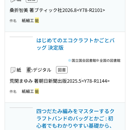
桑折智美 著
ブティック社
2026.8
<Y78-R2101>
紙細工
籠
件名
はじめてのエコクラフトかごとバ
ッグ 決定版
国立国会図書館
全国の図書館
紙
デジタル
図書
荒関まゆみ 著
朝日新聞出版
2025.5
<Y78-R1144>
紙細工
籠
件名
四つだたみ編みをマスターするク
ラフトバンドのバッグとかご : 初
心者でもわかりやすい基礎から、