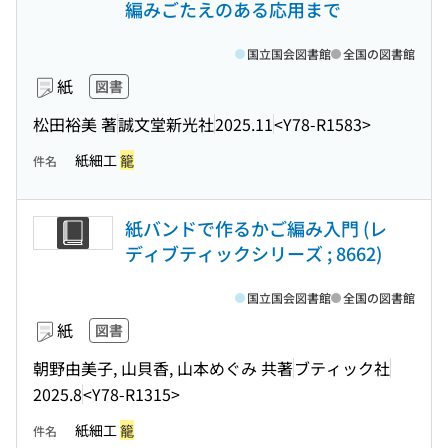
編みごたえのある応用まで
国立国会図書館
全国の図書館
紙
図書
松田裕美 著
誠文堂新光社
2025.11
<Y78-R1583>
紙細工
籠
件名
紙バンドで作るかご編み入門 (レ
ディブティックシリーズ ; 8662)
国立国会図書館
全国の図書館
紙
図書
朝野由美子, 山貝香, 山本めぐみ 共著
ブティック社
2025.8
<Y78-R1315>
紙細工
籠
件名