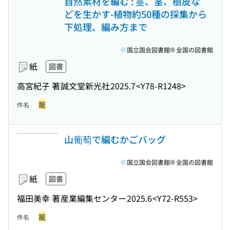
自然素材を編む : 蔓、茎、樹皮な
どを生かす-植物約50種の採集から
下処理、編み方まで
国立国会図書館
全国の図書館
紙
図書
高宮紀子 著
誠文堂新光社
2025.7
<Y78-R1248>
籠
件名
山葡萄で編むかごバッグ
国立国会図書館
全国の図書館
紙
図書
福田美幸 著
産業編集センター
2025.6
<Y72-R553>
籠
件名