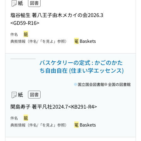
紙
図書
塩谷暢生 著
八王子由木メカイの会
2026.3
<GD59-R16>
籠
件名
篭
Baskets
典拠情報（件名/「を見よ」参照）
バスケタリーの定式 : かごのかた
ち自由自在 (住まい学エッセンス)
国立国会図書館
全国の図書館
紙
図書
関島寿子 著
平凡社
2024.7
<KB291-R4>
籠
件名
篭
Baskets
典拠情報（件名/「を見よ」参照）