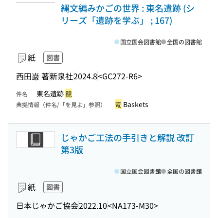
縄文編みかごの世界 : 東名遺跡 (シ
リーズ「遺跡を学ぶ」 ; 167)
国立国会図書館
全国の図書館
紙
図書
西田巌 著
新泉社
2024.8
<GC272-R6>
東名遺跡
籠
件名
篭
Baskets
典拠情報（件名/「を見よ」参照）
じゃかご工法の手引きと解説 改訂
第3版
国立国会図書館
全国の図書館
紙
図書
日本じゃかご協会
2022.10
<NA173-M30>