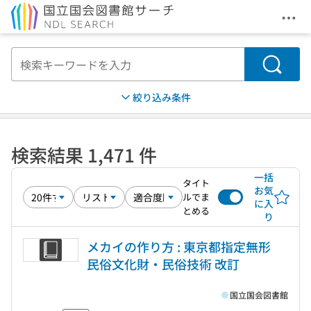
メニ
本文へ移動
検索
絞り込み条件
検索結果 1,471 件
一括
タイト
お気
ルでま
に入
とめる
り
メカイの作り方 : 東京都指定無形
民俗文化財・民俗技術 改訂
国立国会図書館