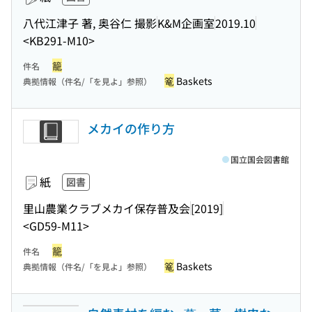
八代江津子 著, 奥谷仁 撮影
K&M企画室
2019.10
<KB291-M10>
籠
件名
篭
Baskets
典拠情報（件名/「を見よ」参照）
メカイの作り方
国立国会図書館
紙
図書
里山農業クラブメカイ保存普及会
[2019]
<GD59-M11>
籠
件名
篭
Baskets
典拠情報（件名/「を見よ」参照）