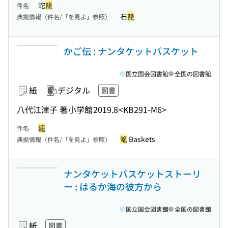
蛇
籠
件名
石
籠
典拠情報（件名/「を見よ」参照）
かご伝 : ナンタケットバスケット
国立国会図書館
全国の図書館
紙
デジタル
図書
八代江津子 著
小学館
2019.8
<KB291-M6>
籠
件名
篭
Baskets
典拠情報（件名/「を見よ」参照）
ナンタケットバスケットストーリ
ー : はるか海の彼方から
国立国会図書館
全国の図書館
紙
図書