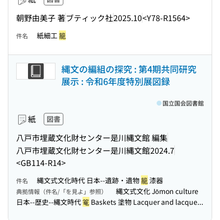
朝野由美子 著
ブティック社
2025.10
<Y78-R1564>
紙細工
籠
件名
縄文の編組の探究 : 第4期共同研究
展示 : 令和6年度特別展図録
国立国会図書館
紙
図書
八戸市埋蔵文化財センター是川縄文館 編集
八戸市埋蔵文化財センター是川縄文館
2024.7
<GB114-R14>
縄文式文化時代 日本--遺跡・遺物
籠
漆器
件名
縄文式文化 Jōmon culture
典拠情報（件名/「を見よ」参照）
日本--歴史--縄文時代
篭
Baskets 塗物 Lacquer and lacque...