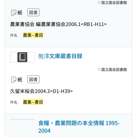
国立国会図書館
紙
図書
農業書協会 編
農業書協会
2006.1
<RB1-H11>
農業--書目
件名
熊澤文庫蔵書目録
国立国会図書館
紙
図書
久留米桜会
2004.3
<D1-H39>
農業--書目
件名
食糧・農業問題の本全情報 1995-
2004