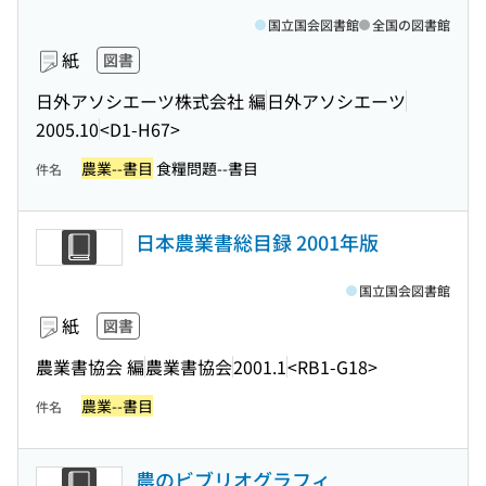
国立国会図書館
全国の図書館
紙
図書
日外アソシエーツ株式会社 編
日外アソシエーツ
2005.10
<D1-H67>
農業--書目
食糧問題--書目
件名
日本農業書総目録 2001年版
国立国会図書館
紙
図書
農業書協会 編
農業書協会
2001.1
<RB1-G18>
農業--書目
件名
農のビブリオグラフィ