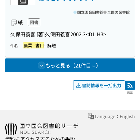
国立国会図書館
全国の図書館
紙
図書
久保田義喜 [著]
久保田義喜
2002.3
<D1-H3>
農業--書目
--解題
件名
もっと見る（21件目～）
書誌情報を一括出力
RSS
RSS
Language：English
資料にアクセスするための手段