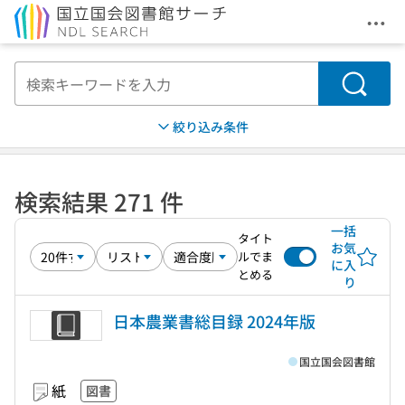
メニ
本文へ移動
検索
絞り込み条件
検索結果 271 件
一括
タイト
お気
ルでま
に入
とめる
り
日本農業書総目録 2024年版
国立国会図書館
紙
図書