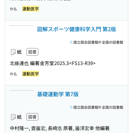
運動医学
件名
図解スポーツ健康科学入門 第2版
国立国会図書館
全国の図書館
紙
図書
北條達也 編著
金芳堂
2025.3
<FS13-R39>
運動医学
件名
基礎運動学 第7版
国立国会図書館
全国の図書館
紙
図書
中村隆一, 齋藤宏, 長崎浩 原著, 藤澤宏幸 他編著