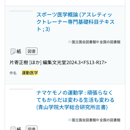
スポーツ医学概論 (アスレティッ
クトレーナー専門基礎科目テキス
ト ; 3)
国立国会図書館
全国の図書館
紙
図書
片寄正樹 [ほか] 編集
文光堂
2024.3
<FS13-R17>
運動医学
件名
ナマケモノの運動学 : 頑張らなく
てもからだは変わる生活も変わる
(青山学院大学総合研究所叢書)
国立国会図書館
全国の図書館
紙
図書