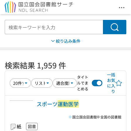
メニ
本文へ移動
検索
絞り込み条件
検索結果 1,959 件
一括
タイト
お気
ルでま
に入
とめる
り
スポーツ
運動医学
国立国会図書館
全国の図書館
紙
図書