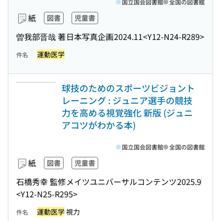
国立国会図書館
全国の図書館
紙
図書
児童書
曽我部晋哉 著
日本写真企画
2024.11
<Y12-N24-R289>
運動医学
件名
球技のためのスポーツビジョント
レーニング : ジュニア選手の競技
力を高める視覚強化 新版 (ジュニ
アコツがわかる本)
国立国会図書館
全国の図書館
紙
図書
児童書
石橋秀幸 監修
メイツユニバーサルコンテンツ
2025.9
<Y12-N25-R295>
運動医学
視力
件名