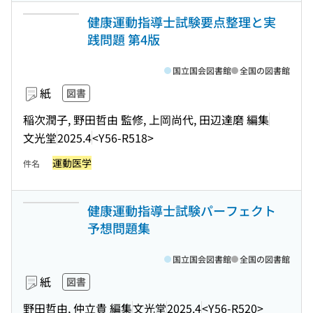
健康運動指導士試験要点整理と実
践問題 第4版
国立国会図書館
全国の図書館
紙
図書
稲次潤子, 野田哲由 監修, 上岡尚代, 田辺達磨 編集
文光堂
2025.4
<Y56-R518>
運動医学
件名
健康運動指導士試験パーフェクト
予想問題集
国立国会図書館
全国の図書館
紙
図書
野田哲由, 仲立貴 編集
文光堂
2025.4
<Y56-R520>