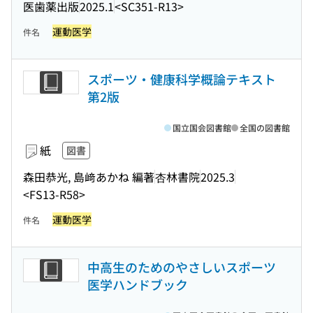
医歯薬出版
2025.1
<SC351-R13>
運動医学
件名
スポーツ・健康科学概論テキスト
第2版
国立国会図書館
全国の図書館
紙
図書
森田恭光, 島﨑あかね 編著
杏林書院
2025.3
<FS13-R58>
運動医学
件名
中高生のためのやさしいスポーツ
医学ハンドブック