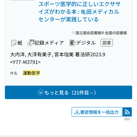
スポーツ医学的に正しいエクササ
イズがわかる本 : 亀田メディカル
センターが実践している
国立国会図書館
全国の図書館
紙
記録メディア
デジタル
図書
大内洋, 大澤有美子, 宮本瑠美 著
法研
2023.9
<Y77-M3791>
運動医学
件名
もっと見る（21件目～）
書誌情報を一括出力
RSS
RSS