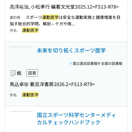
髙澤祐治, 小松孝行 編著
文光堂
2025.12
<FS13-R78>
スポーツ
運動医学
は安全な運動実施と健康増進を目
要約等
指す総合的学問。解剖～ケガや疾...
運動医学
件名
未来を切り拓くスポーツ医学
国立国会図書館
全国の図書館
紙
図書
馬込卓弥 著
晃洋書房
2026.2
<FS13-R79>
運動医学
件名
国立スポーツ科学センターメディ
カルチェックハンドブック