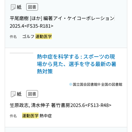
紙
図書
平尾磨樹 [ほか] 編著
アイ・ケイコーポレーション
2025.4
<FS35-R181>
ゴルフ
運動医学
件名
熱中症を科学する : スポーツの現
場から見た、選手を守る最新の暑
熱対策
国立国会図書館
全国の図書館
紙
図書
笠原政志, 清水伸子 著
竹書房
2025.6
<FS13-R48>
運動医学
熱中症
件名