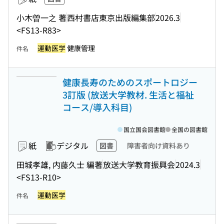
小木曽一之 著
西村書店東京出版編集部
2026.3
<FS13-R83>
運動医学
健康管理
件名
健康長寿のためのスポートロジー
3訂版 (放送大学教材. 生活と福祉
コース/導入科目)
国立国会図書館
全国の図書館
紙
デジタル
図書
障害者向け資料あり
田城孝雄, 内藤久士 編著
放送大学教育振興会
2024.3
<FS13-R10>
運動医学
件名