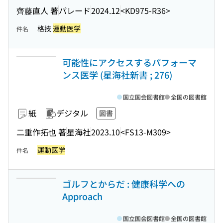
齊藤直人 著
パレード
2024.12
<KD975-R36>
格技
運動医学
件名
可能性にアクセスするパフォーマ
ンス医学 (星海社新書 ; 276)
国立国会図書館
全国の図書館
紙
デジタル
図書
二重作拓也 著
星海社
2023.10
<FS13-M309>
運動医学
件名
ゴルフとからだ : 健康科学への
Approach
国立国会図書館
全国の図書館