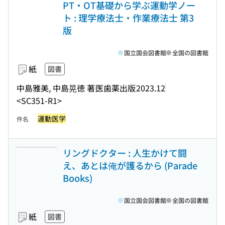
PT・OT基礎から学ぶ運動学ノー
ト : 理学療法士・作業療法士 第3
版
国立国会図書館
全国の図書館
紙
図書
中島雅美, 中島晃徳 著
医歯薬出版
2023.12
<SC351-R1>
運動医学
件名
リングドクター : 人生かけて闘
え、あとは俺が護るから (Parade
Books)
国立国会図書館
全国の図書館
紙
図書