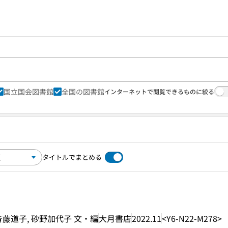
国立国会図書館
全国の図書館
インターネットで閲覧できるものに絞る
タイトルでまとめる
斉藤道子, 砂野加代子 文・編
大月書店
2022.11
<Y6-N22-M278>