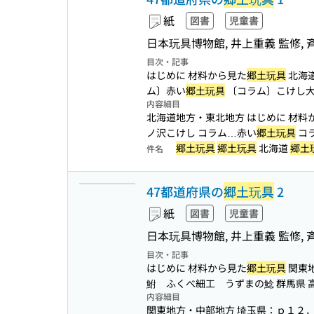
紙
図書
児童書
日本玩具博物館, 井上重義 監修, 
目次・記事
はじめに 材料から見た
郷土玩具
北海道
ム〕赤い
郷土玩具
〔コラム〕こけし大
内容細目
北海道地方・東北地方 はじめに 材料
ノ沢こけし コラム…赤い
郷土玩具
コ
郷土玩具
郷土玩具
北海道
郷土
件名
47都道府県の
郷土玩具
2
紙
図書
児童書
日本玩具博物館, 井上重義 監修, 
目次・記事
はじめに 材料から見た
郷土玩具
関東地
鮒 ふくべ細工 うずまの鯰 群馬県 高崎
内容細目
関東地方・中部地方 埼玉県：ｐ１２．