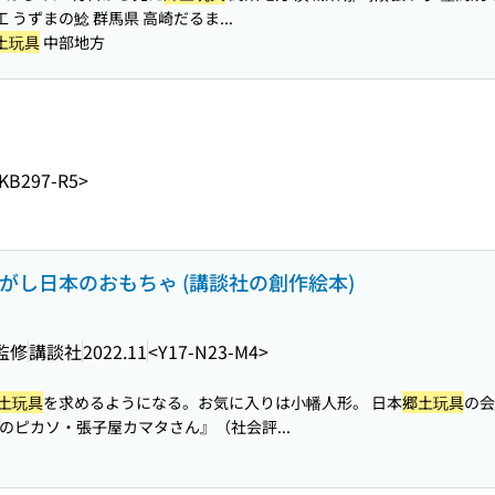
 うずまの鯰 群馬県 高崎だるま...
土玩具
中部地方
KB297-R5>
さがし日本のおもちゃ (講談社の創作絵本)
監修
講談社
2022.11
<Y17-N23-M4>
土玩具
を求めるようになる。お気に入りは小幡人形。 日本
郷土玩具
の会
のピカソ・張子屋カマタさん』（社会評...