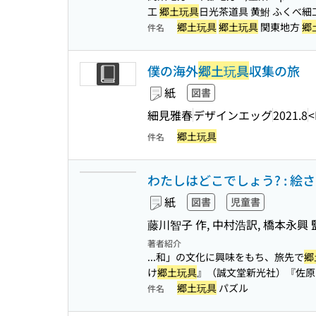
工
郷土玩具
日光茶道具 黄鮒 ふくべ細工
郷土玩具
郷土玩具
関東地方
郷
件名
僕の海外
郷土玩具
収集の旅
紙
図書
細見雅春
デザインエッグ
2021.8
<
郷土玩具
件名
わたしはどこでしょう? : 絵
紙
図書
児童書
藤川智子 作, 中村浩訳, 橋本永興 
著者紹介
...和」の文化に興味をもち、旅先で
郷
け
郷土玩具
』（誠文堂新光社）『佐原
郷土玩具
パズル
件名