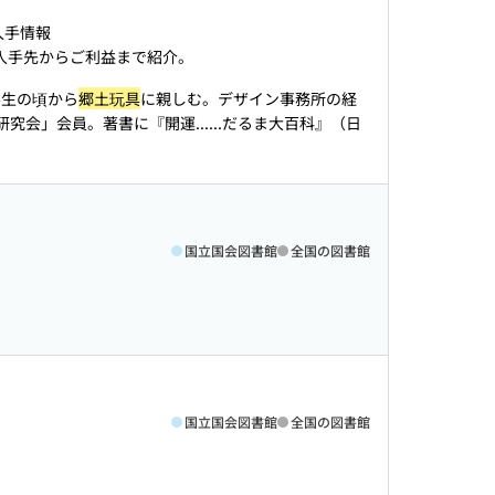
手情報
。入手先からご利益まで紹介。
学生の頃から
郷土玩具
に親しむ。デザイン事務所の経
研究会」会員。著書に『開運...
...だるま大百科』（日
国立国会図書館
全国の図書館
国立国会図書館
全国の図書館