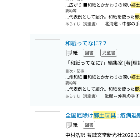
...広がり ■和紙とかかわりの深い
郷土
要約等
...代表例として紹介。和紙を使った
郷
北海道～中部の手
あらすじ（児童書）
和紙ってなに? 2
紙
図書
児童書
「和紙ってなに?」編集室 [著]
理
目次・記事
...州和紙 ■和紙とかかわりの深い
郷土
要約等
...代表例として紹介。和紙を使った
郷
近畿～沖縄の手す
あらすじ（児童書）
全国厄除け
郷土玩具
: 疫病
紙
図書
中村浩訳 著
誠文堂新光社
2020.1