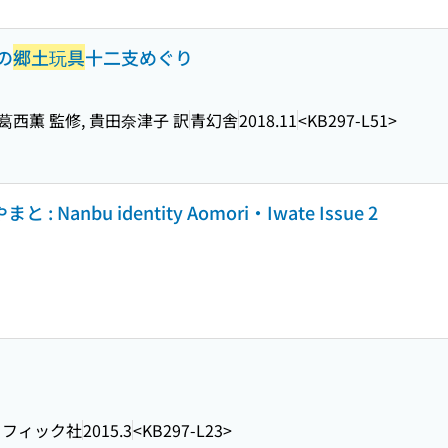
の
郷土玩具
十二支めぐり
葛西薫 監修, 貴田奈津子 訳
青幻舎
2018.11
<KB297-L51>
Nanbu identity Aomori・Iwate Issue 2
ラフィック社
2015.3
<KB297-L23>