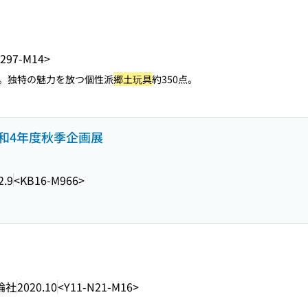
297-M14>
。独特の魅力を放つ個性派
郷土玩具
約350点。
 令和4年度秋季企画展
2.9
<KB16-M966>
論社
2020.10
<Y11-N21-M16>