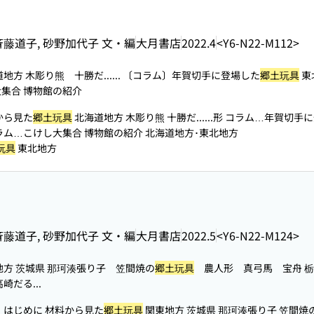
斉藤道子, 砂野加代子 文・編
大月書店
2022.4
<Y6-N22-M112>
地方 木彫り熊 十勝だ...
... 〔コラム〕年賀切手に登場した
郷土玩具
東
集合 博物館の紹介
から見た
郷土玩具
北海道地方 木彫り熊 十勝だ...
...形 コラム…年賀切手
ラム…こけし大集合 博物館の紹介 北海道地方･東北地方
玩具
東北地方
斉藤道子, 砂野加代子 文・編
大月書店
2022.5
<Y6-N22-M124>
方 茨城県 那珂湊張り子 笠間焼の
郷土玩具
農人形 真弓馬 宝舟 
だる...
 はじめに 材料から見た
郷土玩具
関東地方 茨城県 那珂湊張り子 笠間焼