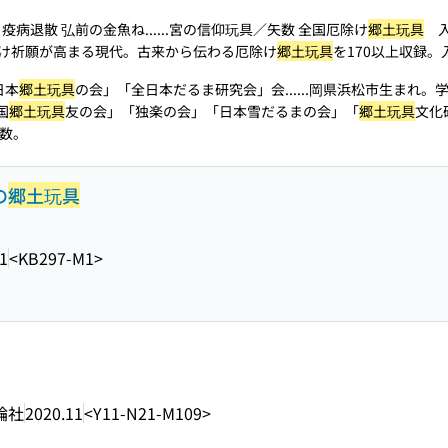
疫病退散 弘前の金魚ね...
...宮の信仰玩具／矢数 全国厄除け
郷土玩具
入
け祈願が高まる現代。古来から伝わる厄除け
郷土玩具
を170以上収録
日本
郷土玩具
の会」「全日本だるま研究会」会...
...岡県浜松市生まれ。
国
郷土玩具
友の会」「独楽の会」「日本雪だるまの会」「
郷土玩具
文化
数。
の
郷土玩具
1
<KB297-M1>
論社
2020.11
<Y11-N21-M109>