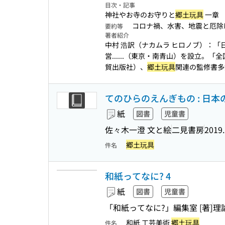
目次・記事
神社やお寺のお守りと
郷土玩具
一章 
コロナ禍、水害、地震と厄除
要約等
著者紹介
中村 浩訳（ナカムラ ヒロノブ）：「
営...
...（東京・南青山）を設立。「全
貿出版社）、
郷土玩具
関連の監修書多
てのひらのえんぎもの : 日本
紙
図書
児童書
佐々木一澄 文と絵
二見書房
2019.
郷土玩具
件名
和紙ってなに? 4
紙
図書
児童書
「和紙ってなに?」編集室 [著]
理
和紙 工芸美術
郷土玩具
件名