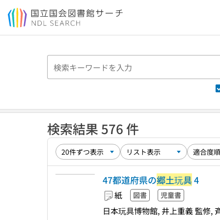
本文へ移動
検索結果 576 件
47都道府県の
郷土玩具
4
紙
図書
児童書
日本玩具博物館, 井上重義 監修, 