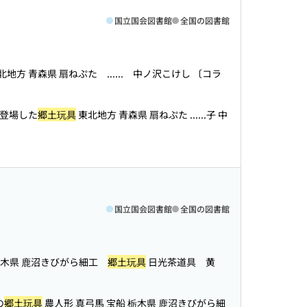
国立国会図書館
全国の図書館
北地方 青森県 扇ねぷた ...
... 中ノ沢こけし 〔コラ
に登場した
郷土玩具
東北地方 青森県 扇ねぷた ...
...子 中
国立国会図書館
全国の図書館
栃木県 鹿沼きびがら細工
郷土玩具
日光茶道具 黄
の
郷土玩具
農人形 真弓馬 宝船 栃木県 鹿沼きびがら細