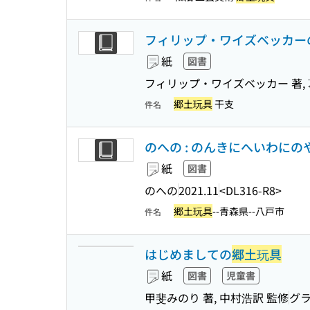
フィリップ・ワイズベッカー
紙
図書
フィリップ・ワイズベッカー 著, 
郷土玩具
干支
件名
のへの : のんきにへいわにのやまと : 
紙
図書
のへの
2021.11
<DL316-R8>
郷土玩具
--青森県--八戸市
件名
はじめましての
郷土玩具
紙
図書
児童書
甲斐みのり 著, 中村浩訳 監修
グ