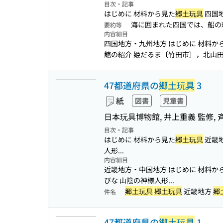
目次・記事
はじめに 材料から見た
郷土玩具
四国地
海に囲まれた四国では、船の
要約等
内容細目
四国地方・九州地方 はじめに 材料か
館の紹介 姫だるま〔竹田市〕，北山田
47都道府県の
郷土玩具
3
紙
図書
児童書
日本玩具博物館, 井上重義 監修, 
目次・記事
はじめに 材料から見た
郷土玩具
近畿地
人形...
内容細目
近畿地方・中国地方 はじめに 材料か
びな 山陰の神様人形...
郷土玩具
郷土玩具
近畿地方
郷
件名
47都道府県の
郷土玩具
1