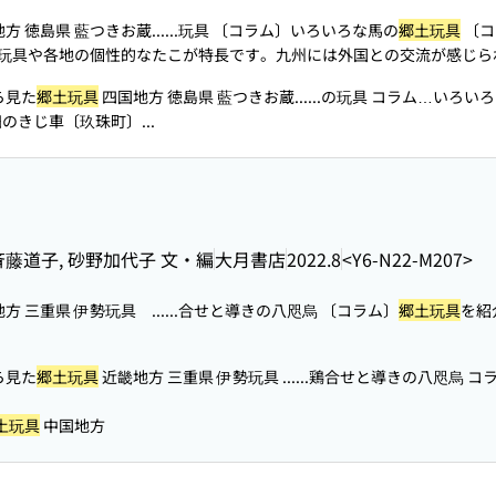
方 徳島県 藍つきお蔵...
...玩具 〔コラム〕いろいろな馬の
郷土玩具
〔コ
玩具や各地の個性的なたこが特長です。九州には外国との交流が感じら
ら見た
郷土玩具
四国地方 徳島県 藍つきお蔵...
...の玩具 コラム…いろい
のきじ車〔玖珠町〕...
斉藤道子, 砂野加代子 文・編
大月書店
2022.8
<Y6-N22-M207>
方 三重県 伊勢玩具 ...
...合せと導きの八咫烏 〔コラム〕
郷土玩具
を紹
ら見た
郷土玩具
近畿地方 三重県 伊勢玩具 ...
...鶏合せと導きの八咫烏 コ
土玩具
中国地方