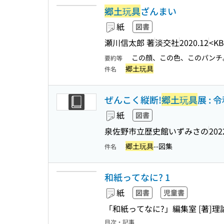
郷土玩具
ざんまい
紙
図書
瀬川信太郎 著
淡交社
2020.12
<KB
この顔、この色、このパンチ
要約等
郷土玩具
件名
ぜんこく縦断!
郷土玩具
展 :
紙
図書
泉佐野市立歴史館いずみさの
202
郷土玩具
--図集
件名
和紙ってなに? 1
紙
図書
児童書
「和紙ってなに?」編集室 [著]
理
目次・記事