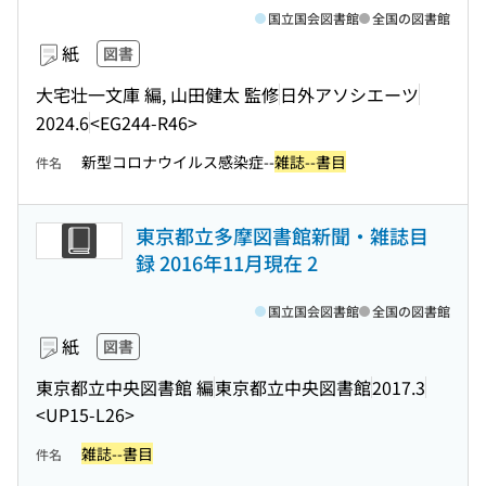
国立国会図書館
全国の図書館
紙
図書
大宅壮一文庫 編, 山田健太 監修
日外アソシエーツ
2024.6
<EG244-R46>
新型コロナウイルス感染症--
雑誌--書目
件名
東京都立多摩図書館新聞・雑誌目
録 2016年11月現在 2
国立国会図書館
全国の図書館
紙
図書
東京都立中央図書館 編
東京都立中央図書館
2017.3
<UP15-L26>
雑誌--書目
件名