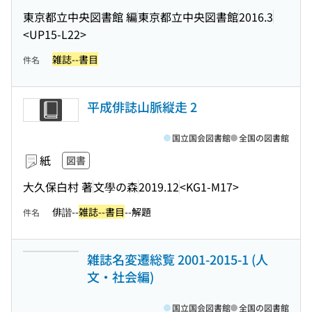
東京都立中央図書館 編
東京都立中央図書館
2016.3
<UP15-L22>
雑誌--書目
件名
平成俳誌山脈縦走 2
国立国会図書館
全国の図書館
紙
図書
大久保白村 著
文學の森
2019.12
<KG1-M17>
俳諧--
雑誌--書目
--解題
件名
雑誌名変遷総覧 2001-2015-1 (人
文・社会編)
国立国会図書館
全国の図書館