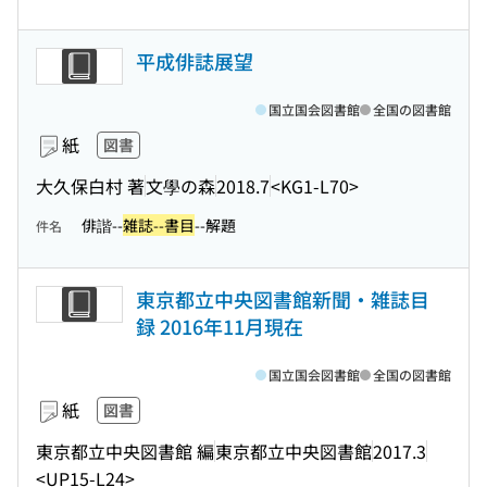
平成俳誌展望
国立国会図書館
全国の図書館
紙
図書
大久保白村 著
文學の森
2018.7
<KG1-L70>
俳諧--
雑誌--書目
--解題
件名
東京都立中央図書館新聞・雑誌目
録 2016年11月現在
国立国会図書館
全国の図書館
紙
図書
東京都立中央図書館 編
東京都立中央図書館
2017.3
<UP15-L24>