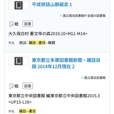
平成俳誌山脈縦走 1
国立国会図書館
全国の図書館
紙
図書
大久保白村 著
文學の森
2019.10
<KG1-M14>
俳諧--
雑誌--書目
--解題
件名
東京都立多摩図書館新聞・雑誌目
録 2014年12月現在 2
国立国会図書館
紙
図書
東京都立中央図書館 編
東京都立中央図書館
2015.3
<UP15-L16>
雑誌--書目
件名