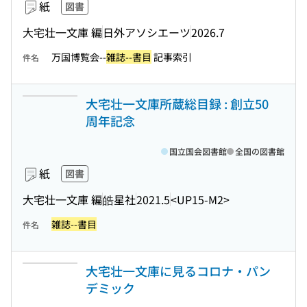
紙
図書
大宅壮一文庫 編
日外アソシエーツ
2026.7
万国博覧会--
雑誌--書目
記事索引
件名
大宅壮一文庫所蔵総目録 : 創立50
周年記念
国立国会図書館
全国の図書館
紙
図書
大宅壮一文庫 編
皓星社
2021.5
<UP15-M2>
雑誌--書目
件名
大宅壮一文庫に見るコロナ・パン
デミック