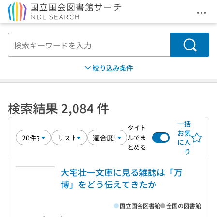
メニ
本文へ移動
検索
絞り込み条件
検索結果 2,084 件
一括
タイト
お気
ルでま
に入
とめる
り
大宅壮一文庫に見る雑誌は「万
博」をどう伝えてきたか
国立国会図書館
全国の図書館