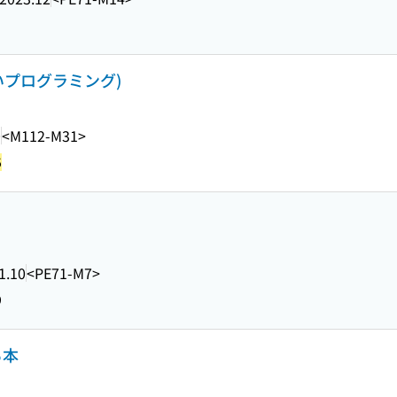
しいプログラミング)
0
<M112-M31>
5
1.10
<PE71-M7>
9
る本