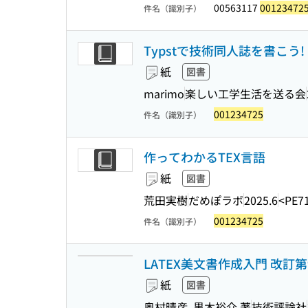
00563117
00123472
件名（識別子）
Typstで技術同人誌を書こう!
紙
図書
marimo
楽しい工学生活を送る会
001234725
件名（識別子）
作ってわかるTEX言語
紙
図書
荒田実樹
だめぽラボ
2025.6
<PE7
001234725
件名（識別子）
LATEX美文書作成入門 改訂第
紙
図書
奥村晴彦, 黒木裕介 著
技術評論社