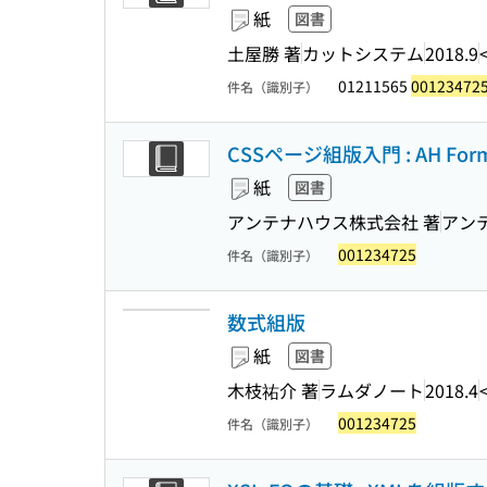
紙
図書
土屋勝 著
カットシステム
2018.9
01211565
00123472
件名（識別子）
CSSページ組版入門 : AH Forma
紙
図書
アンテナハウス株式会社 著
アン
001234725
件名（識別子）
数式組版
紙
図書
木枝祐介 著
ラムダノート
2018.4
001234725
件名（識別子）