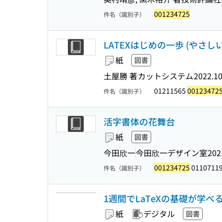
001234725
件名（識別子）
LATEXはじめの一歩 (やさ
紙
図書
土屋勝 著
カットシステム
2022.1
01211565
00123472
件名（識別子）
活字書体の花舞台
紙
図書
今田欣一
今田欣一デザイン室
202
001234725
0110711
件名（識別子）
1週間でLaTeXの基礎が学べ
紙
デジタル
図書