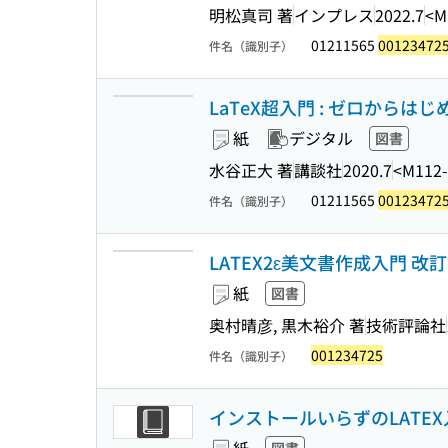
明松真司 著
インプレス
2022.7
<M
01211565
00123472
件名（識別子）
LaTeX超入門 : ゼロからはじ
紙
デジタル
図書
水谷正大 著
講談社
2020.7
<M112
01211565
00123472
件名（識別子）
LATEX2ε美文書作成入門 改
紙
図書
奥村晴彦, 黒木裕介 著
技術評論社
001234725
件名（識別子）
インストールいらずのLATEX入門