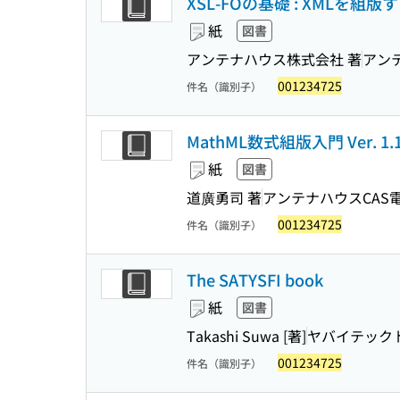
XSL-FOの基礎 : XMLを
紙
図書
アンテナハウス株式会社 著
アン
001234725
件名（識別子）
MathML数式組版入門 Ver. 1.1
紙
図書
道廣勇司 著
アンテナハウスCAS
001234725
件名（識別子）
The SATYSFI book
紙
図書
Takashi Suwa [著]
ヤバイテック
001234725
件名（識別子）