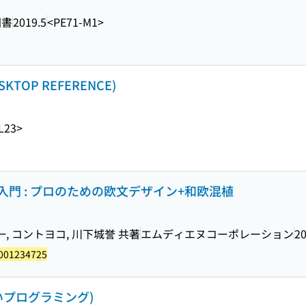
図書
2019.5
<PE71-M1>
KTOP REFERENCE)
L23>
門 : プロのための欧文デザイン+和欧混植
, コントヨコ, 川下城誉 共著
エムディエヌコーポレーション
20
001234725
しいプログラミング)