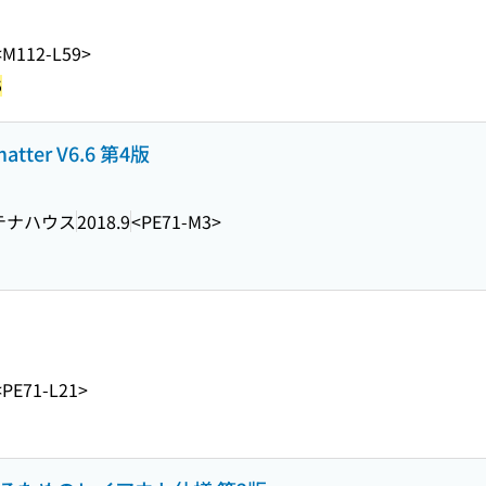
<M112-L59>
5
tter V6.6 第4版
テナハウス
2018.9
<PE71-M3>
<PE71-L21>