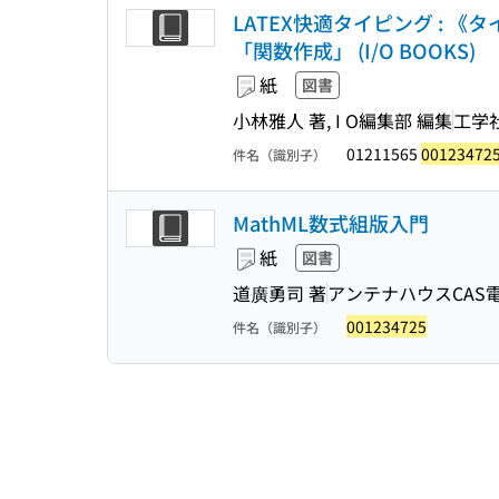
LATEX快適タイピング :
「関数作成」 (I/O BOOKS)
紙
図書
小林雅人 著, I O編集部 編集
工学
01211565
00123472
件名（識別子）
MathML数式組版入門
紙
図書
道廣勇司 著
アンテナハウスCAS
001234725
件名（識別子）