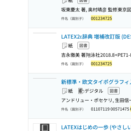
紙
図書
坂東慶太 著, 奥村晴彦 監修
東京
001234725
件名（識別子）
LATEX2ε辞典 増補改訂版 (DES
紙
図書
吉永徹美 著
翔泳社
2018.8
<PE71-
001234725
件名（識別子）
新標準・欧文タイポグラフィ入
紙
デジタル
図書
アンドリュー・ポセケリ, 生田信一
01107119 00571475
件名（識別子）
LATEXはじめの一歩 (やさ