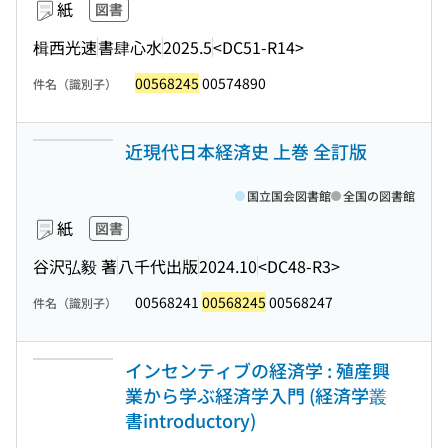
紙
図書
楫西光速
書肆心水
2025.5
<DC51-R14>
00568245
00574890
件名（識別子）
近現代日本経済史 上巻 全訂版
国立国会図書館
全国の図書館
紙
図書
谷沢弘毅 著
八千代出版
2024.10
<DC48-R3>
00568241
00568245
00568247
件名（識別子）
インセンティブの経済学 : 殖産興
業から学ぶ経済学入門 (経済学叢
書introductory)