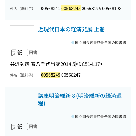
00568241
00568245
00568195 00568198
件名（識別子）
近現代日本の経済発展 上巻
国立国会図書館
全国の図書館
紙
図書
谷沢弘毅 著
八千代出版
2014.5
<DC51-L17>
00568245
00568247
件名（識別子）
講座明治維新 8 (明治維新の経済過
程)
国立国会図書館
全国の図書館
紙
図書