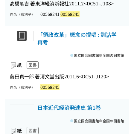
高橋亀吉 著
東洋経済新報社
2011.2
<DC51-J108>
00568241
00568245
件名（識別子）
「領政改革」概念の提唱 : 訓詁学
再考
国立国会図書館
全国の図書館
紙
図書
藤田貞一郎 著
清文堂出版
2011.6
<DC51-J120>
00568245
件名（識別子）
日本近代経済発達史 第1巻
国立国会図書館
全国の図書館
紙
図書