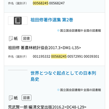
00568245
00568247
件名（識別子）
祖田修著作選集 第2巻
国立国会図書館
全国の図書館
紙
図書
祖田修 著
農林統計協会
2017.3
<DM1-L35>
001195332
00568245
00572991 00039301
件名（識別子）
世界とつなぐ起点としての日本列
島史
国立国会図書館
全国の図書館
紙
図書
荒武賢一朗 編
清文堂出版
2016.2
<DC48-L29>