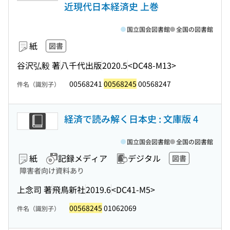
近現代日本経済史 上巻
国立国会図書館
全国の図書館
紙
図書
谷沢弘毅 著
八千代出版
2020.5
<DC48-M13>
00568241
00568245
00568247
件名（識別子）
経済で読み解く日本史 : 文庫版 4
国立国会図書館
全国の図書館
紙
記録メディア
デジタル
図書
障害者向け資料あり
上念司 著
飛鳥新社
2019.6
<DC41-M5>
00568245
01062069
件名（識別子）