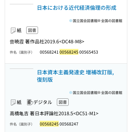
日本における近代経済倫理の形成
国立国会図書館
全国の図書館
紙
図書
曾暁霞 著
作品社
2019.6
<DC48-M8>
00568241
00568245
00565453
件名（識別子）
日本資本主義発達史 増補改訂版,
復刻版
国立国会図書館
全国の図書館
紙
デジタル
図書
高橋亀吉 著
日本評論社
2018.5
<DC51-M1>
00568245
00568247
件名（識別子）