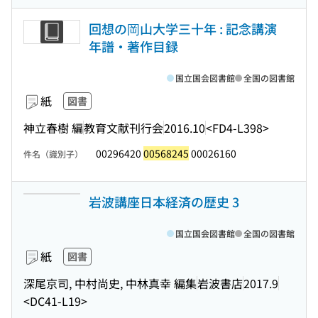
回想の岡山大学三十年 : 記念講演
年譜・著作目録
国立国会図書館
全国の図書館
紙
図書
神立春樹 編
教育文献刊行会
2016.10
<FD4-L398>
00296420
00568245
00026160
件名（識別子）
岩波講座日本経済の歴史 3
国立国会図書館
全国の図書館
紙
図書
深尾京司, 中村尚史, 中林真幸 編集
岩波書店
2017.9
<DC41-L19>