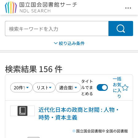
メニ
本文へ移動
検索
絞り込み条件
検索結果 156 件
一括
タイト
お気
ルでま
に入
とめる
り
近代化日本の政商と財閥 : 人物・
時勢・資本主義
国立国会図書館
全国の図書館