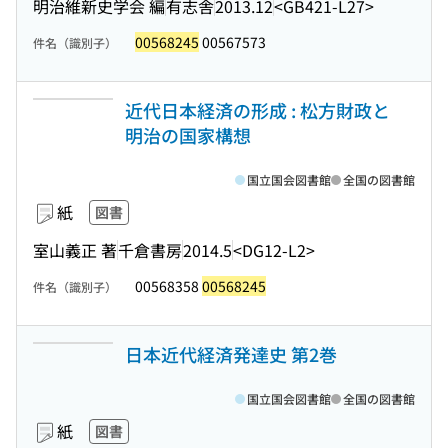
明治維新史学会 編
有志舎
2013.12
<GB421-L27>
00568245
00567573
件名（識別子）
近代日本経済の形成 : 松方財政と
明治の国家構想
国立国会図書館
全国の図書館
紙
図書
室山義正 著
千倉書房
2014.5
<DG12-L2>
00568358
00568245
件名（識別子）
日本近代経済発達史 第2巻
国立国会図書館
全国の図書館
紙
図書