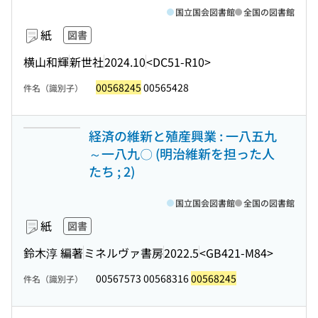
国立国会図書館
全国の図書館
紙
図書
横山和輝
新世社
2024.10
<DC51-R10>
00568245
00565428
件名（識別子）
経済の維新と殖産興業 : 一八五九
～一八九〇 (明治維新を担った人
たち ; 2)
国立国会図書館
全国の図書館
紙
図書
鈴木淳 編著
ミネルヴァ書房
2022.5
<GB421-M84>
00567573 00568316
00568245
件名（識別子）