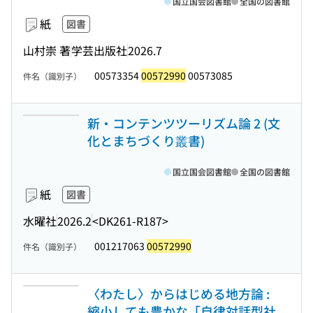
国立国会図書館
全国の図書館
紙
図書
山村崇 著
学芸出版社
2026.7
00573354
00572990
00573085
件名（識別子）
新・コンテンツツーリズム論 2 (文
化とまちづくり叢書)
国立国会図書館
全国の図書館
紙
図書
水曜社
2026.2
<DK261-R187>
001217063
00572990
件名（識別子）
〈わたし〉からはじめる地方論 :
縮小しても豊かな「自律対話型社