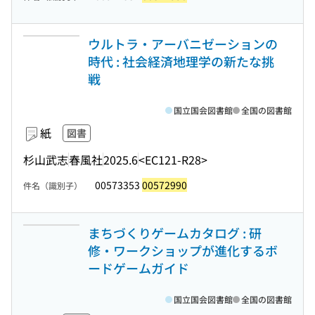
ウルトラ・アーバニゼーションの
時代 : 社会経済地理学の新たな挑
戦
国立国会図書館
全国の図書館
紙
図書
杉山武志
春風社
2025.6
<EC121-R28>
00573353
00572990
件名（識別子）
まちづくりゲームカタログ : 研
修・ワークショップが進化するボ
ードゲームガイド
国立国会図書館
全国の図書館