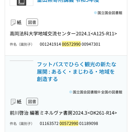
国立国会図書館
紙
図書
高岡法科大学地域交流センター
2024.1
<A125-R11>
001241914
00572990
00947301
件名（識別子）
フットパスでひらく観光の新たな
展開 : あるく・まじわる・地域を
創造する
国立国会図書館
全国の図書館
紙
図書
前川啓治 編著
ミネルヴァ書房
2024.3
<DK261-R14>
01163572
00572990
01189098
件名（識別子）