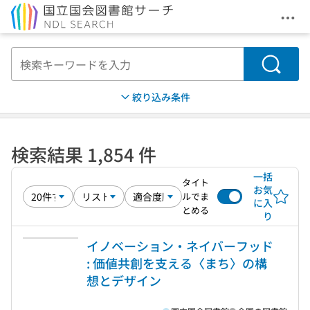
メニ
本文へ移動
検索
絞り込み条件
検索結果 1,854 件
一括
タイト
お気
ルでま
に入
とめる
り
イノベーション・ネイバーフッド
: 価値共創を支える〈まち〉の構
想とデザイン