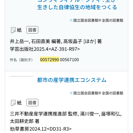
生きした自律協生の地域をつくる
国立国会図書館
全国の図書館
紙
図書
井上岳一, 石田直美 編著, 高坂晶子 [ほか] 著
学芸出版社
2025.4
<AZ-391-R97>
00572990
00567100
件名（識別子）
都市の産学連携エコシステム
国立国会図書館
全国の図書館
紙
図書
三井不動産産学連携推進部 監修, 湯川俊一, 藤塚和弘,
太田耕史郎 著
勁草書房
2024.12
<DD31-R3>