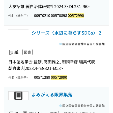
大友詔雄 著
自治体研究社
2024.3
<DL231-R6>
00970210 00570898
00572990
件名（識別子）
シリーズ〈水辺に暮らすSDGs〉 2
国立国会図書館
全国の図書館
紙
図書
日本湿地学会 監修, 高田雅之, 朝岡幸彦 編集代表
朝倉書店
2023.4
<EG321-M53>
00571289
00572990
件名（識別子）
よみがえる限界集落
国立国会図書館
全国の図書館