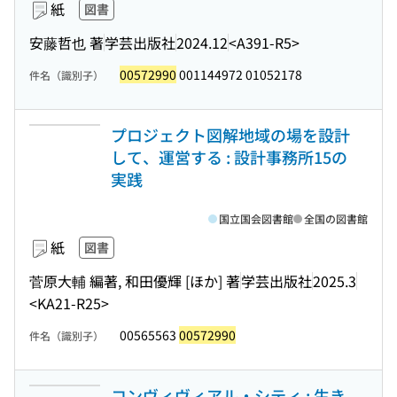
紙
図書
安藤哲也 著
学芸出版社
2024.12
<A391-R5>
00572990
001144972 01052178
件名（識別子）
プロジェクト図解地域の場を設計
して、運営する : 設計事務所15の
実践
国立国会図書館
全国の図書館
紙
図書
菅原大輔 編著, 和田優輝 [ほか] 著
学芸出版社
2025.3
<KA21-R25>
00565563
00572990
件名（識別子）
コンヴィヴィアル・シティ : 生き