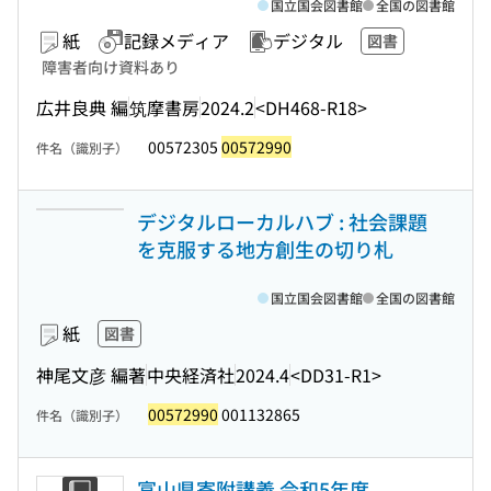
国立国会図書館
全国の図書館
紙
記録メディア
デジタル
図書
障害者向け資料あり
広井良典 編
筑摩書房
2024.2
<DH468-R18>
00572305
00572990
件名（識別子）
デジタルローカルハブ : 社会課題
を克服する地方創生の切り札
国立国会図書館
全国の図書館
紙
図書
神尾文彦 編著
中央経済社
2024.4
<DD31-R1>
00572990
001132865
件名（識別子）
富山県寄附講義 令和5年度