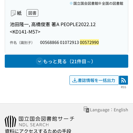
国立国会図書館
全国の図書館
紙
図書
池田隆一, 高橋俊憲 著
A PEOPLE
2022.12
<KD141-M57>
00568866 01072913
00572990
件名（識別子）
もっと見る（21件目～）
書誌情報を一括出力
RSS
RSS
Language：English
資料にアクセスするための手段