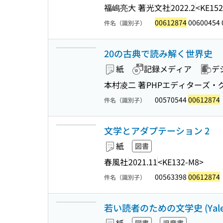
福嶋亮大 著
光文社
2022.2
<KE15
00612874
00600454 
件名（識別子）
20の古典で読み解く世界史
紙
記録メディア
デ
本村凌二 著
PHPエディターズ・
00570544
00612874
件名（識別子）
文学とアダプテーション 2
紙
図書
春風社
2021.11
<KE132-M8>
00563398
00612874
件名（識別子）
若い読者のための文学史 (Yale Unive