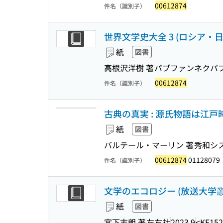
00612874
件名（識別子）
世界文学史大全 3 (ロシア・
紙
図書
高根沢洋樹 著
パブファンネクパ
00612874
件名（識別子）
古典の真実 : 源氏物語は江
紙
図書
バルテール・マーリン 著
秀和シ
00612874
01128079
件名（識別子）
文学のエコロジー (放送大学叢書 
紙
図書
宮下志朗 著
左右社
2023.9
<KE152