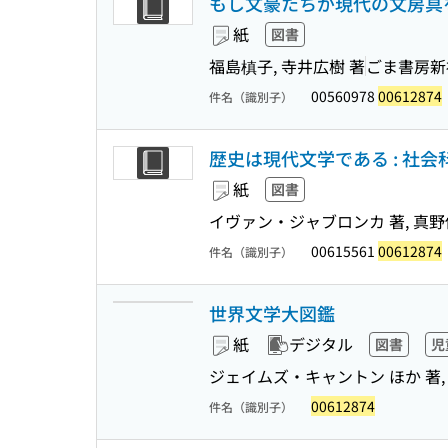
もし文豪たちが現代の文房具
紙
図書
福島槙子, 寺井広樹 著
ごま書房新
00560978
00612874
件名（識別子）
歴史は現代文学である : 社
紙
図書
イヴァン・ジャブロンカ 著, 真野
00615561
00612874
件名（識別子）
世界文学大図鑑
紙
デジタル
図書
児
ジェイムズ・キャントン ほか 著,
00612874
件名（識別子）