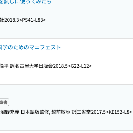
を試しに使ってみたら
社
2018.3
<PS41-L83>
会科学のためのマニフェスト
倫平 訳
名古屋大学出版会
2018.5
<G22-L12>
童書
 沼野充義 日本語版監修, 越前敏弥 訳
三省堂
2017.5
<KE152-L8>