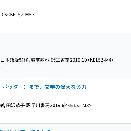
0.6
<KE152-M5>
 日本語版監修, 越前敏弥 訳
三省堂
2019.10
<KE152-M4>
0
ー・ポッター〉まで、文学の偉大なる力
, 田沢恭子 訳
早川書房
2019.6
<KE152-M3>
0