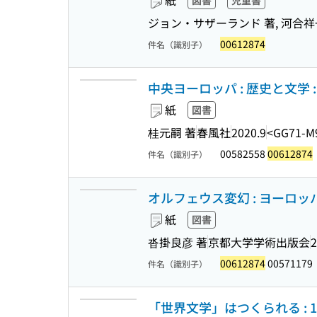
紙
図書
児童書
ジョン・サザーランド 著, 河合祥
00612874
件名（識別子）
中央ヨーロッパ : 歴史と文学 : es mu
紙
図書
桂元嗣 著
春風社
2020.9
<GG71-M
00582558
00612874
件名（識別子）
オルフェウス変幻 : ヨーロ
紙
図書
沓掛良彦 著
京都大学学術出版会
2
00612874
00571179
件名（識別子）
「世界文学」はつくられる : 182