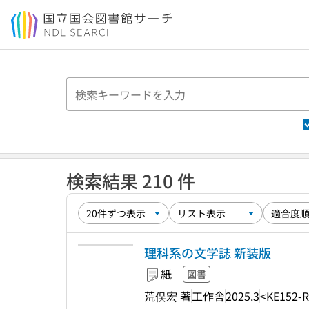
本文へ移動
検索結果 210 件
理科系の文学誌 新装版
紙
図書
荒俣宏 著
工作舎
2025.3
<KE152-