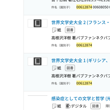
00612874
00608050 
件名（識別子）
世界文学史大全 2 (フラン
紙
図書
高根沢洋樹 著
パブファンネクパ
00612874
件名（識別子）
世界文学史大全 1 (ギリシ
紙
図書
高根沢洋樹 著
パブファンネクパ
00612874
件名（識別子）
感染症としての文学と哲学 (光文社
紙
デジタル
図書
障