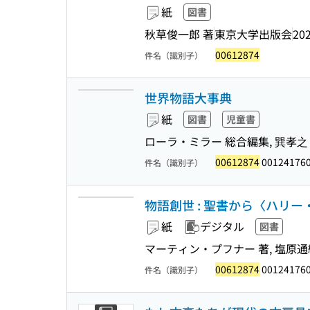
紙
図書
秋草俊一郎 著
東京大学出版会
202
00612874
件名（識別子）
世界物語大事典
紙
図書
児童書
ローラ・ミラー 総合編集, 巽孝之
00612874
00124176
件名（識別子）
物語創世 : 聖書から〈ハリ
紙
デジタル
図書
マーティン・プフナー 著, 塩原通緒
00612874
00124176
件名（識別子）