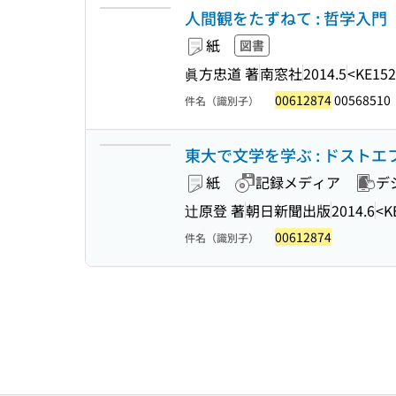
人間観をたずねて : 哲学入門
紙
図書
眞方忠道 著
南窓社
2014.5
<KE152
00612874
00568510
件名（識別子）
東大で文学を学ぶ : ドストエフ
紙
記録メディア
デ
辻原登 著
朝日新聞出版
2014.6
<K
00612874
件名（識別子）