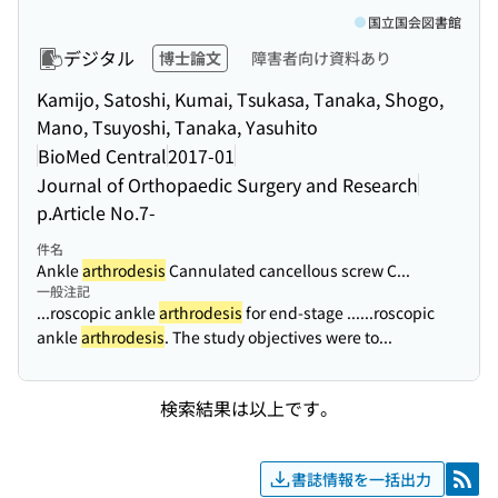
国立国会図書館
デジタル
博士論文
障害者向け資料あり
Kamijo, Satoshi, Kumai, Tsukasa, Tanaka, Shogo,
Mano, Tsuyoshi, Tanaka, Yasuhito
BioMed Central
2017-01
Journal of Orthopaedic Surgery and Research
p.Article No.7-
件名
Ankle
arthrodesis
Cannulated cancellous screw C...
一般注記
...roscopic ankle
arthrodesis
for end-stage ...
...roscopic
ankle
arthrodesis
. The study objectives were to...
検索結果は以上です。
書誌情報を一括出力
RSS