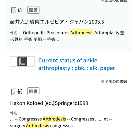
紙
図書
藤井克之編集
エルゼビア・ジャパン
2005.3
Orthopedic Procedures
Arthrodesis
Arthroplasty 整
件名
形外科 手術 関節 -- 手術...
Current status of ankle
arthroplasty : pbk. : alk. paper
全国の図書館
紙
図書
Hakon Kofoed (ed.)
Springer
c1998
件名
... -- Congresses
Arthrodesis
-- Congresses ...
...int --
surgery
Arthrodesis
congresses