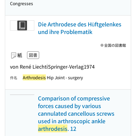
Congresses
Die Arthrodese des Hüftgelenkes
und ihre Problematik
全国の図書館
紙
図書
von René Liechti
Springer-Verlag
1974
Arthrodesis
Hip Joint - surgery
件名
Comparison of compressive
forces caused by various
cannulated cancellous screws
used in arthroscopic ankle
arthrodesis
. 12