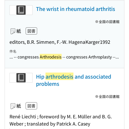
The wrist in rheumatoid arthritis
全国の図書館
紙
図書
editors, B.R. Simmen, F.-W. Hagena
Karger
1992
件名
... -- congresses
Arthrodesis
-- congresses Arthroplasty --...
Hip
arthrodesis
and associated
problems
全国の図書館
紙
図書
René Liechti ; foreword by M. E. Müller and B. G.
Weber ; translated by Patrick A. Casey