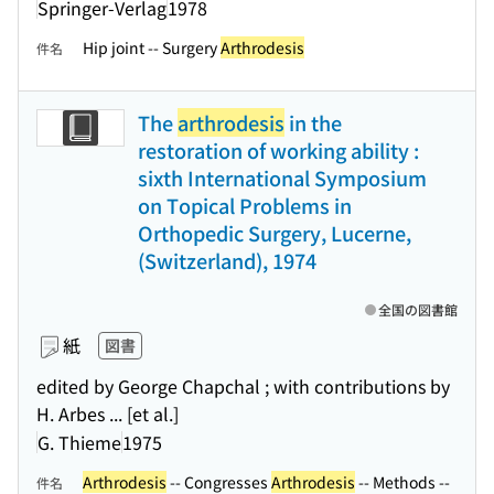
Springer-Verlag
1978
Hip joint -- Surgery
Arthrodesis
件名
The
arthrodesis
in the
restoration of working ability :
sixth International Symposium
on Topical Problems in
Orthopedic Surgery, Lucerne,
(Switzerland), 1974
全国の図書館
紙
図書
edited by George Chapchal ; with contributions by
H. Arbes ... [et al.]
G. Thieme
1975
Arthrodesis
-- Congresses
Arthrodesis
-- Methods --
件名