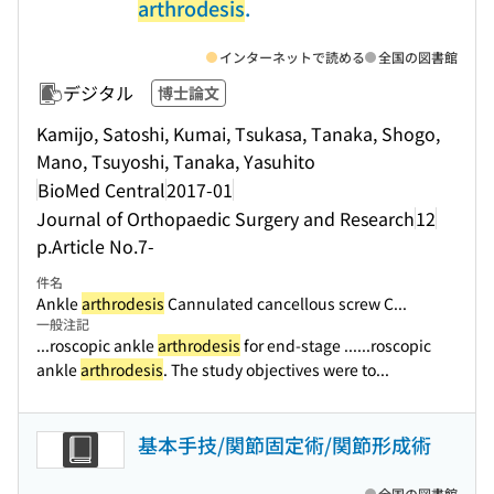
arthrodesis
.
インターネットで読める
全国の図書館
デジタル
博士論文
Kamijo, Satoshi, Kumai, Tsukasa, Tanaka, Shogo,
Mano, Tsuyoshi, Tanaka, Yasuhito
BioMed Central
2017-01
Journal of Orthopaedic Surgery and Research
12
p.Article No.7-
件名
Ankle
arthrodesis
Cannulated cancellous screw C...
一般注記
...roscopic ankle
arthrodesis
for end-stage ...
...roscopic
ankle
arthrodesis
. The study objectives were to...
基本手技/関節固定術/関節形成術
全国の図書館