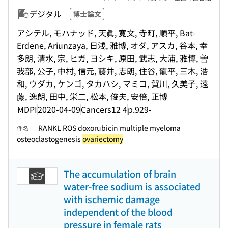
デジタル
博士論文
アシテル, モハナッド, 天眞, 寛文, 寺町, 順平, Bat-
Erdene, Ariunzaya, 日浅, 雅博, オダ, アスカ, 谷本, 幸
多朗, 清水, 宗, ヒガ, ヨシキ, 原田, 武志, 大浦, 雅博, 曽
我部, 公子, 中村, 信元, 藤井, 志朗, 住谷, 龍平, 三木, 浩
和, ウダカ, ケンゴ, タカハシ, マミコ, 賀川, 久美子, 遠
藤, 逸朗, 田中, 栄二, 松本, 俊夫, 安倍, 正博
MDPI
2020-04-09
Cancers
12 4
p.929-
RANKL ROS doxorubicin multiple myeloma
件名
osteoclastogenesis
ovariectomy
The accumulation of brain
water-free sodium is associated
with ischemic damage
independent of the blood
pressure in female rats