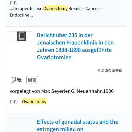
件名
...herapeutic use
Ovariectomy
Breast -- Cancer --
Endocrine...
Bericht über 235 in der
Jenaischen Frauenklinik in den
Jahren 1888-1898 ausgeführte
Ovariotomien
全国の図書館
紙
図書
vorgelegt von Max Seyerlen
G. Neuenhahn
1900
Ovariectomy
件名
Effects of gonadal status and the
estrogen milieu on