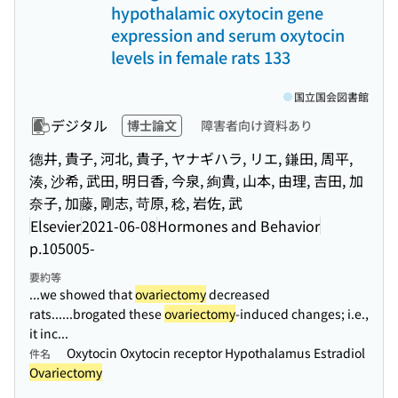
hypothalamic oxytocin gene
expression and serum oxytocin
levels in female rats 133
国立国会図書館
デジタル
博士論文
障害者向け資料あり
德井, 貴子, 河北, 貴子, ヤナギハラ, リエ, 鎌田, 周平,
湊, 沙希, 武田, 明日香, 今泉, 絢貴, 山本, 由理, 吉田, 加
奈子, 加藤, 剛志, 苛原, 稔, 岩佐, 武
Elsevier
2021-06-08
Hormones and Behavior
p.105005-
要約等
...we showed that
ovariectomy
decreased
rats...
...brogated these
ovariectomy
-induced changes; i.e.,
it inc...
Oxytocin Oxytocin receptor Hypothalamus Estradiol
件名
Ovariectomy