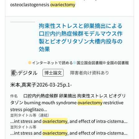
osteoclastogenesis
ovariectomy
拘束性ストレスと卵巣摘出による
口腔内灼熱症候群モデルマウス作
製とピオグリタゾン大槽内投与の
効果
インターネットで読める
国立国会図書館
全国の図書館
デジタル
博士論文
障害者向け資料あり
米本,真実子
2026-03-25
p.1-
口腔内灼熱症候群 卵巣摘出 拘束性ストレス ピオグリ
件名
タゾン burning mouth syndrome
ovariectomy
restrictive
stress pioglitazo...
並列タイトル等（連結）
...int stress and
ovariectomy
, and effect of intra-cisterna...
並列タイトル等
...int stress and
ovariectomy
, and effect of intra-cisterna...