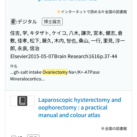
インターネットで読める
全国の図書館
デジタル
博士論文
住吉, 学, キタザト, ケイコ, 八木, 謙次, 宮本, 健志, 倉
敷, 佳孝, 松下, 展久, 木内, 智也, 桑山, 一行, 里見, 淳一
郎, 永廣, 信治
Elsevier
2015-05-07
Brain Research
1616
p.37-44
件名
...gh-salt intake
Ovariectomy
Na+/K+-ATPase
Mineralocortico...
Laparoscopic hysterectomy and
oophorectomy : a practical
manual and colour atlas
全国の図書館