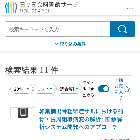
メニ
本文へ移動
検索
絞り込み条件
検索結果 11 件
一括
タイト
お気
ルでま
に入
とめる
り
卵巣摘出骨粗鬆症サルにおける顎
骨・歯周組織病変の解析 : 画像解
析システム開発へのアプローチ