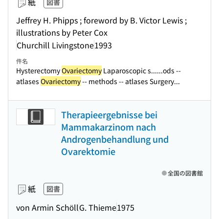
紙
図書
Jeffrey H. Phipps ; foreword by B. Victor Lewis ;
illustrations by Peter Cox
Churchill Livingstone
1993
件名
Hysterectomy
Ovariectomy
Laparoscopic s...
...ods --
atlases
Ovariectomy
-- methods -- atlases Surgery...
Therapieergebnisse bei
Mammakarzinom nach
Androgenbehandlung und
Ovarektomie
全国の図書館
紙
図書
von Armin Schöll
G. Thieme
1975