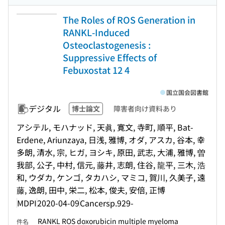
The Roles of ROS Generation in
RANKL-Induced
Osteoclastogenesis :
Suppressive Effects of
Febuxostat 12 4
国立国会図書館
デジタル
博士論文
障害者向け資料あり
アシテル, モハナッド, 天眞, 寛文, 寺町, 順平, Bat-
Erdene, Ariunzaya, 日浅, 雅博, オダ, アスカ, 谷本, 幸
多朗, 清水, 宗, ヒガ, ヨシキ, 原田, 武志, 大浦, 雅博, 曽
我部, 公子, 中村, 信元, 藤井, 志朗, 住谷, 龍平, 三木, 浩
和, ウダカ, ケンゴ, タカハシ, マミコ, 賀川, 久美子, 遠
藤, 逸朗, 田中, 栄二, 松本, 俊夫, 安倍, 正博
MDPI
2020-04-09
Cancers
p.929-
RANKL ROS doxorubicin multiple myeloma
件名