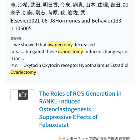
湊, 沙希, 武田, 明日香, 今泉, 絢貴, 山本, 由理, 吉田, 加
奈子, 加藤, 剛志, 苛原, 稔, 岩佐, 武
Elsevier
2021-06-08
Hormones and Behavior
133
p.105005-
要約等
...we showed that
ovariectomy
decreased
rats...
...brogated these
ovariectomy
-induced changes; i.e.,
it inc...
Oxytocin Oxytocin receptor Hypothalamus Estradiol
件名
Ovariectomy
The Roles of ROS Generation in
RANKL-Induced
Osteoclastogenesis :
Suppressive Effects of
Febuxostat
インターネットで読める
全国の図書館