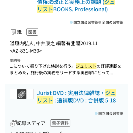
債権法改正と実務上の課題 (
ジュ
リスト
BOOKS. Professional)
国立国会図書館
全国の図書館
紙
図書
道垣内弘人, 中井康之 編著
有斐閣
2019.11
<AZ-831-M30>
要約等
...について掘り下げた検討を行う。
ジュリスト
の好評連載を
まとめた，施行後の実務をリードする実務家にとって...
Jurist DVD : 実用法律雑誌・
ジュ
リスト
: 追補版DVD : 合併版 5-18
国立国会図書館
記録メディア
電子資料