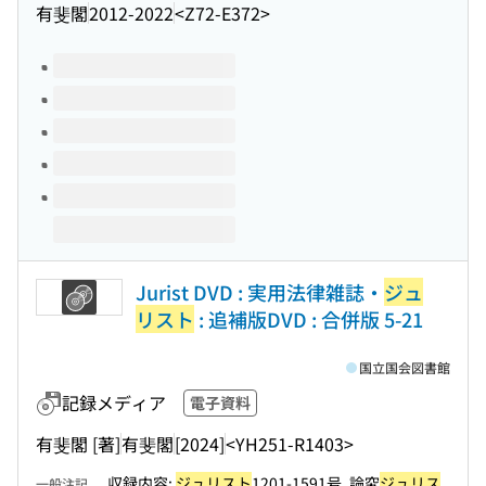
有斐閣
2012-2022
<Z72-E372>
このタイトルの巻号
Jurist DVD : 実用法律雑誌・
ジュ
リスト
: 追補版DVD : 合併版 5-21
国立国会図書館
記録メディア
電子資料
有斐閣 [著]
有斐閣
[2024]
<YH251-R1403>
収録内容:
ジュリスト
1201-1591号, 論究
ジュリス
一般注記