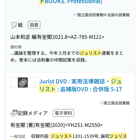
ト
BOOKS. Professional)
国立国会図書館
全国の図書館
紙
図書
山本和彦 編
有斐閣
2021.8
<AZ-785-M121>
要約等
...議論を整理する。今年３月までの
ジュリスト
連載をまと
め，巻末には法制審の中間試案を収録。
Jurist DVD : 実用法律雑誌・
ジュ
リスト
: 追補版DVD : 合併版 5-17
国立国会図書館
記録メディア
電子資料
有斐閣 [著]
有斐閣
[2020]
<YH251-M2550>
収録内容:
ジュリスト
1201-1539号, 論究
ジュリス
一般注記