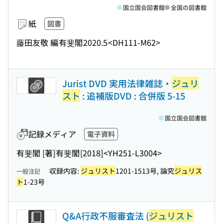
国立国会図書館
全国の図書館
紙
図書
藤田友敬 編
有斐閣
2020.5
<DH111-M62>
Jurist DVD 実用法律雑誌・
ジュリ
スト
: 追補版DVD : 合併版 5-15
国立国会図書館
記録メディア
電子資料
有斐閣 [著]
有斐閣
[2018]
<YH251-L3004>
収録内容:
ジュリスト
1201-1513号, 論究
ジュリス
一般注記
ト
1-23号
Q&A行政不服審査法 (
ジュリスト