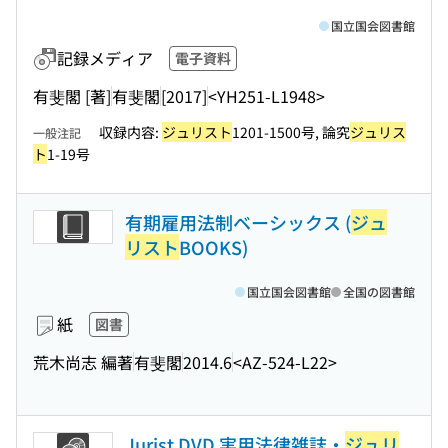
国立国会図書館
記録メディア
電子資料
有斐閣 [著]
有斐閣
[2017]
<YH251-L1948>
収録内容:
ジュリスト
1201-1500号, 論究
ジュリス
一般注記
ト
1-19号
有期雇用法制ベーシックス (
ジュ
リスト
BOOKS)
国立国会図書館
全国の図書館
紙
図書
荒木尚志 編著
有斐閣
2014.6
<AZ-524-L22>
Jurist DVD 実用法律雑誌・
ジュリ