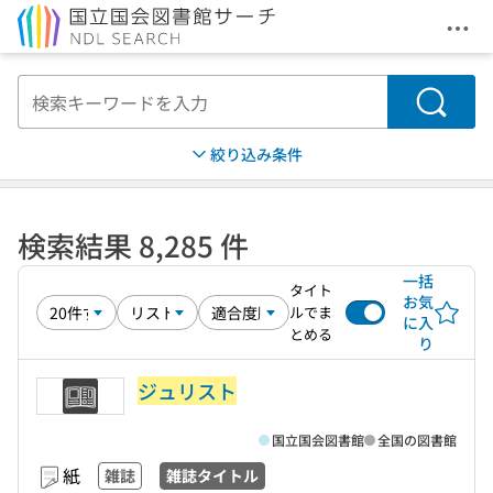
メニ
本文へ移動
検索
絞り込み条件
検索結果 8,285 件
一括
タイト
お気
ルでま
に入
とめる
り
ジュリスト
国立国会図書館
全国の図書館
紙
雑誌
雑誌タイトル