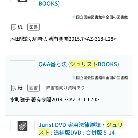
BOOKS)
国立国会図書館
全国の図書館
紙
図書
添田徹郎, 駒﨑弘 著
有斐閣
2015.7
<AZ-318-L28>
Q&A番号法 (
ジュリスト
BOOKS)
国立国会図書館
全国の図書館
紙
図書
障害者向け資料あり
水町雅子 著
有斐閣
2014.3
<AZ-311-L70>
Jurist DVD 実用法律雑誌・
ジュリ
スト
: 追補版DVD : 合併版 5-14