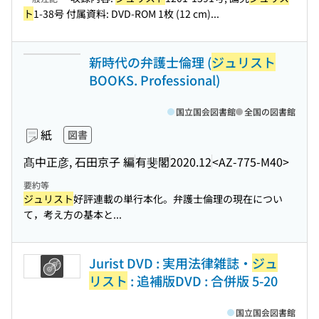
ト
1-38号 付属資料: DVD-ROM 1枚 (12 cm)...
新時代の弁護士倫理 (
ジュリスト
BOOKS. Professional)
国立国会図書館
全国の図書館
紙
図書
髙中正彦, 石田京子 編
有斐閣
2020.12
<AZ-775-M40>
要約等
ジュリスト
好評連載の単行本化。弁護士倫理の現在につい
て，考え方の基本と...
Jurist DVD : 実用法律雑誌・
ジュ
リスト
: 追補版DVD : 合併版 5-20
国立国会図書館