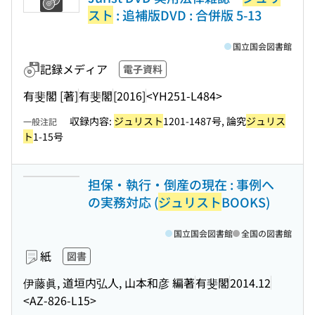
スト
: 追補版DVD : 合併版 5-13
国立国会図書館
記録メディア
電子資料
有斐閣 [著]
有斐閣
[2016]
<YH251-L484>
収録内容:
ジュリスト
1201-1487号, 論究
ジュリス
一般注記
ト
1-15号
担保・執行・倒産の現在 : 事例へ
の実務対応 (
ジュリスト
BOOKS)
国立国会図書館
全国の図書館
紙
図書
伊藤眞, 道垣内弘人, 山本和彦 編著
有斐閣
2014.12
<AZ-826-L15>