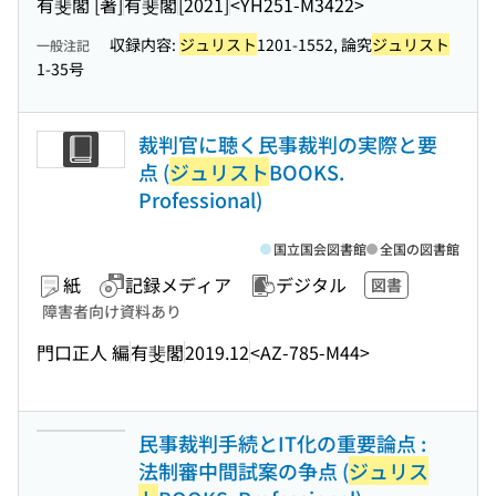
有斐閣 [著]
有斐閣
[2021]
<YH251-M3422>
収録内容:
ジュリスト
1201-1552, 論究
ジュリスト
一般注記
1-35号
裁判官に聴く民事裁判の実際と要
点 (
ジュリスト
BOOKS.
Professional)
国立国会図書館
全国の図書館
紙
記録メディア
デジタル
図書
障害者向け資料あり
門口正人 編
有斐閣
2019.12
<AZ-785-M44>
民事裁判手続とIT化の重要論点 :
法制審中間試案の争点 (
ジュリス