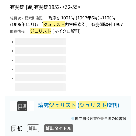
有斐閣 [編]
有斐閣
1952-
<Z2-55>
総索引1001号 (1992年6月) -1100号
総目次・総索引注記
(1996年11月) : 「
ジュリスト
内容総索引」 有斐閣編刊 1997
ジュリスト
[マイクロ資料]
関連情報
このタイトルの巻号
論究
ジュリスト
(
ジュリスト
増刊)
国立国会図書館
全国の図書館
紙
雑誌
雑誌タイトル