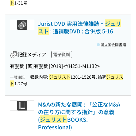
ト
1-31号
Jurist DVD 実用法律雑誌・
ジュリ
スト
: 追補版DVD : 合併版 5-16
国立国会図書館
記録メディア
電子資料
有斐閣 [著]
有斐閣
[2019]
<YH251-M1132>
収録内容:
ジュリスト
1201-1526号, 論究
ジュリス
一般注記
ト
1-27号
M&Aの新たな展開 : 「公正なM&A
の在り方に関する指針」の意義
(
ジュリスト
BOOKS.
Professional)