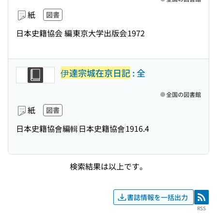
紙
図書
日本史籍協会 編
東京大学出版会
1972
伊達宗城在京日記
: 全
全国の図書館
紙
図書
日本史籍協會編輯
日本史籍協會
1916.4
検索結果は以上です。
書誌情報を一括出力
RSS
RSS