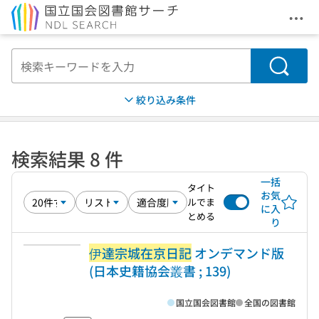
メニ
本文へ移動
検索
絞り込み条件
検索結果 8 件
一括
タイト
お気
ルでま
に入
とめる
り
伊達宗城在京日記
オンデマンド版
(日本史籍協会叢書 ; 139)
国立国会図書館
全国の図書館