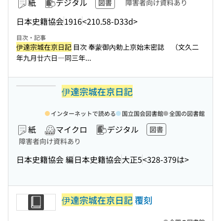
紙
デジタル
図書
障害者向け資料あり
日本史籍協会
1916
<210.58-D33d>
目次・記事
伊達宗城在京日記
目次 奉蒙御內勅上京始末密誌 （文久二
年九月廿六日―同三年...
伊達宗城在京日記
インターネットで読める
国立国会図書館
全国の図書館
紙
マイクロ
デジタル
図書
障害者向け資料あり
日本史籍協会 編
日本史籍協会
大正5
<328-379は>
伊達宗城在京日記
覆刻