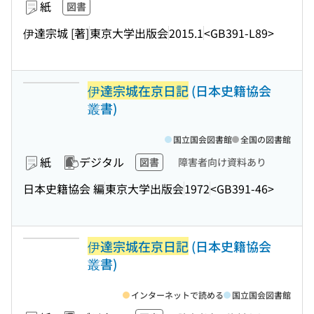
紙
図書
伊達宗城 [著]
東京大学出版会
2015.1
<GB391-L89>
伊達宗城在京日記
(日本史籍協会
叢書)
国立国会図書館
全国の図書館
紙
デジタル
図書
障害者向け資料あり
日本史籍協会 編
東京大学出版会
1972
<GB391-46>
伊達宗城在京日記
(日本史籍協会
叢書)
インターネットで読める
国立国会図書館