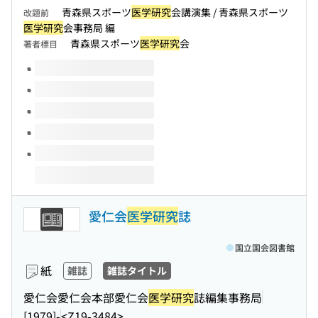
青森県スポーツ
医学研究
会講演集 / 青森県スポーツ
改題前
医学研究
会事務局 編
青森県スポーツ
医学研究
会
著者標目
このタイトルの巻号
愛仁会
医学研究
誌
国立国会図書館
紙
雑誌
雑誌タイトル
愛仁会愛仁会本部愛仁会
医学研究
誌編集事務局
[1979]-
<Z19-3484>