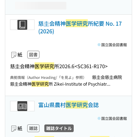
慈圭会精神
医学研究
所紀要 No. 17
(2026)
国立国会図書館
紙
図書
慈圭会精神
医学研究
所
2026.6
<SC361-R170>
慈圭会慈圭病院
典拠情報（Author Heading/「を見よ」参照）
慈圭会精神
医学研究
所 Zikei-Institute of Psychiatr...
富山県農村
医学研究
会誌
国立国会図書館
紙
雑誌
雑誌タイトル