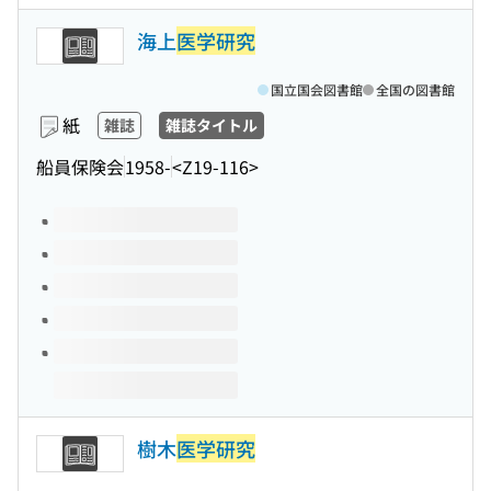
海上
医学研究
国立国会図書館
全国の図書館
紙
雑誌
雑誌タイトル
船員保険会
1958-
<Z19-116>
このタイトルの巻号
樹木
医学研究