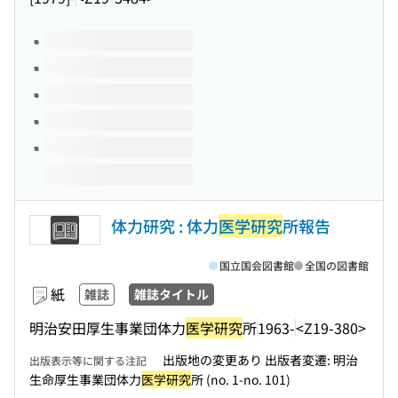
このタイトルの巻号
体力研究 : 体力
医学研究
所報告
国立国会図書館
全国の図書館
紙
雑誌
雑誌タイトル
明治安田厚生事業団体力
医学研究
所
1963-
<Z19-380>
出版地の変更あり 出版者変遷: 明治
出版表示等に関する注記
生命厚生事業団体力
医学研究
所 (no. 1-no. 101)