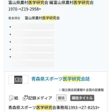
富山県農村
医学研究
会 編
富山県農村
医学研究
会
1970-
<Z19-2958>
富山県農村
医学研究
会
著者標目
このタイトルの巻号
青森県スポーツ
医学研究
会誌
国立国会図書館
全国の図書館
紙
記録メディア
雑誌
雑誌タイトル
青森県スポーツ
医学研究
会事務局
1993-
<Z7-B253>