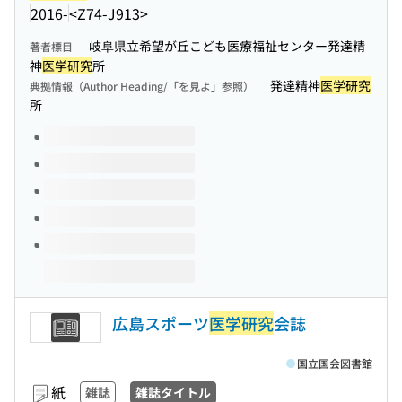
2016-
<Z74-J913>
岐阜県立希望が丘こども医療福祉センター発達精
著者標目
神
医学研究
所
発達精神
医学研究
典拠情報（Author Heading/「を見よ」参照）
所
このタイトルの巻号
広島スポーツ
医学研究
会誌
国立国会図書館
紙
雑誌
雑誌タイトル