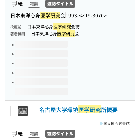
紙
雑誌
雑誌タイトル
日本東洋心身
医学研究
会
1993-
<Z19-3070>
日本東洋心身
医学研究
会誌
改題前
日本東洋心身
医学研究
会
著者標目
このタイトルの巻号
名古屋大学環境
医学研究
所概要
国立国会図書館
紙
雑誌
雑誌タイトル