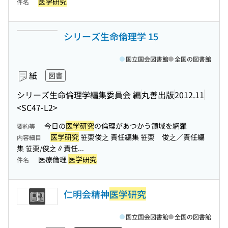
医学研究
件名
シリーズ生命倫理学 15
国立国会図書館
全国の図書館
紙
図書
シリーズ生命倫理学編集委員会 編
丸善出版
2012.11
<SC47-L2>
今日の
医学研究
の倫理があつかう領域を網羅
要約等
医学研究
笹栗俊之 責任編集 笹栗 俊之／責任編
内容細目
集 笹栗/俊之∥責任...
医療倫理
医学研究
件名
仁明会精神
医学研究
国立国会図書館
全国の図書館