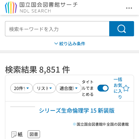
メニ
本文へ移動
検索
絞り込み条件
検索結果 8,851 件
一括
タイト
お気
ルでま
に入
とめる
り
シリーズ生命倫理学 15 新装版
国立国会図書館
全国の図書館
紙
図書