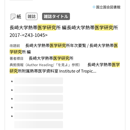
国立国会図書館
紙
雑誌
雑誌タイトル
長崎大学熱帯
医学研究
所 編
長崎大学熱帯
医学研究
所
2017-
<Z43-1045>
長崎大学熱帯
医学研究
所年次要覧 / 長崎大学熱帯
医
改題前
学研究
所 編
長崎大学熱帯
医学研究
所
著者標目
長崎大学熱帯
医学
典拠情報（Author Heading/「を見よ」参照）
研究
所附属熱帯医学資料室 Institute of Tropic...
このタイトルの巻号