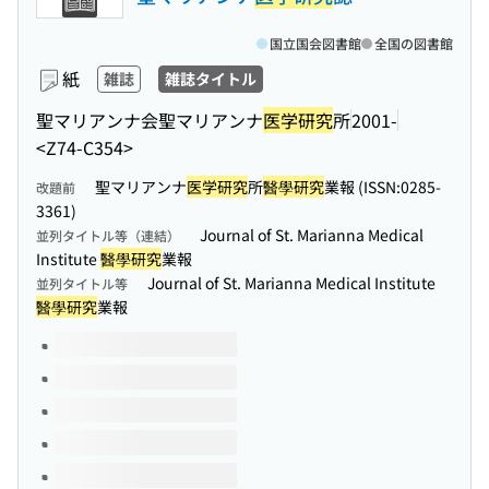
国立国会図書館
全国の図書館
紙
雑誌
雑誌タイトル
聖マリアンナ会聖マリアンナ
医学研究
所
2001-
<Z74-C354>
聖マリアンナ
医学研究
所
醫學研究
業報 (ISSN:0285-
改題前
3361)
Journal of St. Marianna Medical
並列タイトル等（連結）
Institute
醫學研究
業報
Journal of St. Marianna Medical Institute
並列タイトル等
醫學研究
業報
このタイトルの巻号