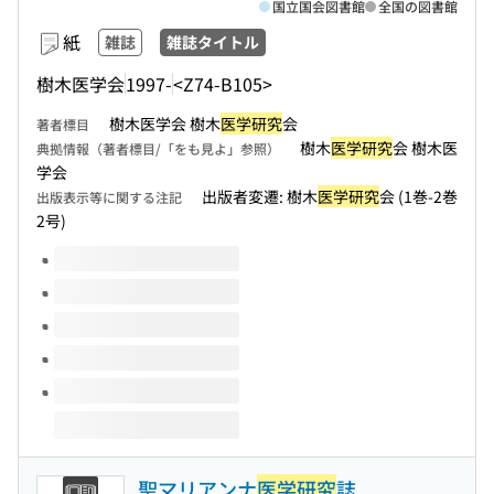
国立国会図書館
全国の図書館
紙
雑誌
雑誌タイトル
樹木医学会
1997-
<Z74-B105>
樹木医学会 樹木
医学研究
会
著者標目
樹木
医学研究
会 樹木医
典拠情報（著者標目/「をも見よ」参照）
学会
出版者変遷: 樹木
医学研究
会 (1巻-2巻
出版表示等に関する注記
2号)
このタイトルの巻号
聖マリアンナ
医学研究
誌