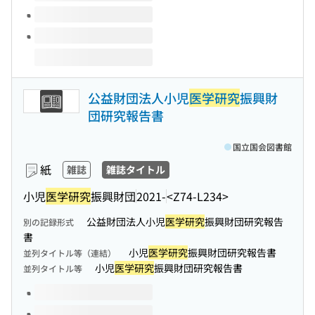
公益財団法人小児
医学研究
振興財
団研究報告書
国立国会図書館
紙
雑誌
雑誌タイトル
小児
医学研究
振興財団
2021-
<Z74-L234>
公益財団法人小児
医学研究
振興財団研究報告
別の記録形式
書
小児
医学研究
振興財団研究報告書
並列タイトル等（連結）
小児
医学研究
振興財団研究報告書
並列タイトル等
このタイトルの巻号