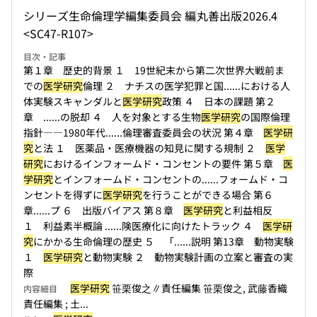
シリーズ生命倫理学編集委員会 編
丸善出版
2026.4
<SC47-R107>
目次・記事
第１章 歴史的背景 １ 19世紀末から第二次世界大戦前ま
での
医学研究
倫理 ２ ナチスの医学犯罪と国...
...における人
体実験スキャンダルと
医学研究
政策 ４ 日本の課題 第２
章 ...
...の脱却 ４ 人を対象とする生物
医学研究
の国際倫理
指針――1980年代...
...倫理審査委員会の状況 第４章
医学研
究
と法 １ 医薬品・医療機器の知見に関する規制 ２
医学
研究
におけるインフォームド・コンセントの要件 第５章
医
学研究
とインフォームド・コンセントの...
...フォームド・コ
ンセントを得ずに
医学研究
を行うことができる場合 第６
章...
...プ ６ 出版バイアス 第８章
医学研究
と利益相反
１ 利益素半概論 ...
...険医療化に向けたトラック ４
医学研
究
にかかる生命倫理の歴史 ５ 「...
...説明 第13章 動物実験
１
医学研究
と動物実験 ２ 動物実験計画の立案と審査の実
際
医学研究
笹栗俊之∥責任編集 笹栗俊之, 武藤香織
内容細目
責任編集 ; 土...