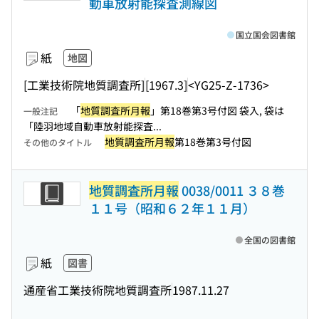
動車放射能探査測線図
国立国会図書館
紙
地図
[工業技術院地質調査所]
[1967.3]
<YG25-Z-1736>
「
地質調査所月報
」第18巻第3号付図 袋入, 袋は
一般注記
「陸羽地域自動車放射能探査...
地質調査所月報
第18巻第3号付図
その他のタイトル
地質調査所月報
0038/0011 ３８巻
１１号（昭和６２年１１月）
全国の図書館
紙
図書
通産省工業技術院地質調査所
1987.11.27