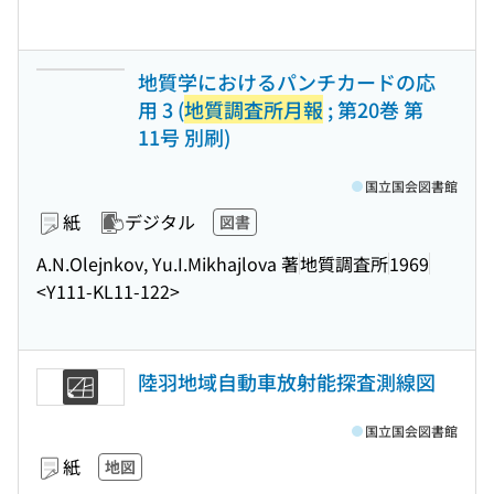
地質学におけるパンチカードの応
用 3 (
地質調査所月報
; 第20巻 第
11号 別刷)
国立国会図書館
紙
デジタル
図書
A.N.Olejnkov, Yu.I.Mikhajlova 著
地質調査所
1969
<Y111-KL11-122>
陸羽地域自動車放射能探査測線図
国立国会図書館
紙
地図