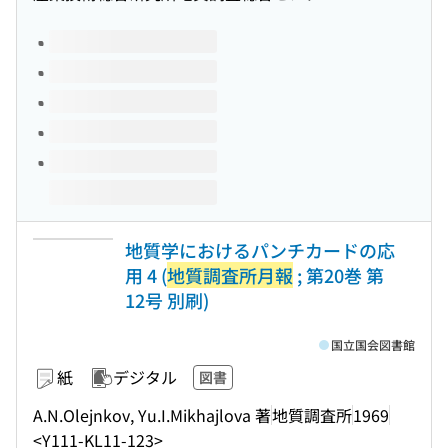
このタイトルの巻号
地質学におけるパンチカードの応
用 4 (
地質調査所月報
; 第20巻 第
12号 別刷)
国立国会図書館
紙
デジタル
図書
A.N.Olejnkov, Yu.I.Mikhajlova 著
地質調査所
1969
<Y111-KL11-123>