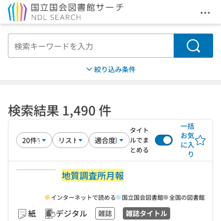
メニ
本文へ移動
検索
絞り込み条件
検索結果 1,490 件
一括
タイト
お気
ルでま
に入
とめる
り
地質調査所月報
インターネットで読める
国立国会図書館
全国の図書館
紙
デジタル
雑誌
雑誌タイトル