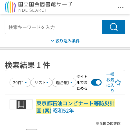
メニ
本文へ移動
検索
絞り込み条件
検索結果 1 件
一括
タイト
お気
ルでま
に入
とめる
り
東京都石油コンビナート等防災計
画 (案)
昭和52年
全国の図書館