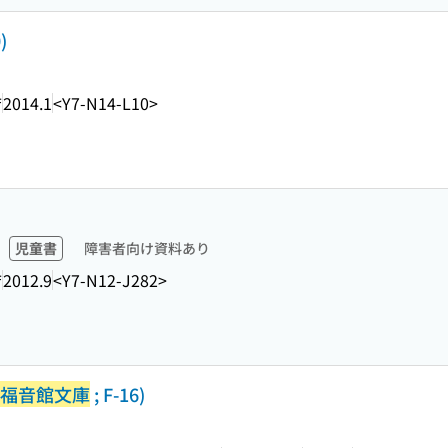
)
店
2014.1
<Y7-N14-L10>
児童書
障害者向け資料あり
店
2012.9
<Y7-N12-J282>
福音館文庫
; F-16)