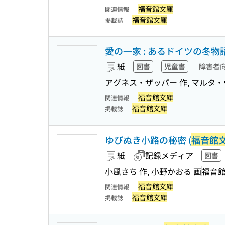
福音館文庫
関連情報
福音館文庫
掲載誌
愛の一家 : あるドイツの冬物語
紙
図書
児童書
障害者
アグネス・ザッパー 作, マルタ・
福音館文庫
関連情報
福音館文庫
掲載誌
ゆびぬき小路の秘密 (
福音館
紙
記録メディア
図書
小風さち 作, 小野かおる 画
福音
福音館文庫
関連情報
福音館文庫
掲載誌