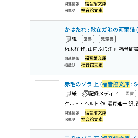
福音館文庫
関連情報
福音館文庫
掲載誌
かはたれ : 散在ガ池の河童猫 (
紙
図書
児童書
朽木祥 作, 山内ふじ江 画
福音館
福音館文庫
関連情報
福音館文庫
掲載誌
赤毛のゾラ 上 (
福音館文庫
; S
紙
記録メディア
図書
クルト・ヘルト 作, 酒寄進一 訳,
福音館文庫
関連情報
福音館文庫
掲載誌