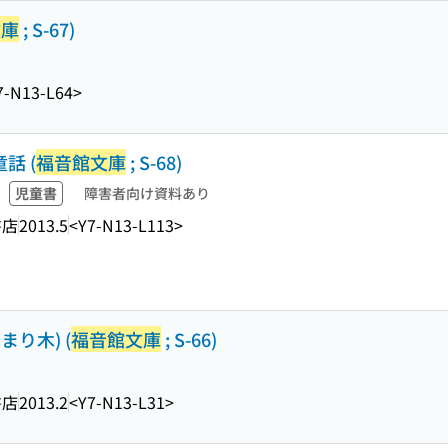
文庫
; S-67)
7-N13-L64>
話 (
福音館文庫
; S-68)
児童書
障害者向け資料あり
書店
2013.5
<Y7-N13-L113>
まり木) (
福音館文庫
; S-66)
書店
2013.2
<Y7-N13-L31>