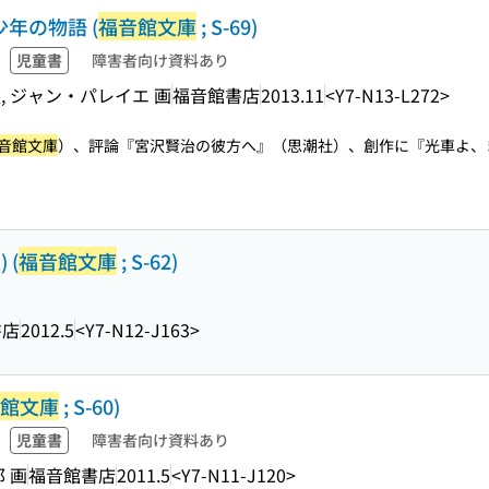
少年の物語 (
福音館文庫
; S-69)
児童書
障害者向け資料あり
, ジャン・パレイエ 画
福音館書店
2013.11
<Y7-N13-L272>
音館文庫
）、評論『宮沢賢治の彼方へ』（思潮社）、創作に『光車よ、まわ
 (
福音館文庫
; S-62)
書店
2012.5
<Y7-N12-J163>
館文庫
; S-60)
児童書
障害者向け資料あり
 画
福音館書店
2011.5
<Y7-N11-J120>