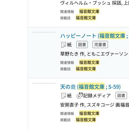
ヴィルヘルム・ブッシュ 採話, 上
福音館文庫
関連情報
福音館文庫
掲載誌
ハッピーノート (
福音館文庫
;
紙
図書
児童書
草野たき 作, ともこエヴァーソン
福音館文庫
関連情報
福音館文庫
掲載誌
天の鹿 (
福音館文庫
; S-59)
紙
記録メディア
図書
安房直子 作, スズキコージ 画
福
福音館文庫
関連情報
福音館文庫
掲載誌