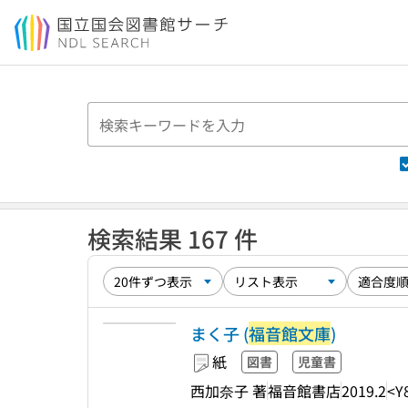
本文へ移動
検索結果 167 件
まく子 (
福音館文庫
)
紙
図書
児童書
西加奈子 著
福音館書店
2019.2
<Y