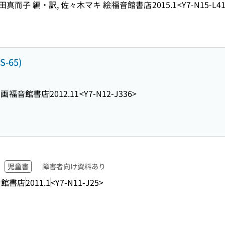
田真而子 編・訳, 佐々木マキ 絵
福音館書店
2015.1
<Y7-N15-L4
 S-65)
 画
福音館書店
2012.11
<Y7-N12-J336>
児童書
障害者向け資料あり
音館書店
2011.1
<Y7-N11-J25>