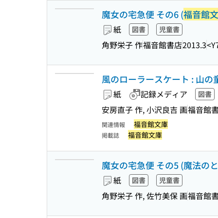
魔女の宅急便 その6 (
福音館
紙
図書
児童書
角野栄子 作
福音館書店
2013.3
<Y
風のローラースケート : 山の童
紙
記録メディア
図書
安房直子 作, 小沢良吉 画
福音館
福音館文庫
関連情報
福音館文庫
掲載誌
魔女の宅急便 その5 (魔法のと
紙
図書
児童書
角野栄子 作, 佐竹美保 画
福音館