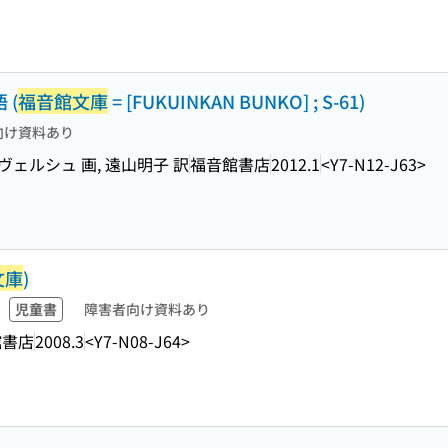
 (
福音館文庫
= [FUKUINKAN BUNKO] ; S-61)
向け資料あり
ヴェルシュ 画, 遠山明子 訳
福音館書店
2012.1
<Y7-N12-J63>
文庫
)
児童書
障害者向け資料あり
館書店
2008.3
<Y7-N08-J64>