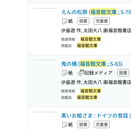
えんの松原 (
福音館文庫
; S-70
紙
図書
児童書
伊藤遊 作, 太田大八 画
福音館書
福音館文庫
関連情報
福音館文庫
掲載誌
鬼の橋 (
福音館文庫
; S-63)
紙
記録メディア
図書
伊藤遊 作, 太田大八 画
福音館書
福音館文庫
関連情報
福音館文庫
掲載誌
黒いお姫さま : ドイツの昔話 (
紙
図書
児童書