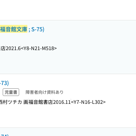
福音館文庫
; S-75)
書店
2021.6
<Y8-N21-M518>
-73)
児童書
障害者向け資料あり
 西村ツチカ 画
福音館書店
2016.11
<Y7-N16-L302>