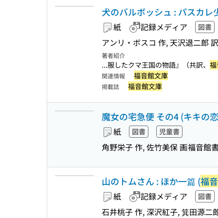
犬のバルボッシュ : パスカレ
紙
記録メディア
図書
アンリ・ボスコ 作, 天沢退二郎 訳
著者紹介
...服したクマ王国の物語』（共訳、
福
福音館文庫
関連情報
福音館文庫
掲載誌
魔女の宅急便 その4 (キキの恋)
紙
図書
児童書
角野栄子 作, 佐竹美保 画
福音館
山のトムさん : ほか一篇 (
福音
紙
記録メディア
図書
石井桃子 作, 深沢紅子, 箕田源二郎