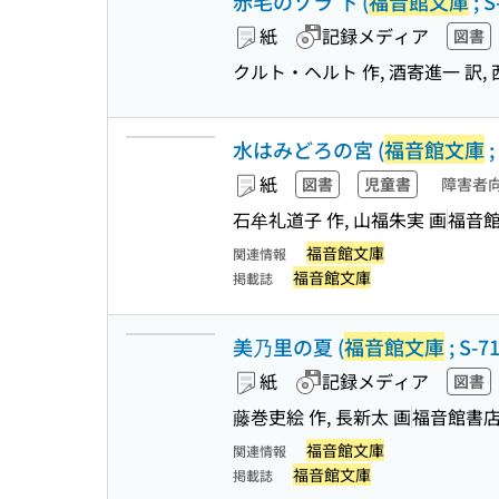
赤毛のゾラ 下 (
福音館文庫
; S
紙
記録メディア
図書
クルト・ヘルト 作, 酒寄進一 訳,
水はみどろの宮 (
福音館文庫
;
紙
図書
児童書
障害者
石牟礼道子 作, 山福朱実 画
福音
福音館文庫
関連情報
福音館文庫
掲載誌
美乃里の夏 (
福音館文庫
; S-71
紙
記録メディア
図書
藤巻吏絵 作, 長新太 画
福音館書
福音館文庫
関連情報
福音館文庫
掲載誌