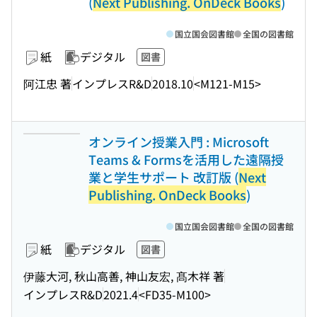
(
Next Publishing. OnDeck Books
)
国立国会図書館
全国の図書館
紙
デジタル
図書
阿江忠 著
インプレスR&D
2018.10
<M121-M15>
オンライン授業入門 : Microsoft
Teams & Formsを活用した遠隔授
業と学生サポート 改訂版 (
Next
Publishing. OnDeck Books
)
国立国会図書館
全国の図書館
紙
デジタル
図書
伊藤大河, 秋山高善, 神山友宏, 髙木祥 著
インプレスR&D
2021.4
<FD35-M100>