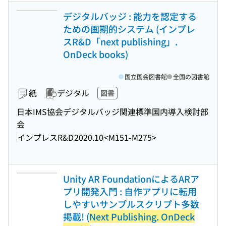
デジタルバッジ : 能力を認定する
ための画期的システム (インプレ
スR&D「next publishing」.
OnDeck books)
国立国会図書館
全国の図書館
紙
デジタル
図書
日本IMS協会デジタルバッジ関連標準国内導入検討部
会
インプレスR&D
2020.10
<M151-M275>
Unity AR FoundationによるARア
プリ開発入門 : 自作アプリに転用
しやすいサンプルスクリプト多数
掲載! (
Next Publishing. OnDeck