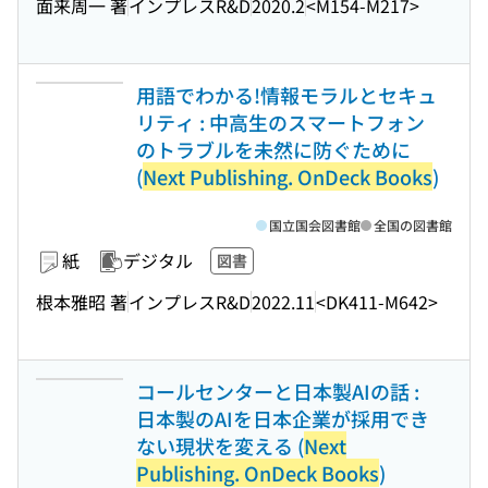
面来周一 著
インプレスR&D
2020.2
<M154-M217>
用語でわかる!情報モラルとセキュ
リティ : 中高生のスマートフォン
のトラブルを未然に防ぐために
(
Next Publishing. OnDeck Books
)
国立国会図書館
全国の図書館
紙
デジタル
図書
根本雅昭 著
インプレスR&D
2022.11
<DK411-M642>
コールセンターと日本製AIの話 :
日本製のAIを日本企業が採用でき
ない現状を変える (
Next
Publishing. OnDeck Books
)