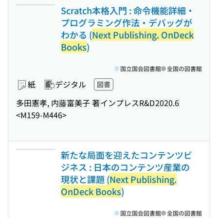
Scratch本格入門 : 命令機能詳細・
プログラミング作法・デバッグが
わかる (
Next Publishing. OnDeck
Books
)
国立国会図書館
全国の図書館
紙
デジタル
図書
多田憲孝, 内藤富美子 著
インプレスR&D
2020.6
<M159-M446>
新たな局面を迎えたコンテンツビ
ジネス : 日本のコンテンツ産業の
現状と課題 (
Next Publishing.
OnDeck Books
)
国立国会図書館
全国の図書館