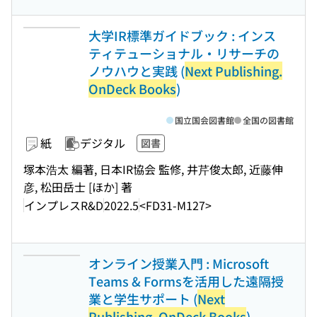
大学IR標準ガイドブック : インス
ティテューショナル・リサーチの
ノウハウと実践 (
Next Publishing.
OnDeck Books
)
国立国会図書館
全国の図書館
紙
デジタル
図書
塚本浩太 編著, 日本IR協会 監修, 井芹俊太郎, 近藤伸
彦, 松田岳士 [ほか] 著
インプレスR&D
2022.5
<FD31-M127>
オンライン授業入門 : Microsoft
Teams & Formsを活用した遠隔授
業と学生サポート (
Next
Publishing. OnDeck Books
)