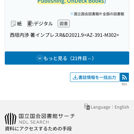
Publishing. OnDeck Books
)
国立国会図書館
全国の図書館
紙
デジタル
図書
西垣内渉 著
インプレスR&D
2021.9
<AZ-391-M302>
もっと見る（21件目～）
書誌情報を一括出力
RSS
RSS
Language：English
資料にアクセスするための手段