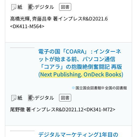
紙
デジタル
図書
高橋光輝, 齊藤昌幸 著
インプレスR&D
2021.6
<DK411-M564>
電子の国「COARA」 : インターネ
ットが始まる前、パソコン通信
「コアラ」の抱腹絶倒奮闘記 再版
(
Next Publishing. OnDeck Books
)
国立国会図書館
全国の図書館
紙
デジタル
図書
尾野徹 著
インプレスR&D
2021.12
<DK341-M72>
デジタルマーケティング1年目の