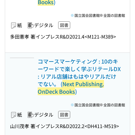
Books
)
国立国会図書館
全国の図書館
紙
デジタル
図書
多田憲孝 著
インプレスR&D
2021.4
<M121-M389>
コマースマーケティング : 10のキ
ーワードで楽しく学ぶリテールDX
: リアル店舗はもはやリアルだけ
でない。 (
Next Publishing.
OnDeck Books
)
国立国会図書館
全国の図書館
紙
デジタル
図書
山川茂孝 著
インプレスR&D
2022.2
<DH411-M519>