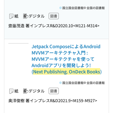
国立国会図書館
全国の図書館
紙
デジタル
図書
齋藤茂造 著
インプレスR&D
2020.10
<M121-M314>
Jetpack ComposeによるAndroid
MVVMアーキテクチャ入門 :
MVVMアーキテクチャを使って
Androidアプリを開発しよう!
(
Next Publishing. OnDeck Books
)
国立国会図書館
全国の図書館
紙
デジタル
図書
奥澤俊樹 著
インプレスR&D
2021.9
<M159-M927>