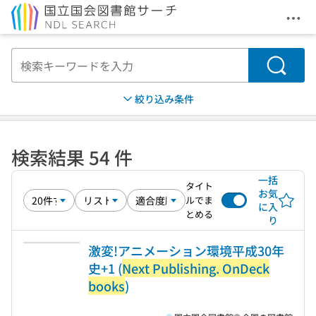
メニ
本文へ移動
検索
絞り込み条件
検索結果 54 件
一括
タイト
お気
ルでま
に入
とめる
り
激変!アニメーション環境平成30年
史+1 (
Next Publishing. OnDeck
books
)