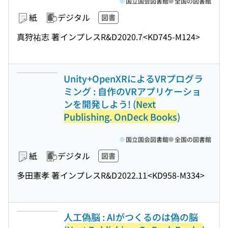
国立国会図書館
全国の図書館
紙
デジタル
図書
真狩祐志 著
インプレスR&D
2020.7
<KD745-M124>
Unity+OpenXRによるVRプログラ
ミング : 自作のVRアプリケーショ
ンを開発しよう! (
Next
Publishing. OnDeck Books
)
国立国会図書館
全国の図書館
紙
デジタル
図書
多田憲孝 著
インプレスR&D
2022.11
<KD958-M334>
人工偽脳 : AIがつくるのは偽の脳