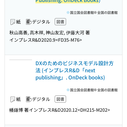
国立国会図書館
全国の図書館
紙
デジタル
図書
秋山高善, 髙木祥, 神山友宏, 伊藤大河 著
インプレスR&D
2020.9
<FD35-M76>
DXのためのビジネスモデル設計方
法 (インプレスR&D「next
publishing」. OnDeck books)
国立国会図書館
全国の図書館
紙
デジタル
図書
幡鎌博 著
インプレスR&D
2020.12
<DH215-M202>