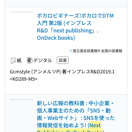
ボカロビギナーズ!ボカロでDTM
入門 第2版 (インプレス
R&D「next publishing」.
OnDeck books)
国立国会図書館
全国の図書館
紙
デジタル
図書
Gcmstyle (アンメルツP) 著
インプレスR&D
2019.1
<KD289-M5>
新しい広報の教科書 : 中小企業・
個人事業主のための「SNS・動
画・Webサイト」 : SNSを使った
情報発信を始めよう! (
Next