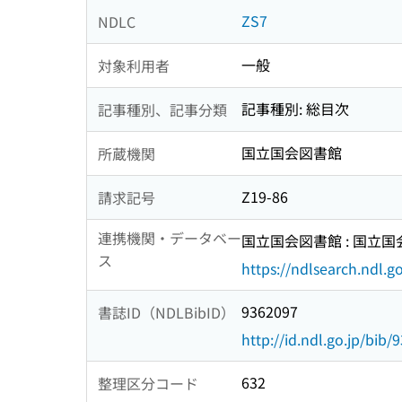
ZS7
NDLC
一般
対象利用者
記事種別: 総目次
記事種別、記事分類
国立国会図書館
所蔵機関
Z19-86
請求記号
連携機関・データベー
国立国会図書館 : 国立
ス
https://ndlsearch.ndl.go
9362097
書誌ID（NDLBibID）
http://id.ndl.go.jp/bib/
632
整理区分コード