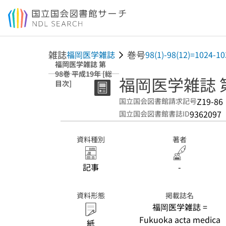
本文へ移動
雑誌
巻号
福岡医学雑誌
98(1)-98(12)=1024-10
福岡医学雑誌 第
98巻 平成19年 [総
福岡医学雑誌 第
目次]
Z19-86
国立国会図書館請求記号
9362097
国立国会図書館書誌ID
資料種別
著者
記事
-
資料形態
掲載誌名
福岡医学雑誌 =
Fukuoka acta medica
紙