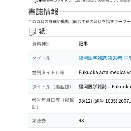
紙
遷移先のサイトで、CiNii Researchが連携してい
書誌情報
この資料の詳細や典拠（同じ主題の資料を指すキーワー
紙
記事
資料種別
福岡医学雑誌 第98巻 平成
タイトル
Fukuoka acta medica vo
並列タイトル等
福岡医学雑誌 = Fukuoka a
タイトル（掲載誌）
巻号年月日等（掲載
98(12) (通号 1035) 2007.
誌）
98
掲載巻