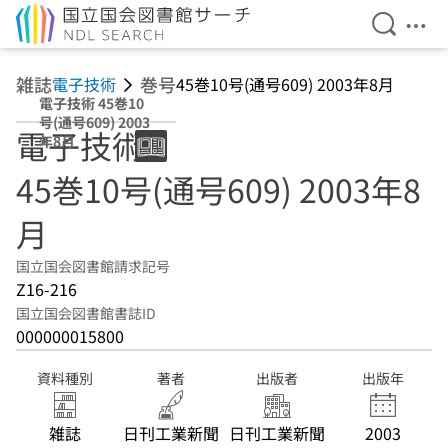
検索を開
メニ
本文へ移動
雑誌
巻号
電子技術
45巻10号(通号609) 2003年8月
電子技術 45巻10
号(通号609) 2003
電子技術
年8月
45巻10号(通号609) 2003年8
月
国立国会図書館請求記号
Z16-216
国立国会図書館書誌ID
000000015800
資料種別
著者
出版者
出版年
雑誌
日刊工業新聞
日刊工業新聞
2003