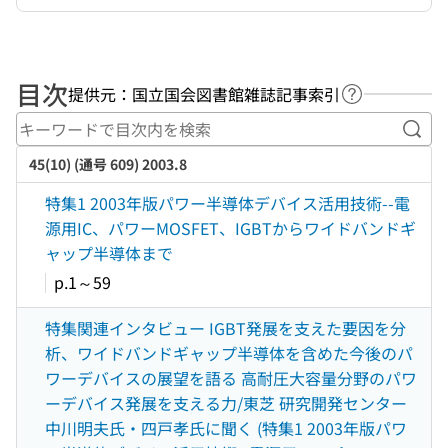
目次
提供元：国立国会図書館雑誌記事索引
ヘルプページ
キー
45(10) (通号 609) 2003.8
特集1 2003年版パワー半導体デバイス活用技術--電
源用IC、パワーMOSFET、IGBTからワイドバンドギ
ャップ半導体まで
p.1～59
特集関連インタビュー IGBT発展を支えた要因を分
析、ワイドバンドギャップ半導体を含めた今後のパ
ワーデバイスの展望を語る 高耐圧大容量分野のパワ
ーデバイス発展を支える力/東芝 研究開発センター
中川明夫氏・四戸孝氏に聞く (特集1 2003年版パワ