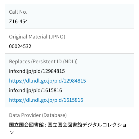
Call No.
Z16-454
Original Material (JPNO)
00024532
Replaces (Persistent ID (NDL))
info:ndljp/pid/12984815
https://dl.ndl.go.jp/pid/12984815
info:ndljp/pid/1615816
https://dl.ndl.go.jp/pid/1615816
Data Provider (Database)
国立国会図書館 : 国立国会図書館デジタルコレクショ
ン