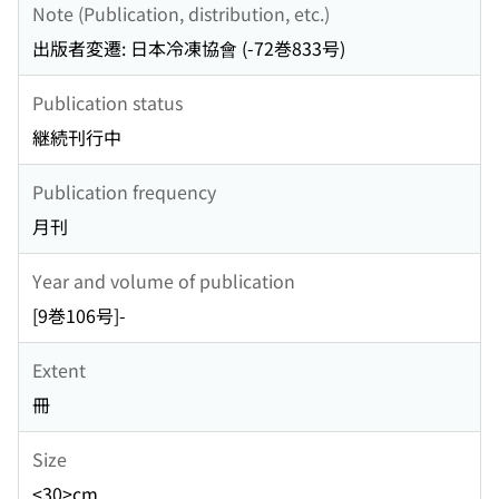
Note (Publication, distribution, etc.)
出版者変遷: 日本冷凍協會 (-72巻833号)
Publication status
継続刊行中
Publication frequency
月刊
Year and volume of publication
[9巻106号]-
Extent
冊
Size
<30>cm