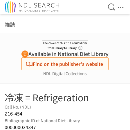
Open Se
Ope
Jump to main content
雑誌
The cover of this title could differ
Link to Help Page
from library to library.
Available in National Diet Library
Find on the publisher's website
NDL Digital Collections
冷凍 = Refrigeration
Call No. (NDL)
Z16-454
Bibliographic ID of National Diet Library
000000024347