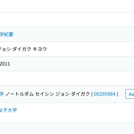
学紀要
ジョシ ダイガク キヨウ
-2011
学
ノートルダム セイシン ジョシ ダイガク
(
00295984
)
Au
心女子大学