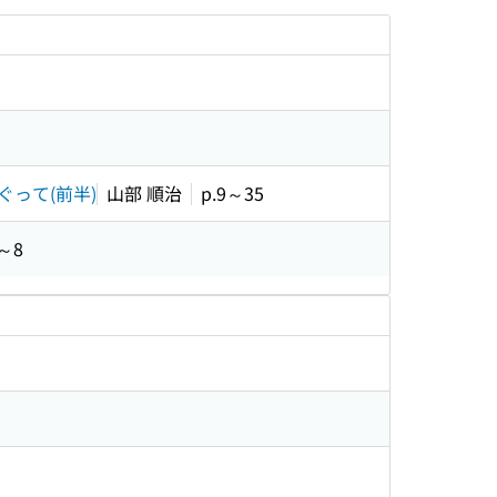
って(前半)
山部 順治
p.9～35
1～8