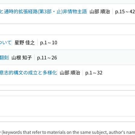
通時的拡張経路(第3部・止)非情物主語
山部 順治
p.15～42
ついて
星野 佳之
p.1～10
翻刻
山根 知子
p.11～26
意志的構文の成立と多様化
山部 順治
p.1～32
ty (keywords that refer to materials on the same subject, author's name