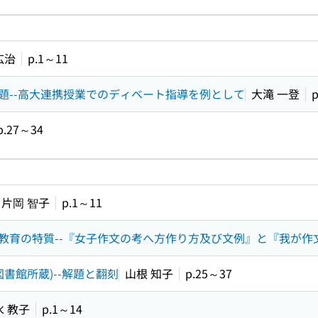
広治
p.1～11
題--高大連携授業でのディベート指導を例として
大滝 一登
p.27～34
片岡 智子
p.1～11
教育の特質--『女子作文の考へ方作り方及び文例』と『我が作
書館所蔵)--解題と翻刻
山根 知子
p.25～37
水 教子
p.1～14