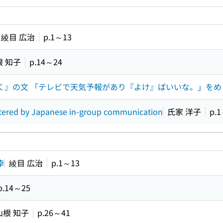
 keyword search of the table of contents
綾目 広治
p.1～13
根 知子
p.14～24
く』の文 「テレビで天気予報があり『よけ』ばいいな。」をめぐ
ostered by Japanese in-group communication
氏家 洋子
p.
幸
綾目 広治
p.1～13
p.14～25
山根 知子
p.26～41