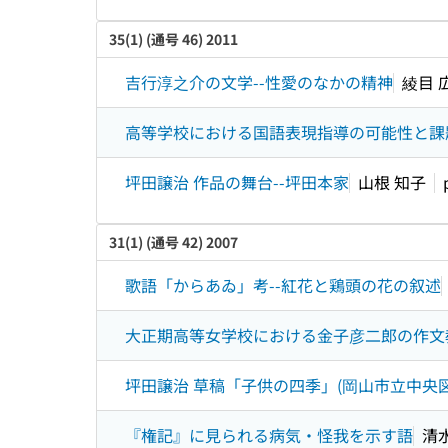
35(1) (通号 46) 2011
吉行淳之介の文学--性愛のなかの精神
綾目 
高等学校における国語表現指導の可能性と課
坪田譲治 作品の舞台--坪田本家
山根 知子
31(1) (通号 42) 2007
歌語「からあゐ」考--紅花と鶏頭の花の叙述
大正期高等女学校における金子彦二郎の作文
坪田譲治 草稿「子供の四季」(岡山市立中央図
『権記』に見られる病気・怪我を示す語
清