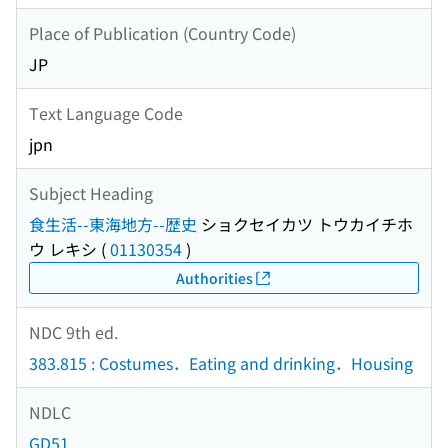
Place of Publication (Country Code)
JP
Text Language Code
jpn
Subject Heading
食生活--東海地方--歴史
ショクセイカツ トウカイチホ
ウ レキシ
(
01130354
)
Authorities
NDC 9th ed.
383.815 : Costumes．Eating and drinking．Housing
NDLC
GD51