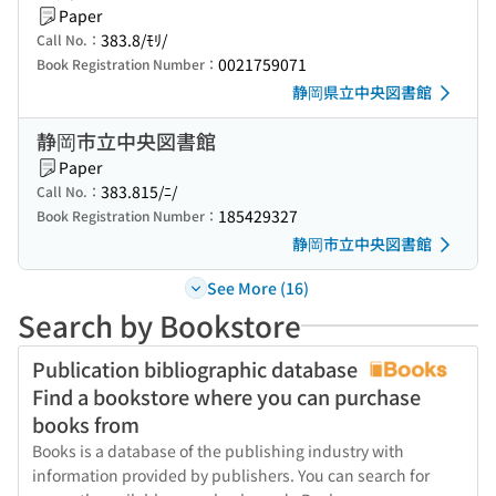
Paper
383.8/ﾓﾘ/
Call No.：
0021759071
Book Registration Number：
静岡県立中央図書館
静岡市立中央図書館
Paper
383.815/ﾆ/
Call No.：
185429327
Book Registration Number：
静岡市立中央図書館
See More (16)
Search by Bookstore
Publication bibliographic database
Find a bookstore where you can purchase
books from
Books is a database of the publishing industry with
information provided by publishers. You can search for