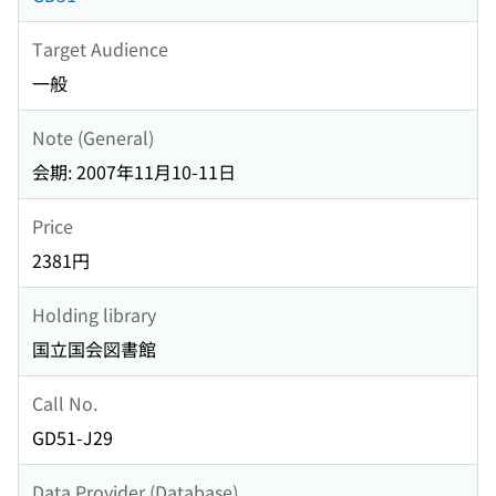
Target Audience
一般
Note (General)
会期: 2007年11月10-11日
Price
2381円
Holding library
国立国会図書館
Call No.
GD51-J29
Data Provider (Database)