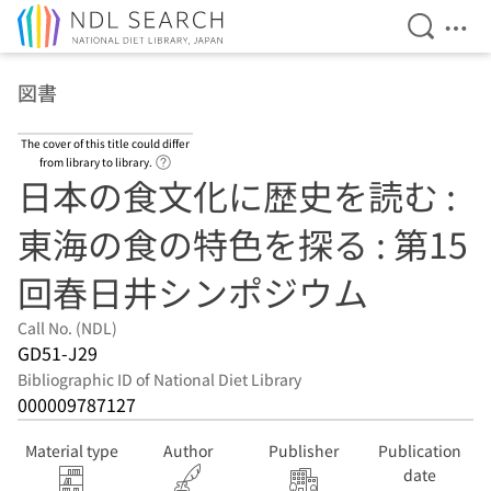
Open Se
Ope
Jump to main content
図書
The cover of this title could differ
Link to Help Page
from library to library.
日本の食文化に歴史を読む :
東海の食の特色を探る : 第15
回春日井シンポジウム
Call No. (NDL)
GD51-J29
Bibliographic ID of National Diet Library
000009787127
Material type
Author
Publisher
Publication
date