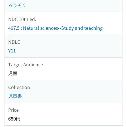
ろうそく
NDC 10th ed.
407.5 : Natural sciences--Study and teaching
NDLC
Y11
Target Audience
児童
Collection
児童書
Price
680円