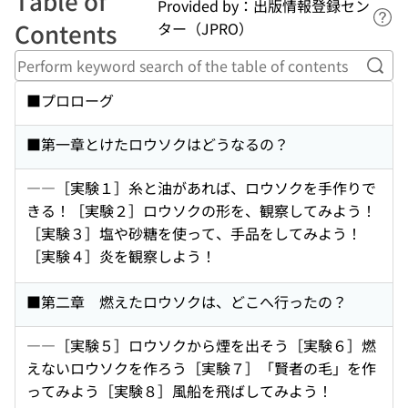
Table of
Provided by：出版情報登録セン
Lin
Contents
ター（JPRO）
Perf
■プロローグ
■第一章とけたロウソクはどうなるの？
――［実験１］糸と油があれば、ロウソクを手作りで
きる！［実験２］ロウソクの形を、観察してみよう！
［実験３］塩や砂糖を使って、手品をしてみよう！
［実験４］炎を観察しよう！
■第二章 燃えたロウソクは、どこへ行ったの？
――［実験５］ロウソクから煙を出そう［実験６］燃
えないロウソクを作ろう［実験７］「賢者の毛」を作
ってみよう［実験８］風船を飛ばしてみよう！