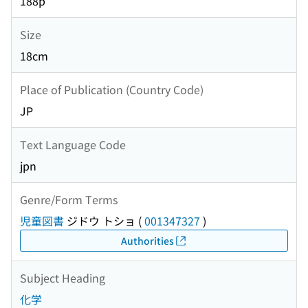
188p
Size
18cm
Place of Publication (Country Code)
JP
Text Language Code
jpn
Genre/Form Terms
児童図書
ジドウ トショ
(
001347327
)
Authorities
Subject Heading
化学