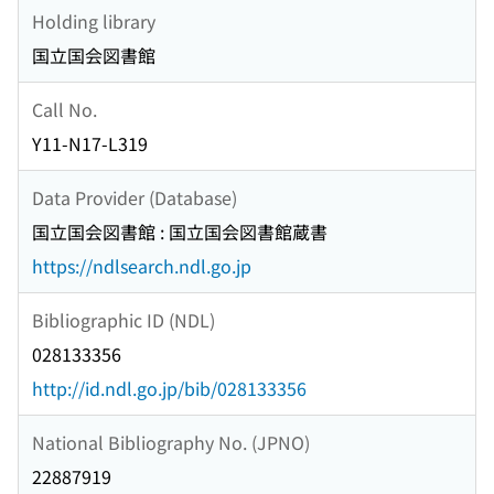
Holding library
国立国会図書館
Call No.
Y11-N17-L319
Data Provider (Database)
国立国会図書館 : 国立国会図書館蔵書
https://ndlsearch.ndl.go.jp
Bibliographic ID (NDL)
028133356
http://id.ndl.go.jp/bib/028133356
National Bibliography No. (JPNO)
22887919