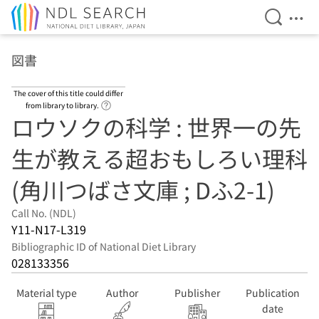
Open Se
Ope
Jump to main content
図書
The cover of this title could differ
Link to Help Page
from library to library.
ロウソクの科学 : 世界一の先
生が教える超おもしろい理科
(角川つばさ文庫 ; Dふ2-1)
Call No. (NDL)
Y11-N17-L319
Bibliographic ID of National Diet Library
028133356
Material type
Author
Publisher
Publication
date