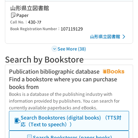
山形県立図書館
Paper
430-ﾌｱ
Call No.：
107119129
Book Registration Number：
山形県立図書館
See More (38)
Search by Bookstore
Publication bibliographic database
Find a bookstore where you can purchase
books from
Books is a database of the publishing industry with
information provided by publishers. You can search for
currently available paperbacks and eBooks.
Search Bookstores (digital books) （TTS対
応（Text to speech））
Search Bookstores (paper books)