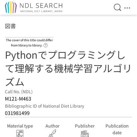
Open Se
Ope
Jump to main content
図書
The cover of this title could differ
Link to Help Page
from library to library.
Pythonでプログラミングし
て理解する機械学習アルゴリ
ズム
Call No. (NDL)
M121-M463
Bibliographic ID of National Diet Library
031981499
Material type
Author
Publisher
Publication
date