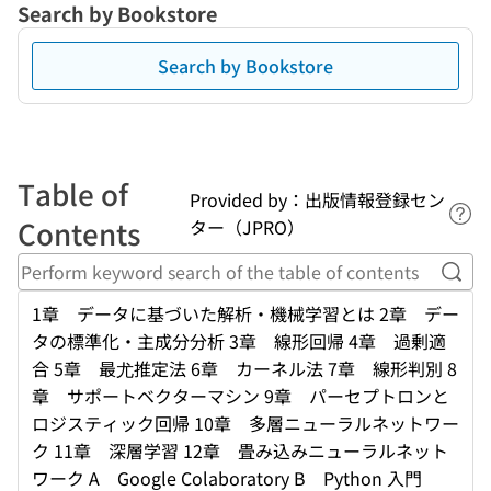
Search by Bookstore
Search by Bookstore
Table of
Provided by：出版情報登録セン
Lin
Contents
ター（JPRO）
Perf
1章 データに基づいた解析・機械学習とは 2章 デー
タの標準化・主成分分析 3章 線形回帰 4章 過剰適
合 5章 最尤推定法 6章 カーネル法 7章 線形判別 8
章 サポートベクターマシン 9章 パーセプトロンと
ロジスティック回帰 10章 多層ニューラルネットワー
ク 11章 深層学習 12章 畳み込みニューラルネット
ワーク A Google Colaboratory B Python 入門