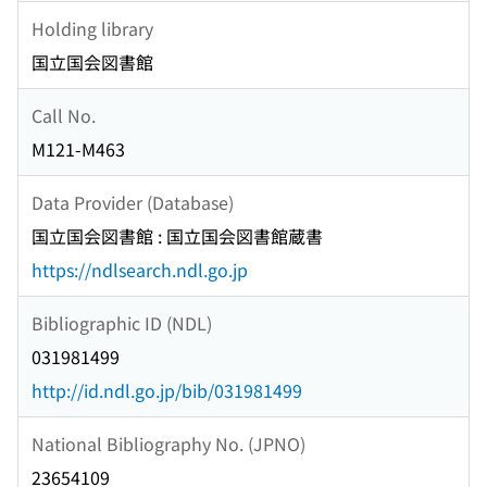
Holding library
国立国会図書館
Call No.
M121-M463
Data Provider (Database)
国立国会図書館 : 国立国会図書館蔵書
https://ndlsearch.ndl.go.jp
Bibliographic ID (NDL)
031981499
http://id.ndl.go.jp/bib/031981499
National Bibliography No. (JPNO)
23654109