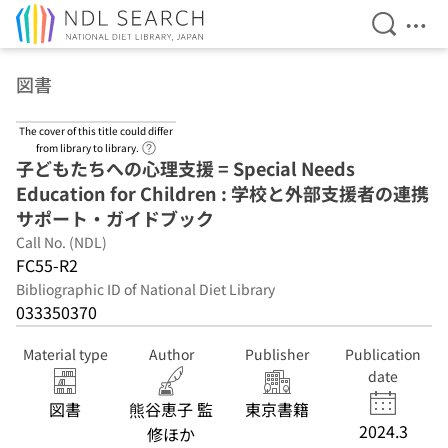
Open Se
Ope
Jump to main content
図書
The cover of this title could differ
Link to Help Page
from library to library.
子どもたちへの心理支援 = Special Needs
Education for Children : 学校と外部支援者の連携
サポート・ガイドブック
Call No. (NDL)
FC55-R2
Bibliographic ID of National Diet Library
033350370
Material type
Author
Publisher
Publication
date
図書
熊谷恵子 監
東京書籍
2024.3
修ほか