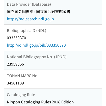
Data Provider (Database)
国立国会図書館 : 国立国会図書館蔵書
https://ndlsearch.ndl.go.jp
Bibliographic ID (NDL)
033350370
http://id.ndl.go.jp/bib/033350370
National Bibliography No. (JPNO)
23959366
TOHAN MARC No.
34581139
Cataloging Rule
Nippon Cataloging Rules 2018 Edition