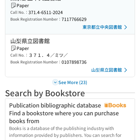
Paper
371.4-6511-2024
Call No.：
7117766629
Book Registration Number：
東京都立中央図書館
山梨県立図書館
Paper
３７１．４／ミツ／
Call No.：
0107898736
Book Registration Number：
山梨県立図書館
See More (23)
Search by Bookstore
Publication bibliographic database
Find a bookstore where you can purchase
books from
Books is a database of the publishing industry with
information provided by publishers. You can search for