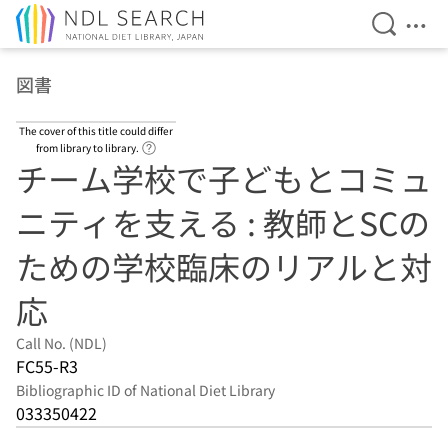
Open Se
Ope
Jump to main content
図書
The cover of this title could differ
Link to Help Page
from library to library.
チーム学校で子どもとコミュ
ニティを支える : 教師とSCの
ための学校臨床のリアルと対
応
Call No. (NDL)
FC55-R3
Bibliographic ID of National Diet Library
033350422