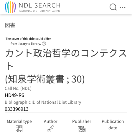
Open Se
Ope
Jump to main content
図書
The cover of this title could differ
Link to Help Page
from library to library.
カント政治哲学のコンテクス
ト
(知泉学術叢書 ; 30)
Call No. (NDL)
HD49-R6
Bibliographic ID of National Diet Library
033396913
Material type
Author
Publisher
Publication
date