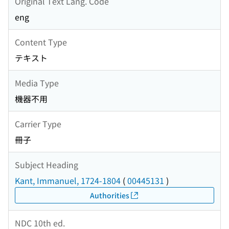
Original Text Lang. Code
eng
Content Type
テキスト
Media Type
機器不用
Carrier Type
冊子
Subject Heading
Kant, Immanuel, 1724-1804
(
00445131
)
Authorities
NDC 10th ed.