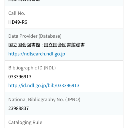
Call No.
HD49-R6
Data Provider (Database)
国立国会図書館 : 国立国会図書館蔵書
https://ndlsearch.ndl.go.jp
Bibliographic ID (NDL)
033396913
http://id.ndl.go.jp/bib/033396913
National Bibliography No. (JPNO)
23988837
Cataloging Rule