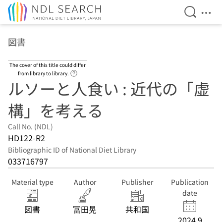
Open Se
Ope
Jump to main content
図書
The cover of this title could differ
Link to Help Page
from library to library.
ルソーと人食い : 近代の「虚
構」を考える
Call No. (NDL)
HD122-R2
Bibliographic ID of National Diet Library
033716797
Material type
Author
Publisher
Publication
date
図書
冨田晃
共和国
2024.9