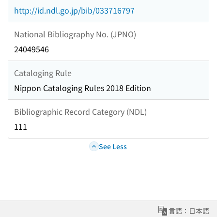
http://id.ndl.go.jp/bib/033716797
National Bibliography No. (JPNO)
24049546
Cataloging Rule
Nippon Cataloging Rules 2018 Edition
Bibliographic Record Category (NDL)
111
See Less
言語：日本語