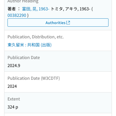
Author Heading
著者 ：
富田, 晃, 1963-
トミタ, アキラ, 1963-
(
00382290
)
Authorities
Publication, Distribution, etc.
東久留米 : 共和国 (出版)
Publication Date
2024.9
Publication Date (W3CDTF)
2024
Extent
324 p