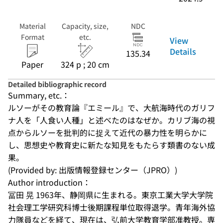
Material
Capacity, size,
NDC
Format
etc.
View
Details
135.34
Paper
324 p ; 20 cm
Detailed bibliographic record
Summary, etc.：
ルソーがその教育論『エミール』で、大航海時代のガリフ
ナ人を「人食い人種」と述べたのはなぜか。カリブ海の視
点からルソーを批判的に捉えて近代の暴力性を明らかに
し、思想史や教育史に新たな知見をもたらす類書のない成
果。
(Provided by: 出版情報登録センター（JPRO）)
Author introduction：
冨田 晃 1963年、静岡県に生まれる。東京工業大学大学院
社会理工学研究科博士後期課程単位取得退学。青年海外協
力隊員などを経て、現在は、弘前大学教育学部准教授。専