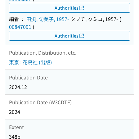
Authorities
編者 ：
田渕, 句美子, 1957-
タブチ, クミコ, 1957-
(
00847091
)
Authorities
Publication, Distribution, etc.
東京 : 花鳥社 (出版)
Publication Date
2024.12
Publication Date (W3CDTF)
2024
Extent
348p