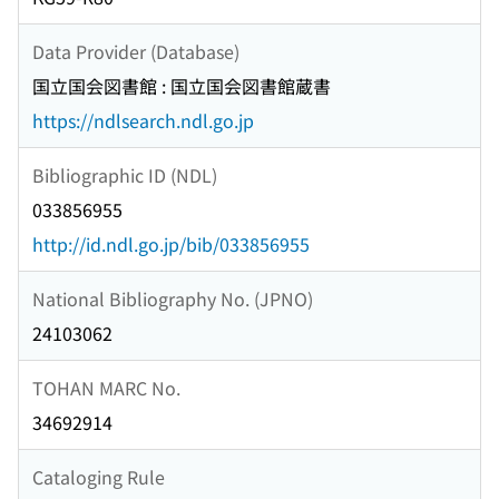
Data Provider (Database)
国立国会図書館 : 国立国会図書館蔵書
https://ndlsearch.ndl.go.jp
Bibliographic ID (NDL)
033856955
http://id.ndl.go.jp/bib/033856955
National Bibliography No. (JPNO)
24103062
TOHAN MARC No.
34692914
Cataloging Rule