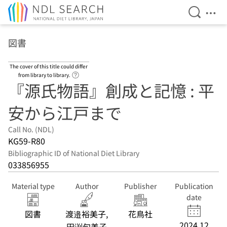
Open Se
Ope
Jump to main content
図書
The cover of this title could differ
Link to Help Page
from library to library.
『源氏物語』創成と記憶 : 平
安から江戸まで
Call No. (NDL)
KG59-R80
Bibliographic ID of National Diet Library
033856955
Material type
Author
Publisher
Publication
date
図書
渡邉裕美子,
花鳥社
2024.12
田渕句美子