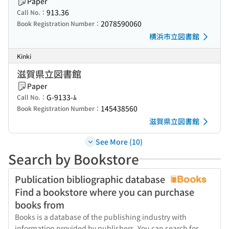
Paper
913.36
Call No.：
2078590060
Book Registration Number：
横浜市立図書館
Kinki
滋賀県立図書館
Paper
G-9133-ﾑ
Call No.：
145438560
Book Registration Number：
滋賀県立図書館
See More (10)
Search by Bookstore
Publication bibliographic database
Find a bookstore where you can purchase
books from
Books is a database of the publishing industry with
information provided by publishers. You can search for