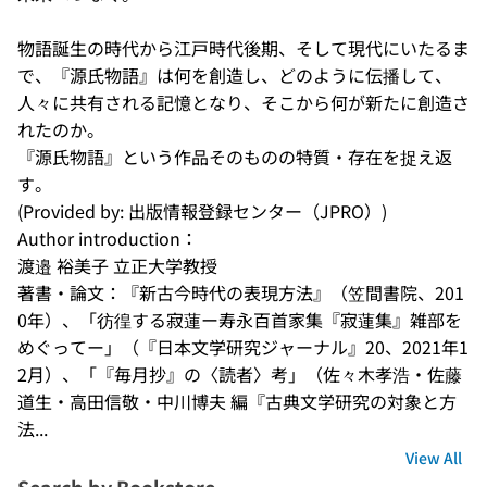
物語誕生の時代から江戸時代後期、そして現代にいたるま
で、『源氏物語』は何を創造し、どのように伝播して、
人々に共有される記憶となり、そこから何が新たに創造さ
れたのか。

『源氏物語』という作品そのものの特質・存在を捉え返
す。
(Provided by: 出版情報登録センター（JPRO）)
Author introduction：
渡邉 裕美子 立正大学教授 

著書・論文：『新古今時代の表現方法』（笠間書院、201
0年）、「彷徨する寂蓮ー寿永百首家集『寂蓮集』雑部を
めぐってー」（『日本文学研究ジャーナル』20、2021年1
2月）、「『毎月抄』の〈読者〉考」（佐々木孝浩・佐藤
道生・高田信敬・中川博夫 編『古典文学研究の対象と方
法...
View All