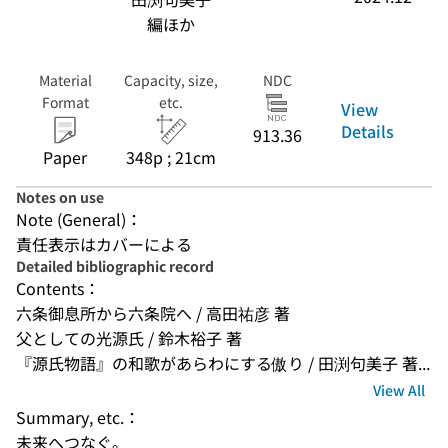
編ほか
Material
Capacity, size,
NDC
Format
etc.
View
Details
913.36
Paper
348p ; 21cm
Notes on use
Note (General)：
責任表示はカバーによる
Detailed bibliographic record
Contents：
六条御息所から六条院へ / 高田祐彦 著
父としての光源氏 / 鈴木裕子 著
『源氏物語』の和歌があらわにする傲り / 田渕句美子 著...
View All
Summary, etc.：
未来へつなぐ。
