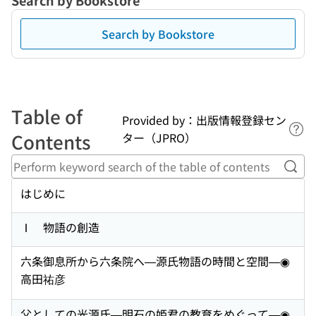
Search by Bookstore
Search by Bookstore
Table of
Provided by：出版情報登録セン
Lin
Contents
ター（JPRO）
Perf
はじめに
Ⅰ 物語の創造
六条御息所から六条院へ—源氏物語の時間と空間—◉
高田祐彦
父としての光源氏—明石の姫君の教育をめぐって—◉