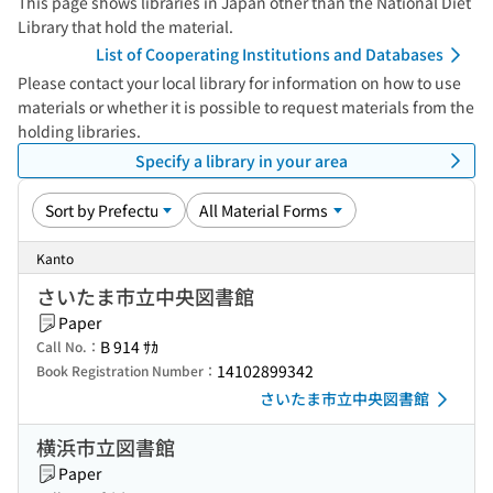
This page shows libraries in Japan other than the National Diet
Library that hold the material.
List of Cooperating Institutions and Databases
Please contact your local library for information on how to use
materials or whether it is possible to request materials from the
holding libraries.
Specify a library in your area
Kanto
さいたま市立中央図書館
Paper
B 914 ｻｶ
Call No.：
14102899342
Book Registration Number：
さいたま市立中央図書館
横浜市立図書館
Paper