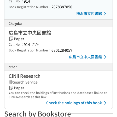
914
Call No.：
2078387850
Book Registration Number：
横浜市立図書館
Chugoku
広島市立中央図書館
Paper
914-さか
Call No.：
680128405Y
Book Registration Number：
広島市立中央図書館
other
CiNii Research
Search Service
Paper
You can check the holdings of institutions and databases linked to
CiNii Research at this link.
Check the holdings of this book
Search by Bookstore