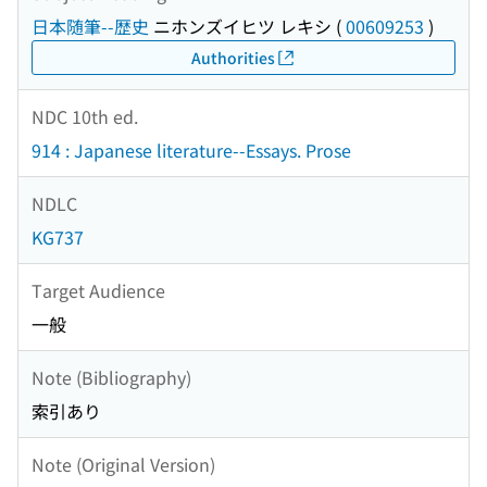
日本随筆--歴史
ニホンズイヒツ レキシ
(
00609253
)
Authorities
NDC 10th ed.
914 : Japanese literature--Essays. Prose
NDLC
KG737
Target Audience
一般
Note (Bibliography)
索引あり
Note (Original Version)