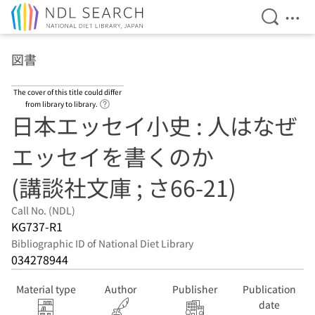
Open Se
Ope
Jump to main content
図書
The cover of this title could differ
Link to Help Page
from library to library.
日本エッセイ小史 : 人はなぜ
エッセイを書くのか
(講談社文庫 ; さ66-21)
Call No. (NDL)
KG737-R1
Bibliographic ID of National Diet Library
034278944
Material type
Author
Publisher
Publication
date