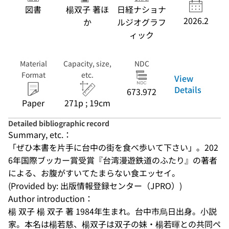
図書
楊双子 著ほ
日経ナショナ
2026.2
か
ルジオグラフ
ィック
Material
Capacity, size,
NDC
Format
etc.
View
Details
673.972
Paper
271p ; 19cm
Detailed bibliographic record
Summary, etc.：
「ぜひ本書を片手に台中の街を食べ歩いて下さい」。202
6年国際ブッカー賞受賞『台湾漫遊鉄道のふたり』の著者
による、お腹がすいてたまらない食エッセイ。
(Provided by: 出版情報登録センター（JPRO）)
Author introduction：
楊 双子 楊 双子 著 1984年生まれ。台中市烏日出身。小説
家。本名は楊若慈、楊双子は双子の妹・楊若暉との共同ペ