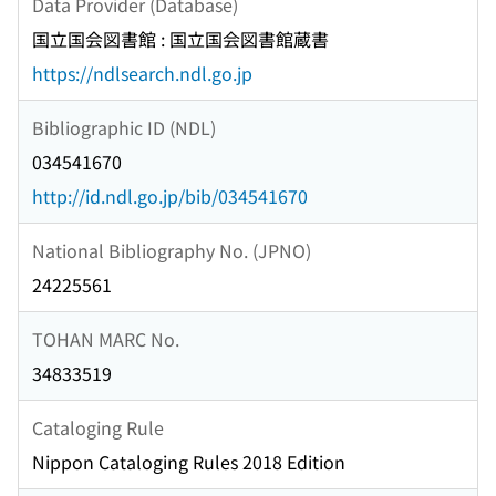
Data Provider (Database)
国立国会図書館 : 国立国会図書館蔵書
https://ndlsearch.ndl.go.jp
Bibliographic ID (NDL)
034541670
http://id.ndl.go.jp/bib/034541670
National Bibliography No. (JPNO)
24225561
TOHAN MARC No.
34833519
Cataloging Rule
Nippon Cataloging Rules 2018 Edition