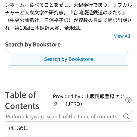
ンネーム。食べることを愛し、火鍋奉行であり、サブカル
チャーと大衆文学の研究家。『台湾漫遊鉄道のふたり』
（中央公論新社、三浦裕子訳）が複数の言語で翻訳出版さ
れ、第10回日本翻訳大賞、全米図...
View All
Search by Bookstore
Search by Bookstore
Table of
Provided by：出版情報登録セン
Lin
Contents
ター（JPRO）
Perf
はじめに