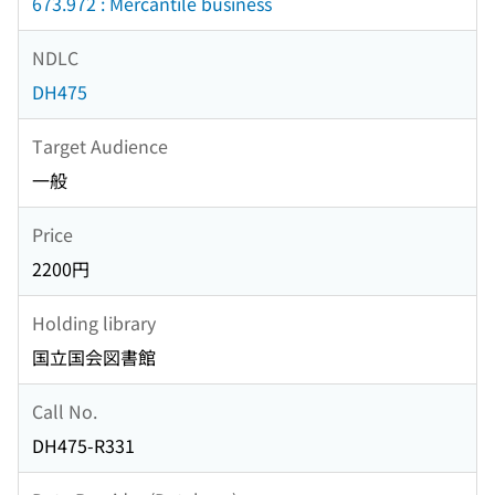
673.972 : Mercantile business
NDLC
DH475
Target Audience
一般
Price
2200円
Holding library
国立国会図書館
Call No.
DH475-R331