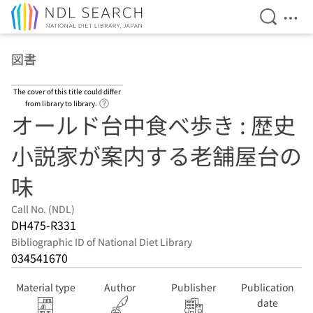
Open Se
Ope
Jump to main content
図書
The cover of this title could differ
Link to Help Page
from library to library.
オールド台中食べ歩き : 歴史
小説家が案内する老舗屋台の
味
Call No. (NDL)
DH475-R331
Bibliographic ID of National Diet Library
034541670
Material type
Author
Publisher
Publication
date