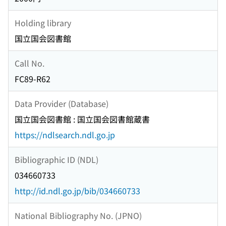
Holding library
国立国会図書館
Call No.
FC89-R62
Data Provider (Database)
国立国会図書館 : 国立国会図書館蔵書
https://ndlsearch.ndl.go.jp
Bibliographic ID (NDL)
034660733
http://id.ndl.go.jp/bib/034660733
National Bibliography No. (JPNO)