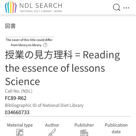
Open Se
Ope
Jump to main content
図書
The cover of this title could differ
Link to Help Page
from library to library.
授業の見方理科 = Reading
the essence of lessons
Science
Call No. (NDL)
FC89-R62
Bibliographic ID of National Diet Library
034660733
Material type
Author
Publisher
Publication
date