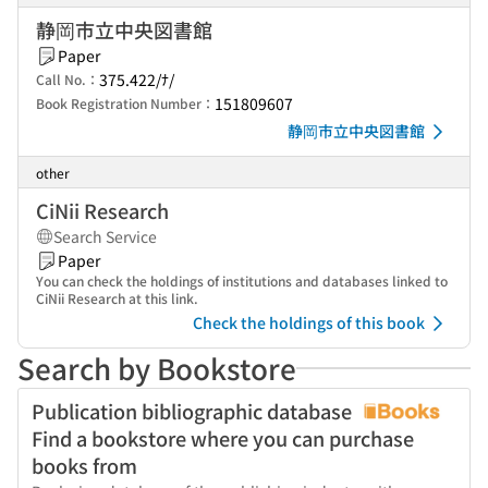
静岡市立中央図書館
Paper
375.422/ﾅ/
Call No.：
151809607
Book Registration Number：
静岡市立中央図書館
other
CiNii Research
Search Service
Paper
You can check the holdings of institutions and databases linked to
CiNii Research at this link.
Check the holdings of this book
Search by Bookstore
Publication bibliographic database
Find a bookstore where you can purchase
books from