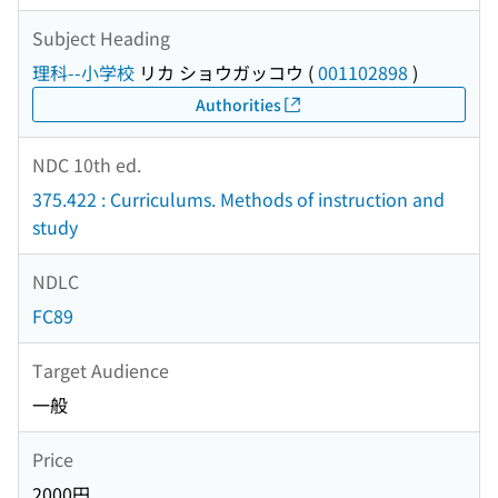
Subject Heading
理科--小学校
リカ ショウガッコウ
(
001102898
)
Authorities
NDC 10th ed.
375.422 : Curriculums. Methods of instruction and
study
NDLC
FC89
Target Audience
一般
Price
2000円