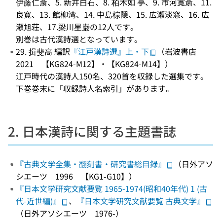
伊藤仁斎、5. 新井白石、8. 柏木如 亭、9. 市河寛斎、11.
良寛、13. 館柳湾、14. 中島棕隠、15. 広瀬淡窓、16. 広
瀬旭荘、17.梁川星巌の12人です。
別巻は古代漢詩選となっています。
29. 揖斐高 編訳
『江戸漢詩選』上・下
（岩波書店
2021 【KG824-M12】・【KG824-M14】）
江戸時代の漢詩人150名、320首を収録した選集です。
下巻巻末に「収録詩人名索引」があります。
2. 日本漢詩に関する主題書誌
『古典文学全集・翻刻書・研究書総目録』
（日外アソ
シエーツ 1996 【KG1-G10】）
『日本文学研究文献要覧 1965-1974(昭和40年代) 1 (古
代-近世編)』
、
『日本文学研究文献要覧 古典文学』
（日外アソシエーツ 1976-）