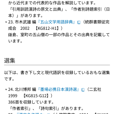
から近代までの代表的な作品を解説しています。
「引用訓読漢詩の原文と出典」、「作者別詩題索引（日
本）」があります。
23. 市木武雄 編
『五山文学用語辞典』
（続群書類従完
成会 2002 【KG812-H1】）
鎌倉、室町の五山僧の一部の作品とその出典を記載して
います。
選集
以下は、書き下し文と現代語訳を収録しているおもな選集
です。
24. 北川博邦 編
『墨場必携日本漢詩選』
（二玄社
1999 【KG815-G12】）
386首を収録しています。
「作者索引」、「詩句索引」があります。