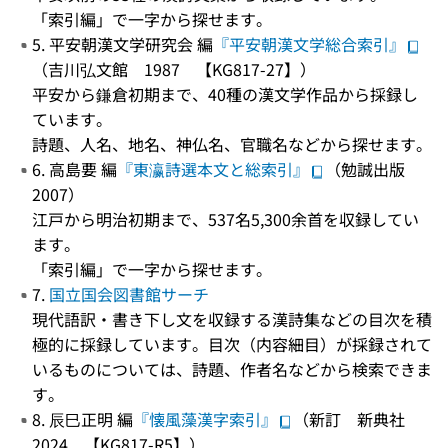
「索引編」で一字から探せます。
5. 平安朝漢文学研究会 編
『平安朝漢文学総合索引』
（吉川弘文館 1987 【KG817-27】）
平安から鎌倉初期まで、40種の漢文学作品から採録し
ています。
詩題、人名、地名、神仏名、官職名などから探せます。
6. 高島要 編
『東瀛詩選本文と総索引』
（勉誠出版
2007）
江戸から明治初期まで、537名5,300余首を収録してい
ます。
「索引編」で一字から探せます。
7.
国立国会図書館サーチ
現代語訳・書き下し文を収録する漢詩集などの目次を積
極的に採録しています。目次（内容細目）が採録されて
いるものについては、詩題、作者名などから検索できま
す。
8. 辰巳正明 編
『懐風藻漢字索引』
（新訂 新典社
2024 【KG817-R5】）