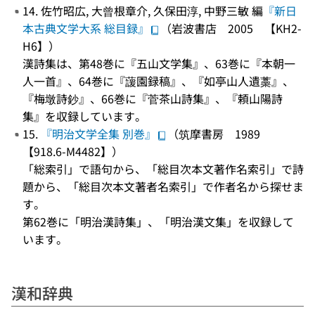
14. 佐竹昭広, 大曾根章介, 久保田淳, 中野三敏 編
『新日
本古典文学大系 総目録』
（岩波書店 2005 【KH2-
H6】）
漢詩集は、第48巻に『五山文学集』、63巻に『本朝一
人一首』、64巻に『蘐園録稿』、『如亭山人遺藁』、
『梅墩詩鈔』、66巻に『菅茶山詩集』、『頼山陽詩
集』を収録しています。
15.
『明治文学全集 別巻』
（筑摩書房 1989
【918.6-M4482】）
「総索引」で語句から、「総目次本文著作名索引」で詩
題から、「総目次本文著者名索引」で作者名から探せま
す。
第62巻に「明治漢詩集」、「明治漢文集」を収録して
います。
漢和辞典