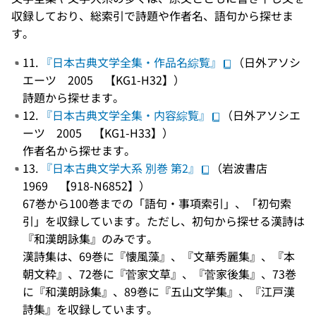
収録しており、総索引で詩題や作者名、語句から探せま
す。
11.
『日本古典文学全集・作品名綜覧』
（日外アソシ
エーツ 2005 【KG1-H32】）
詩題から探せます。
12.
『日本古典文学全集・内容綜覧』
（日外アソシエ
ーツ 2005 【KG1-H33】）
作者名から探せます。
13.
『日本古典文学大系 別巻 第2』
（岩波書店
1969 【918-N6852】）
67巻から100巻までの「語句・事項索引」、「初句索
引」を収録しています。ただし、初句から探せる漢詩は
『和漢朗詠集』のみです。
漢詩集は、69巻に『懐風藻』、『文華秀麗集』、『本
朝文粋』、72巻に『菅家文草』、『菅家後集』、73巻
に『和漢朗詠集』、89巻に『五山文学集』、『江戸漢
詩集』を収録しています。