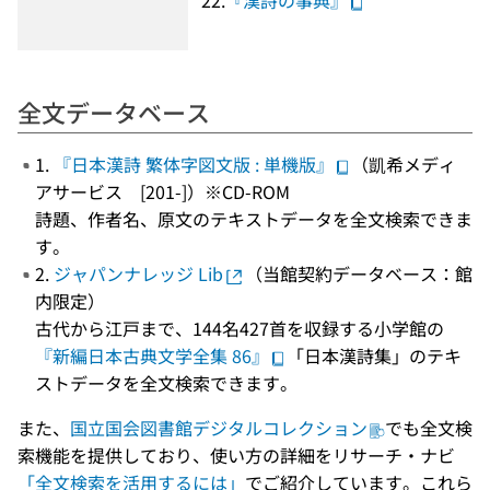
22.
『漢詩の事典』
全文データベース
1.
『日本漢詩 繁体字図文版 : 単機版』
（凱希メディ
アサービス [201-]）※CD-ROM
詩題、作者名、原文のテキストデータを全文検索できま
す。
2.
ジャパンナレッジ Lib
（当館契約データベース：館
内限定）
古代から江戸まで、144名427首を収録する小学館の
『新編日本古典文学全集 86』
「日本漢詩集」のテキ
ストデータを全文検索できます。
また、
国立国会図書館デジタルコレクション
でも全文検
索機能を提供しており、使い方の詳細をリサーチ・ナビ
「全文検索を活用するには」
でご紹介しています。これら