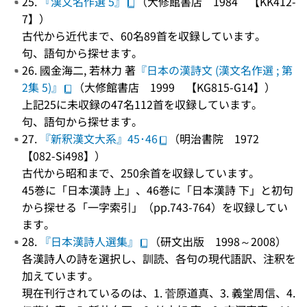
25.
『漢文名作選 5』
（大修館書店 1984 【KK412-
7】）
古代から近代まで、60名89首を収録しています。
句、語句から探せます。
26. 國金海二, 若林力 著
『日本の漢詩文 (漢文名作選 ; 第
2集 5)』
（大修館書店 1999 【KG815-G14】）
上記25に未収録の47名112首を収録しています。
句、語句から探せます。
27.
『新釈漢文大系』45･46
（明治書院 1972
【082-Si498】）
古代から昭和まで、250余首を収録しています。
45巻に「日本漢詩 上」、46巻に「日本漢詩 下」と初句
から探せる「一字索引」（pp.743-764）を収録してい
ます。
28.
『日本漢詩人選集』
（研文出版 1998～2008）
各漢詩人の詩を選択し、訓読、各句の現代語訳、注釈を
加えています。
現在刊行されているのは、1. 菅原道真、3. 義堂周信、4.