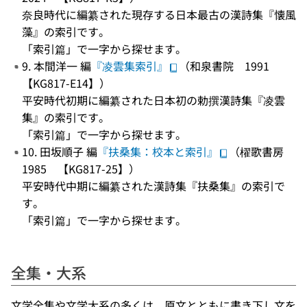
奈良時代に編纂された現存する日本最古の漢詩集『懐風
藻』の索引です。
「索引篇」で一字から探せます。
9. 本間洋一 編
『凌雲集索引』
（和泉書院 1991
【KG817-E14】）
平安時代初期に編纂された日本初の勅撰漢詩集『凌雲
集』の索引です。
「索引篇」で一字から探せます。
10. 田坂順子 編
『扶桑集：校本と索引』
（櫂歌書房
1985 【KG817-25】）
平安時代中期に編纂された漢詩集『扶桑集』の索引で
す。
「索引篇」で一字から探せます。
全集・大系
文学全集や文学大系の多くは、原文とともに書き下し文を