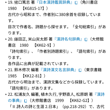
19. 猪口篤志 著
『日本漢詩鑑賞辞典』
（角川書店
1980 【KG815-17】）
古代から昭和まで、作者別に380余首を収録していま
す。
目次で作者名、詩題から探せます。「全句総索引」があ
ります。
20. 鎌田正, 米山寅太郎 著
『漢詩名句辞典』
（大修館
書店 1980 【KK62-9】）
「詩句索引」、「作者別詩題索引」、「語句索引」があ
ります。
各作品に出典が記載されています。
21. 鈴木修次 編著
『漢詩漢文名言辞典』
（東京書籍
1985 【KK12-81】）
古代から明治まで、漢詩文集などから採録しています。
「語句索引」があります。
22. 松浦友久 編著, 植木久行, 宇野直人, 松原朗 著
『漢詩
の事典』
（大修館書店 1999 【KK62-G2】）
「Ⅱ.詩人の詩と生涯 2.日本」（pp.218-292）で、古代