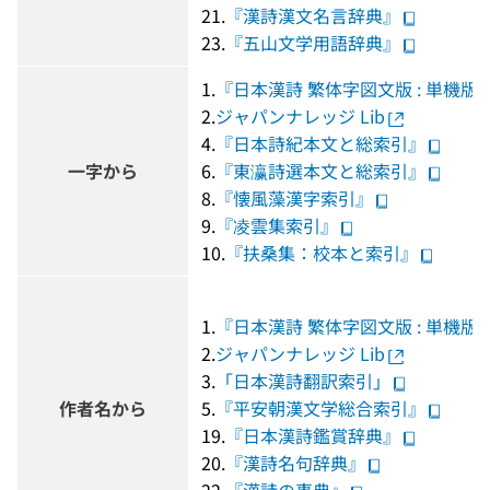
21.
『漢詩漢文名言辞典』
23.
『五山文学用語辞典』
1.
『日本漢詩 繁体字図文版 : 単機版
2.
ジャパンナレッジ Lib
4.
『日本詩紀本文と総索引』
一字から
6.
『東瀛詩選本文と総索引』
8.
『懐風藻漢字索引』
9.
『凌雲集索引』
10.
『扶桑集：校本と索引』
1.
『日本漢詩 繁体字図文版 : 単機版
2.
ジャパンナレッジ Lib
3.
「日本漢詩翻訳索引」
作者名から
5.
『平安朝漢文学総合索引』
19.
『日本漢詩鑑賞辞典』
20.
『漢詩名句辞典』