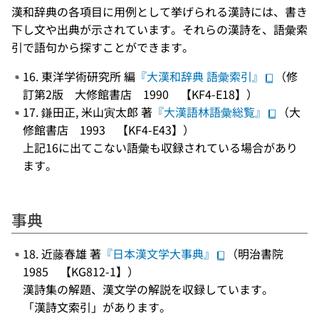
漢和辞典の各項目に用例として挙げられる漢詩には、書き
下し文や出典が示されています。それらの漢詩を、語彙索
引で語句から探すことができます。
16. 東洋学術研究所 編
『大漢和辞典 語彙索引』
（修
訂第2版 大修館書店 1990 【KF4-E18】）
17. 鎌田正, 米山寅太郎 著
『大漢語林語彙総覧』
（大
修館書店 1993 【KF4-E43】）
上記16に出てこない語彙も収録されている場合があり
ます。
事典
18. 近藤春雄 著
『日本漢文学大事典』
（明治書院
1985 【KG812-1】）
漢詩集の解題、漢文学の解説を収録しています。
「漢詩文索引」があります。