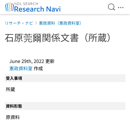
Open Se
Ope
Jump to main content
リサーチ・ナビ
憲政資料（憲政資料室）
石原莞爾関係文書（所蔵）
June 29th, 2022
更新
憲政資料室
作成
受入事項
所蔵
資料形態
原資料