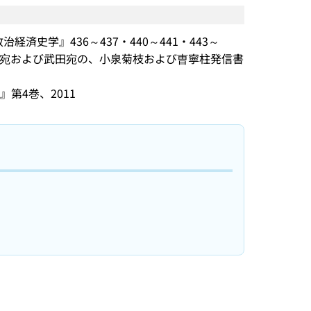
経済史学』436～437・440～441・443～
月）（石原宛および武田宛の、小泉菊枝および曺寧柱発信書
第4巻、2011