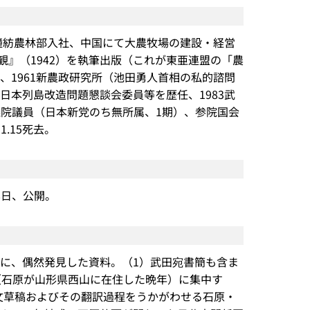
936鐘紡農林部入社、中国にて大農牧場の建設・経営
』（1942）を執筆出版（これが東亜連盟の「農
、1961新農政研究所（池田勇人首相の私的諮問
日本列島改造問題懇談会委員等を歴任、1983武
参議院議員（日本新党のち無所属、1期）、参院国会
1.15死去。
8日、公開。
中に、偶然発見した資料。（1）武田宛書簡も含ま
年（石原が山形県西山に在住した晩年）に集中す
文草稿およびその翻訳過程をうかがわせる石原・