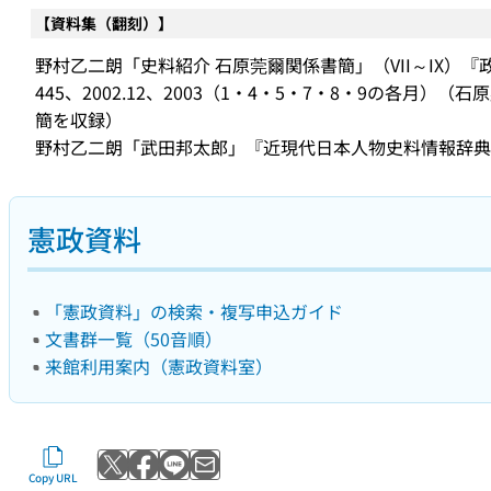
【資料集（翻刻）】
野村乙二朗「史料紹介 石原莞爾関係書簡」（VII～IX）『政治
445、2002.12、2003（1・4・5・7・8・9の各
簡を収録）
野村乙二朗「武田邦太郎」『近現代日本人物史料情報辞典』
憲政資料
「憲政資料」の検索・複写申込ガイド
文書群一覧（50音順）
来館利用案内（憲政資料室）
Post to X
Share with Facebook
Send with LINE
Send by email
Copy URL