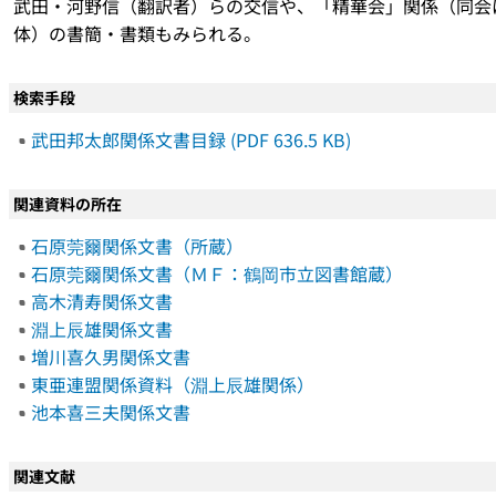
武田・河野信（翻訳者）らの交信や、「精華会」関係（同会は
体）の書簡・書類もみられる。
検索手段
武田邦太郎関係文書目録 (PDF 636.5 KB)
関連資料の所在
石原莞爾関係文書（所蔵）
石原莞爾関係文書（ＭＦ：鶴岡市立図書館蔵）
高木清寿関係文書
淵上辰雄関係文書
増川喜久男関係文書
東亜連盟関係資料（淵上辰雄関係）
池本喜三夫関係文書
関連文献