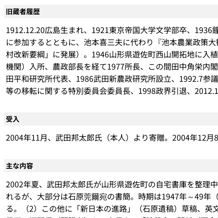
旧蔵者履歴
1912.12.20広島生まれ、1921東京帝国大学文学部卒、1
に参加するとともに、池本喜三夫に代わり『池本農業政策大観
村改新要綱」に発展）。1946山形県遊佐町西山開拓地に入植
機関）入所、農政部長を経て1977所長、この間田中角栄内閣
田平和研究所代表、1986武田新農政研究所設立、1992.7
等の移転に関する特別委員会委員長、1998政界引退、2012.1
受入
2004年11月、武田邦太郎氏（本人）より寄贈。2004年12月
主な内容
2002年夏、武田邦太郎氏が山形県遊佐町の自宅書庫を整理
れるが、大部分は石原莞爾宛の書簡。時期は1947年～49
る。（2）この他に「新日本の進路」（石原遺稿）草稿、英