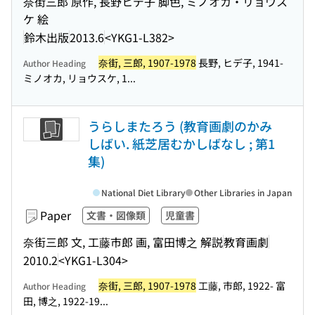
奈街三郎 原作, 長野ヒデ子 脚色, ミノオカ・リョウス
ケ 絵
鈴木出版
2013.6
<YKG1-L382>
奈街, 三郎, 1907-1978
長野, ヒデ子, 1941-
Author Heading
ミノオカ, リョウスケ, 1...
うらしまたろう (教育画劇のかみ
しばい. 紙芝居むかしばなし ; 第1
集)
National Diet Library
Other Libraries in Japan
Paper
文書・図像類
児童書
奈街三郎 文, 工藤市郎 画, 富田博之 解説
教育画劇
2010.2
<YKG1-L304>
奈街, 三郎, 1907-1978
工藤, 市郎, 1922- 富
Author Heading
田, 博之, 1922-19...