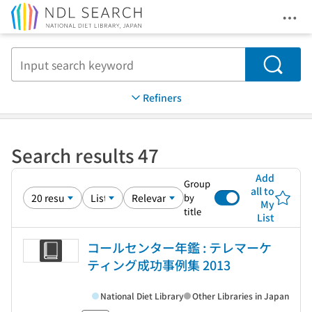
Ope
Jump to main content
Search
Refiners
Search results 47
Add
Group
all to
by
My
title
List
コールセンター年鑑 : テレマーケ
ティング成功事例集 2013
National Diet Library
Other Libraries in Japan