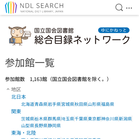
Open Se
Ope
Jump to main content
参加館一覧
参加館数 1,163館（国立国会図書館を除く。）
地区
北日本
北海道
青森県
岩手県
宮城県
秋田県
山形県
福島県
関東
茨城県
栃木県
群馬県
埼玉県
千葉県
東京都
神奈川県
新潟県
山梨県
長野県
静岡県
東海・北陸