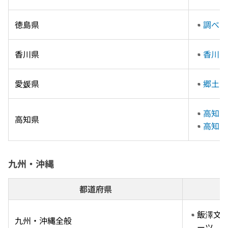
徳島県
調べも
香川県
香川を
愛媛県
郷土資
高知資
高知県
高知に
九州・沖縄
都道府県
飯澤文夫
九州・沖縄全般
ーツ　 2