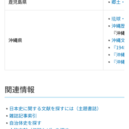
鹿児島県
郷土・
琉球・
沖縄歴
『沖縄
沖縄県
沖縄文
『194
『沖縄
『沖縄
関連情報
日本史に関する文献を探すには（主題書誌）
雑誌記事索引
自治体史を探す