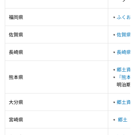
福岡県
ふくお
佐賀県
佐賀県
長崎県
長崎県
郷土資
熊本県
『熊本研
明治期か
大分県
郷土資
宮崎県
 郷土