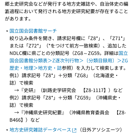
郷土史研究会などが発行する地方史雑誌や、自治体史の編
纂過程において発行される地方史研究紀要が存在すること
があります。
国立国会図書館サーチ
絞り込み条件を開き、請求記号欄に「Z8*」、「Z71*」
または「Z72*」（*をつけて前方一致検索）、追加した
NDLC欄に県ごとの分類記号（ZG8～ZG59。詳細は
国立
国会図書館分類表＞Z逐次刊行物＞〔分類目録用〕＞ZG
歴史・地理＞地方史・誌
参照）を入力して検索します。
例1）請求記号「Z8*」＋分類「ZG8」（北海道史・
誌）で検索
→『史研』（釧路史学研究会 【Z8-1117】）など
例2）請求記号「Z8*」＋分類「ZG59」（沖縄県史・
誌）で検索
→『沖縄県史研究紀要』（沖縄県教育委員会 【Z8-
B466】）など
地方史研究雑誌データベース
（日外アソシエーツ）