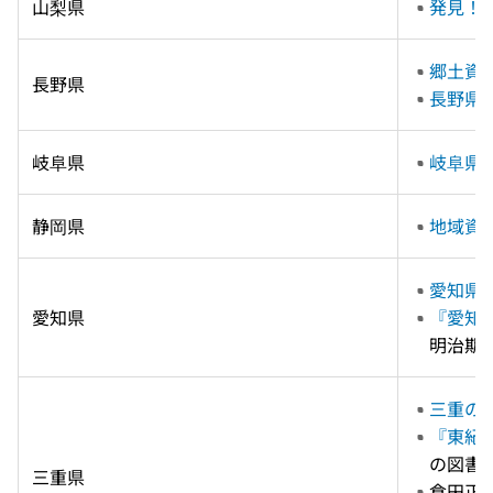
山梨県
発見！
郷土資
長野県
長野県
岐阜県
岐阜県
静岡県
地域資
愛知県
愛知県
『愛知
明治期
三重の
『東紀
の図書
三重県
倉田正邦