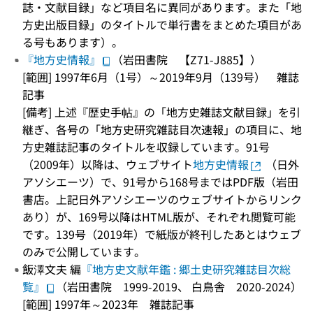
誌・文献目録」など項目名に異同があります。また「地
方史出版目録」のタイトルで単行書をまとめた項目があ
る号もあります）。
『地方史情報』
（岩田書院 【Z71-J885】）
[範囲] 1997年6月（1号）～2019年9月（139号） 雑誌
記事
[備考] 上述『歴史手帖』の「地方史雑誌文献目録」を引
継ぎ、各号の「地方史研究雑誌目次速報」の項目に、地
方史雑誌記事のタイトルを収録しています。91号
（2009年）以降は、ウェブサイト
地方史情報
（日外
アソシエーツ）で、91号から168号まではPDF版（岩田
書店。上記日外アソシエーツのウェブサイトからリンク
あり）が、169号以降はHTML版が、それぞれ閲覧可能
です。139号（2019年）で紙版が終刊したあとはウェブ
のみで公開しています。
飯澤文夫 編
『地方史文献年鑑 : 郷土史研究雑誌目次総
覧』
（岩田書院 1999-2019、 白鳥舎 2020-2024）
[範囲] 1997年～2023年 雑誌記事