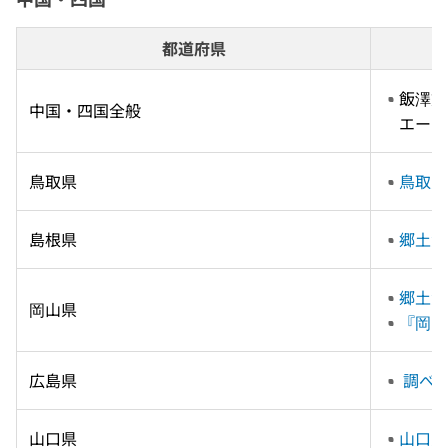
都道府県
飯澤文
中国・四国全般
エーツ　
鳥取県
鳥取県
島根県
郷土資
郷土資
岡山県
『岡山
広島県
 調べ
山口県
山口県