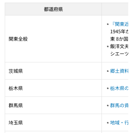
都道府県
『関東近世
1945年
関東全般
東 8か国
飯澤文夫 
シエーツ　2
茨城県
郷土資料
栃木県
栃木県の
群馬県
群馬の資
埼玉県
地域・行