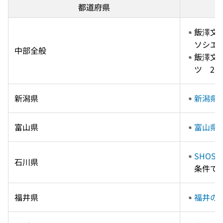
都道府県
飯澤文夫
ソシエー
中部全般
飯澤文夫
ツ　20
新潟県
新潟県
富山県
富山県
SHOS
石川県
条件で
福井県
福井の