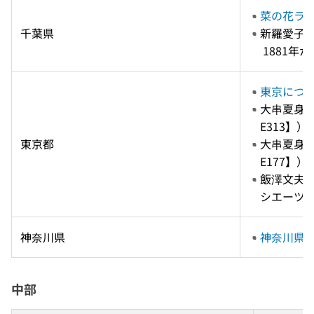
菜の花ラ
千葉県
新羅愛子 編
 1881
東京につ
大串夏身,
E313】）
東京都
大串夏身,
E177】）
飯澤文夫 
シエーツ　2
神奈川県
神奈川県
中部