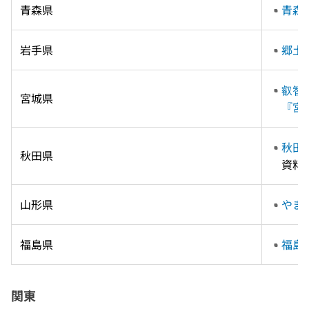
青森県
青森
岩手県
郷土
叡智
宮城県
『宮
秋田
秋田県
資料
山形県
やま
福島県
福島
関東