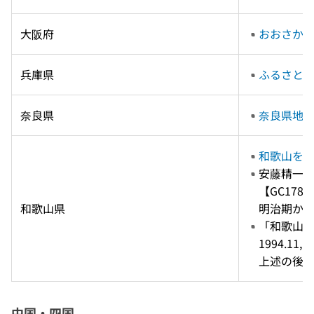
大阪府
おおさか
兵庫県
ふるさと
奈良県
奈良県地
和歌山を
安藤精一 編
【GC178-
和歌山県
明治期から
「和歌山関
1994.11,
上述の後継
中国・四国