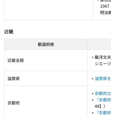
1967　
明治期
近畿
都道府県
飯澤文夫 
近畿全般
シエーツ　2
滋賀県
滋賀県を
京都府立京
『京都府関
京都府
49】）
『京都府関