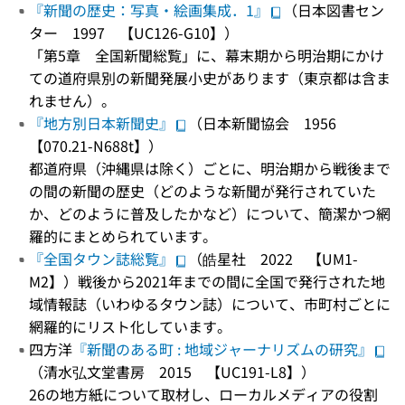
『新聞の歴史：写真・絵画集成．1』
（日本図書セン
ター 1997 【UC126-G10】）
「第5章 全国新聞総覧」に、幕末期から明治期にかけ
ての道府県別の新聞発展小史があります（東京都は含ま
れません）。
『地方別日本新聞史』
（日本新聞協会 1956
【070.21-N688t】）
都道府県（沖縄県は除く）ごとに、明治期から戦後まで
の間の新聞の歴史（どのような新聞が発行されていた
か、どのように普及したかなど）について、簡潔かつ網
羅的にまとめられています。
『全国タウン誌総覧』
（皓星社 2022 【UM1-
M2】）戦後から2021年までの間に全国で発行された地
域情報誌（いわゆるタウン誌）について、市町村ごとに
網羅的にリスト化しています。
四方洋
『新聞のある町 : 地域ジャーナリズムの研究』
（清水弘文堂書房 2015 【UC191-L8】）
26の地方紙について取材し、ローカルメディアの役割