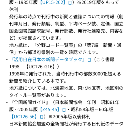
版～1985年版
【UP15-202】
）※2019年版をもって
休刊
発行年の時点で刊行中の新聞と雑誌についての情報（創
刊年月日、発行頻度、判型、平均ページ数、定価、国立
国会図書館請求記号、発行部数、発行社連絡先、内容な
ど）が掲載されています。
地方紙は、「分野コード一覧表」の「第7編 新聞・通
信」から都道府県別の一覧を確認できます。
『活用自在日本の新聞データブック』
（こう書房
1998 【UC126-G16】）
1998年に発行された、当時刊行中の部数3000を超える
新聞を紹介している本です。
地方紙については、北海道地区、東北地区等、地区別の
タイトル一覧表があります。
『全国新聞ガイド』（日本新聞協会 年刊 昭和61年
版～2005年版
【Z45-45】
・昭和58年版～60年版
【UC126-56】
）※2005年版以後休刊
日本新聞協会加盟の全新聞社が発行する日刊紙のデータ