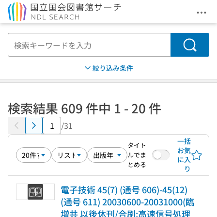
メニ
本文へ移動
検索
絞り込み条件
検索結果 609 件中 1 - 20 件
/31
一括
タイト
お気
ルでま
に入
とめる
り
電子技術 45(7) (通号 606)-45(12)
(通号 611) 20030600-20031000(臨
増共 以後休刊/合刷:高速信号処理