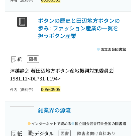
ボタンの歴史と田辺地方ボタンの
歩み : ファッション産業の一翼を
担うボタン産業
国立国会図書館
紙
図書
津越静之 著
田辺地方ボタン産地振興対策委員会
1981.12
<DL731-L194>
00560905
件名（識別子）
釦業界の源流
インターネットで読める
国立国会図書館
全国の図書館
紙
デジタル
図書
障害者向け資料あり