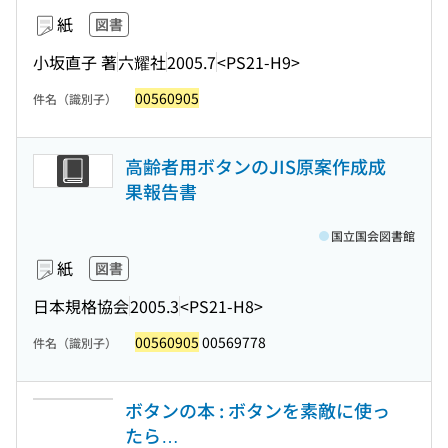
紙
図書
小坂直子 著
六耀社
2005.7
<PS21-H9>
00560905
件名（識別子）
高齢者用ボタンのJIS原案作成成
果報告書
国立国会図書館
紙
図書
日本規格協会
2005.3
<PS21-H8>
00560905
00569778
件名（識別子）
ボタンの本 : ボタンを素敵に使っ
たら…