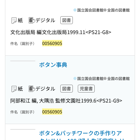
国立国会図書館
全国の図書館
紙
デジタル
図書
文化出版局 編
文化出版局
1999.11
<PS21-G8>
00560905
件名（識別子）
ボタン事典
国立国会図書館
全国の図書館
紙
デジタル
図書
児童書
阿部和江 編, 大隅浩 監修
文園社
1999.6
<PS21-G9>
00560905
件名（識別子）
ボタン&パッチワークの手作りア