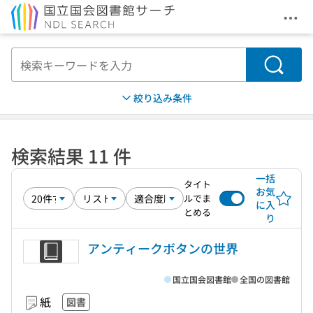
メニ
本文へ移動
検索
絞り込み条件
検索結果 11 件
一括
タイト
お気
ルでま
に入
とめる
り
アンティークボタンの世界
国立国会図書館
全国の図書館
紙
図書