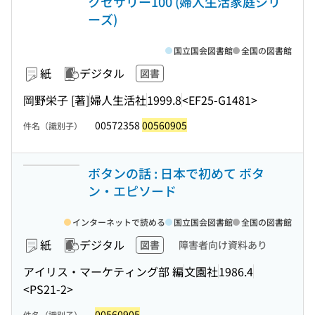
クセサリー100 (婦人生活家庭シリ
ーズ)
国立国会図書館
全国の図書館
紙
デジタル
図書
岡野栄子 [著]
婦人生活社
1999.8
<EF25-G1481>
00572358
00560905
件名（識別子）
ボタンの話 : 日本で初めて ボタ
ン・エピソード
インターネットで読める
国立国会図書館
全国の図書館
紙
デジタル
図書
障害者向け資料あり
アイリス・マーケティング部 編
文園社
1986.4
<PS21-2>
00560905
件名（識別子）