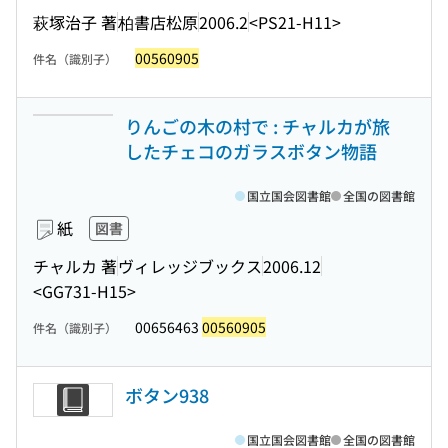
萩塚治子 著
柏書店松原
2006.2
<PS21-H11>
00560905
件名（識別子）
りんごの木の村で : チャルカが旅
したチェコのガラスボタン物語
国立国会図書館
全国の図書館
紙
図書
チャルカ 著
ヴィレッジブックス
2006.12
<GG731-H15>
00656463
00560905
件名（識別子）
ボタン938
国立国会図書館
全国の図書館