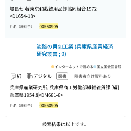
堤長七 著
東京釦裁縫用品卸協同組合
1972
<DL654-18>
00560905
件名（識別子）
淡路の貝釦工業 (兵庫県産業経済
研究叢書 ; 9)
インターネットで読める
国立国会図書館
紙
デジタル
図書
障害者向け資料あり
兵庫県産業研究所, 兵庫県商工労働部繊維雑貨課 [編]
兵庫県
1954.8
<DM681-8>
00560905
件名（識別子）
検索結果は以上です。