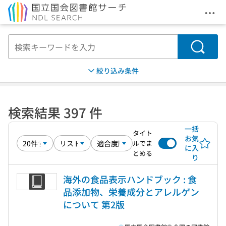
メニ
本文へ移動
検索
絞り込み条件
検索結果 397 件
一括
タイト
お気
ルでま
に入
とめる
り
海外の食品表示ハンドブック : 食
品添加物、栄養成分とアレルゲン
について 第2版