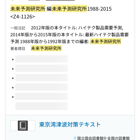
未来予測研究所
編
未来予測研究所
1988-2015
<Z4-1126>
2012年版の本タイトル: ハイテク製品需要予測,
一般注記
2014年版から2015年版の本タイトル: 最新ハイテク製品需要
予測 1988年版から1992年版までの編者:
未来予測研究所
未来予測研究所
著者標目
このタイトルの巻号
東京湾津波対策テキスト
国立国会図書館
全国の図書館