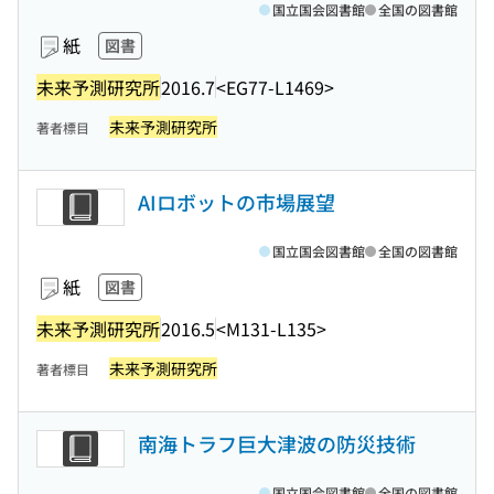
国立国会図書館
全国の図書館
紙
図書
未来予測研究所
2016.7
<EG77-L1469>
未来予測研究所
著者標目
AIロボットの市場展望
国立国会図書館
全国の図書館
紙
図書
未来予測研究所
2016.5
<M131-L135>
未来予測研究所
著者標目
南海トラフ巨大津波の防災技術
国立国会図書館
全国の図書館