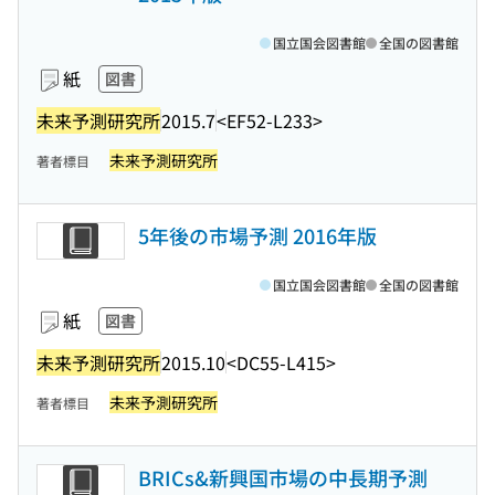
国立国会図書館
全国の図書館
紙
図書
未来予測研究所
2015.7
<EF52-L233>
未来予測研究所
著者標目
5年後の市場予測 2016年版
国立国会図書館
全国の図書館
紙
図書
未来予測研究所
2015.10
<DC55-L415>
未来予測研究所
著者標目
BRICs&新興国市場の中長期予測