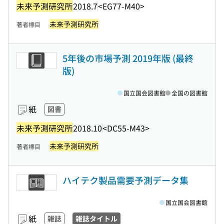
未来予測研究所
2018.7
<EG77-M40>
未来予測研究所
著者標目
5年後の市場予測 2019年版 (最終
版)
国立国会図書館
全国の図書館
紙
図書
未来予測研究所
2018.10
<DC55-M43>
未来予測研究所
著者標目
ハイテク製品需要予測データ集
国立国会図書館
紙
雑誌
雑誌タイトル