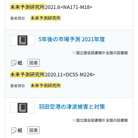
未来予測研究所
2021.6
<NA171-M18>
未来予測研究所
著者標目
5年後の市場予測 2021年度
国立国会図書館
全国の図書館
紙
図書
未来予測研究所
2020.11
<DC55-M224>
未来予測研究所
著者標目
羽田空港の津波被害と対策
国立国会図書館
全国の図書館
紙
図書