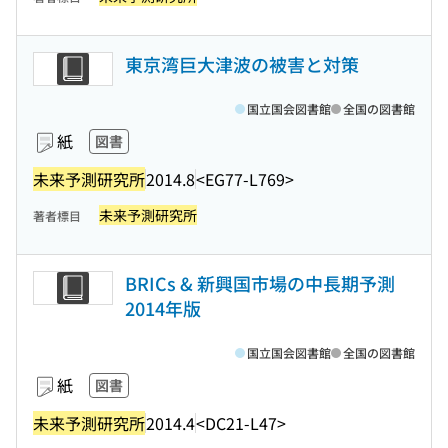
東京湾巨大津波の被害と対策
国立国会図書館
全国の図書館
紙
図書
未来予測研究所
2014.8
<EG77-L769>
未来予測研究所
著者標目
BRICs & 新興国市場の中長期予測
2014年版
国立国会図書館
全国の図書館
紙
図書
未来予測研究所
2014.4
<DC21-L47>