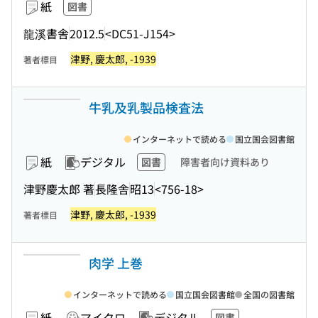
紙
図書
龍溪書舎
2012.5
<DC51-J154>
津野, 慶太郎, -1939
著者標目
牛乳及乳製品検査法
インターネットで読める
国立国会図書館
紙
デジタル
図書
障害者向け資料あり
津野慶太郎 著
長隆舎
昭13
<756-18>
津野, 慶太郎, -1939
著者標目
肉学 上巻
インターネットで読める
国立国会図書館
全国の図書館
紙
マイクロ
デジタル
図書