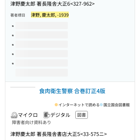
津野慶太郎 著
長隆舎
大正6
<327-962>
津野, 慶太郎, -1939
著者標目
このタイトルの巻号
食肉衛生警察 合巻訂正4版
インターネットで読める
国立国会図書館
マイクロ
デジタル
図書
障害者向け資料あり
津野慶太郎 著
長隆舎書店
大正5
<33-575ニ>