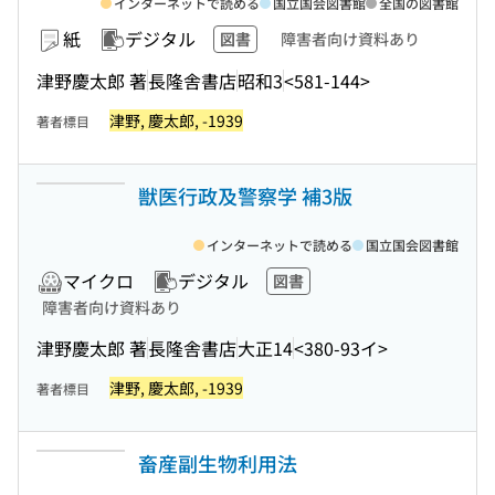
インターネットで読める
国立国会図書館
全国の図書館
紙
デジタル
図書
障害者向け資料あり
津野慶太郎 著
長隆舎書店
昭和3
<581-144>
津野, 慶太郎, -1939
著者標目
獣医行政及警察学 補3版
インターネットで読める
国立国会図書館
マイクロ
デジタル
図書
障害者向け資料あり
津野慶太郎 著
長隆舎書店
大正14
<380-93イ>
津野, 慶太郎, -1939
著者標目
畜産副生物利用法