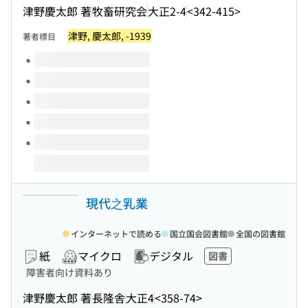
津野慶太郎 著
牧畜研究会
大正2-4
<342-415>
津野, 慶太郎, -1939
著者標目
このタイトルの巻号
現代之乳業
インターネットで読める
国立国会図書館
全国の図書館
紙
マイクロ
デジタル
図書
障害者向け資料あり
津野慶太郎 著
長隆舎
大正4
<358-74>