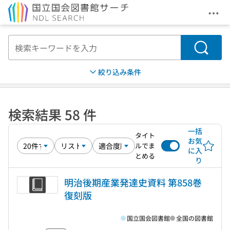
メニ
本文へ移動
検索
絞り込み条件
検索結果 58 件
一括
タイト
お気
ルでま
に入
とめる
り
明治後期産業発達史資料 第858巻
復刻版
国立国会図書館
全国の図書館