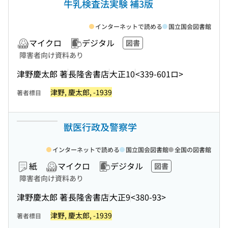
牛乳検査法実験 補3版
インターネットで読める
国立国会図書館
マイクロ
デジタル
図書
障害者向け資料あり
津野慶太郎 著
長隆舎書店
大正10
<339-601ロ>
津野, 慶太郎, -1939
著者標目
獣医行政及警察学
インターネットで読める
国立国会図書館
全国の図書館
紙
マイクロ
デジタル
図書
障害者向け資料あり
津野慶太郎 著
長隆舎書店
大正9
<380-93>
津野, 慶太郎, -1939
著者標目