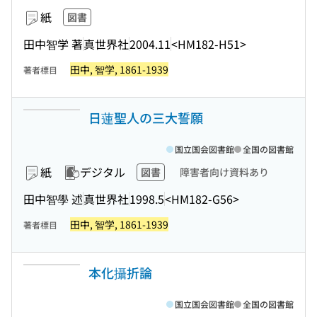
紙
図書
田中智学 著
真世界社
2004.11
<HM182-H51>
田中, 智学, 1861-1939
著者標目
日蓮聖人の三大誓願
国立国会図書館
全国の図書館
紙
デジタル
図書
障害者向け資料あり
田中智學 述
真世界社
1998.5
<HM182-G56>
田中, 智学, 1861-1939
著者標目
本化攝折論
国立国会図書館
全国の図書館