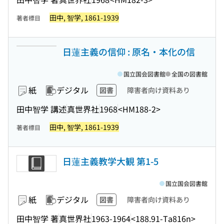
田中, 智学, 1861-1939
著者標目
日蓮主義の信仰 : 原名・本化の信
国立国会図書館
全国の図書館
紙
デジタル
図書
障害者向け資料あり
田中智学 講述
真世界社
1968
<HM188-2>
田中, 智学, 1861-1939
著者標目
日蓮主義教学大観 第1-5
国立国会図書館
紙
デジタル
図書
障害者向け資料あり
田中智学 著
真世界社
1963-1964
<188.91-Ta816n>