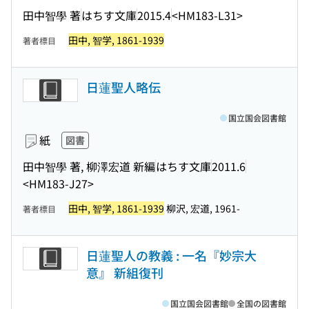
田中智學 著
はちす文庫
2015.4
<HM183-L31>
田中, 智学, 1861-1939
著者標目
日蓮聖人略伝
国立国会図書館
紙
図書
田中智學 著, 柳澤宏道 新編
はちす文庫
2011.6
<HM183-J27>
田中, 智学, 1861-1939
柳沢, 宏道, 1961-
著者標目
日蓮聖人の教義 : 一名『妙宗大
意』 新組復刊
国立国会図書館
全国の図書館