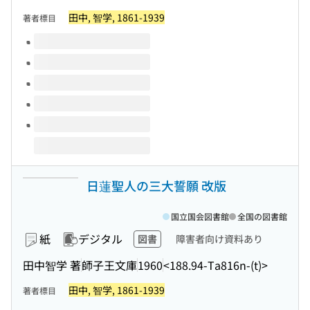
田中, 智学, 1861-1939
著者標目
このタイトルの巻号
日蓮聖人の三大誓願 改版
国立国会図書館
全国の図書館
紙
デジタル
図書
障害者向け資料あり
田中智学 著
師子王文庫
1960
<188.94-Ta816n-(t)>
田中, 智学, 1861-1939
著者標目