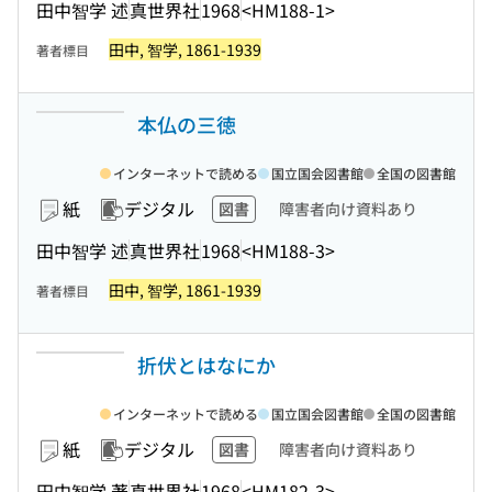
田中智学 述
真世界社
1968
<HM188-1>
田中, 智学, 1861-1939
著者標目
本仏の三徳
インターネットで読める
国立国会図書館
全国の図書館
紙
デジタル
図書
障害者向け資料あり
田中智学 述
真世界社
1968
<HM188-3>
田中, 智学, 1861-1939
著者標目
折伏とはなにか
インターネットで読める
国立国会図書館
全国の図書館
紙
デジタル
図書
障害者向け資料あり
田中智学 著
真世界社
1968
<HM182-3>