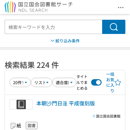
メニ
本文へ移動
検索
絞り込み条件
検索結果 224 件
一括
タイト
お気
ルでま
に入
とめる
り
本朝沙門日蓮 平成復刻版
国立国会図書館
紙
図書