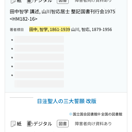
紙
デジタル
図書
障害者向け資料あり
田中智学 講述, 山川智応居士 整記
国書刊行会
1975
<HM182-16>
田中, 智学, 1861-1939
山川, 智応, 1879-1956
著者標目
このタイトルの巻号
日蓮聖人の三大誓願 改版
国立国会図書館
全国の図書館
紙
デジタル
図書
障害者向け資料あり