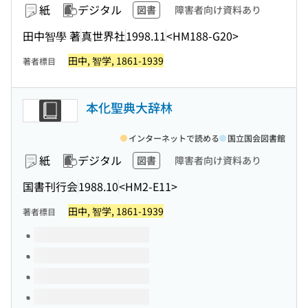
紙
デジタル
図書
障害者向け資料あり
田中智學 著
真世界社
1998.11
<HM188-G20>
田中, 智学, 1861-1939
著者標目
本化聖典大辞林
インターネットで読める
国立国会図書館
紙
デジタル
図書
障害者向け資料あり
国書刊行会
1988.10
<HM2-E11>
田中, 智学, 1861-1939
著者標目
このタイトルの巻号