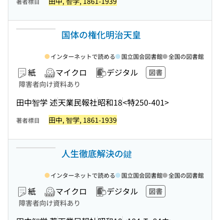
田中, 智学, 1861-1939
著者標目
国体の権化明治天皇
インターネットで読める
国立国会図書館
全国の図書館
紙
マイクロ
デジタル
図書
障害者向け資料あり
田中智学 述
天業民報社
昭和18
<特250-401>
田中, 智学, 1861-1939
著者標目
人生徹底解決の鍵
インターネットで読める
国立国会図書館
全国の図書館
紙
マイクロ
デジタル
図書
障害者向け資料あり