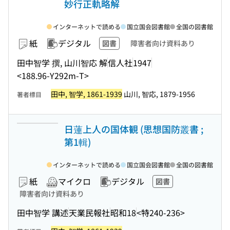
妙行正軌略解
インターネットで読める
国立国会図書館
全国の図書館
紙
デジタル
図書
障害者向け資料あり
田中智学 撰, 山川智応 解
信人社
1947
<188.96-Y292m-T>
田中, 智学, 1861-1939
山川, 智応, 1879-1956
著者標目
日蓮上人の国体観 (思想国防叢書 ;
第1輯)
インターネットで読める
国立国会図書館
全国の図書館
紙
マイクロ
デジタル
図書
障害者向け資料あり
田中智学 講述
天業民報社
昭和18
<特240-236>