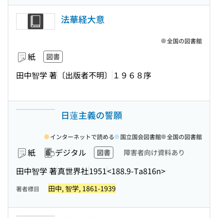
法華経大意
全国の図書館
紙
図書
田中智学 著
〔出版者不明〕
１９６８序
日蓮主義の誓願
インターネットで読める
国立国会図書館
全国の図書館
紙
デジタル
図書
障害者向け資料あり
田中智学 著
真世界社
1951
<188.9-Ta816n>
田中, 智学, 1861-1939
著者標目