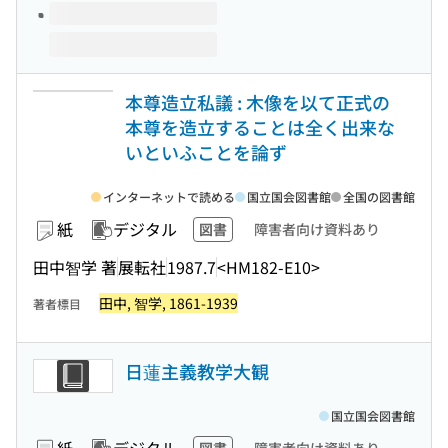
本尊造立私議 : 木像を以て正式の
本尊を造立することは全く出来な
いといふことを論ず
インターネットで読める
国立国会図書館
全国の図書館
紙
デジタル
図書
障害者向け資料あり
田中智学 著
展転社
1987.7
<HM182-E10>
田中, 智学, 1861-1939
著者標目
日蓮主義教学大観
国立国会図書館