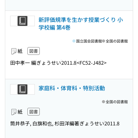
新評価規準を生かす授業づくり 小
学校編 第4巻
国立国会図書館
全国の図書館
紙
図書
田中孝一 編
ぎょうせい
2011.8
<FC52-J482>
家庭科・体育科・特別活動
全国の図書館
紙
図書
筒井恭子, 白旗和也, 杉田洋編著
ぎょうせい
2011.8