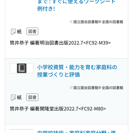
まで : すぐに使えるワークシート
例付き!
国立国会図書館
全国の図書館
紙
図書
筒井恭子 編著
明治図書出版
2022.7
<FC92-M39>
小学校資質・能力を育む家庭科の
授業づくりと評価
国立国会図書館
全国の図書館
紙
図書
筒井恭子 編著
開隆堂出版
2022.7
<FC92-M80>
中学校技術・家庭科家庭分野 : 資