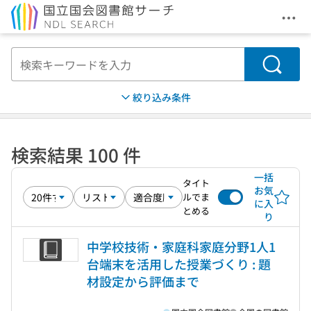
メニ
本文へ移動
検索
絞り込み条件
検索結果 100 件
一括
タイト
お気
ルでま
に入
とめる
り
中学校技術・家庭科家庭分野1人1
台端末を活用した授業づくり : 題
材設定から評価まで