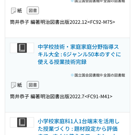
国立国会図書館
全国の図書館
紙
図書
筒井恭子 編著
明治図書出版
2022.12
<FC92-M75>
中学校技術・家庭家庭分野指導ス
キル大全 : 6ジャンル50本のすぐに
使える授業技術完録
国立国会図書館
全国の図書館
紙
図書
筒井恭子 編著
明治図書出版
2022.7
<FC91-M41>
小学校家庭科1人1台端末を活用し
た授業づくり : 題材設定から評価