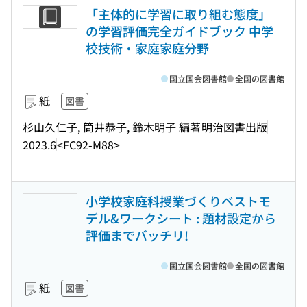
「主体的に学習に取り組む態度」
の学習評価完全ガイドブック 中学
校技術・家庭家庭分野
国立国会図書館
全国の図書館
紙
図書
杉山久仁子, 筒井恭子, 鈴木明子 編著
明治図書出版
2023.6
<FC92-M88>
小学校家庭科授業づくりベストモ
デル&ワークシート : 題材設定から
評価までバッチリ!
国立国会図書館
全国の図書館
紙
図書